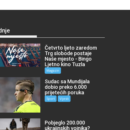
dnje
Četvrto ljeto zaredom
Trg slobode postaje
Naše mjesto - Bingo
Ljetno kino Tuzla
Magazin
Sudac sa Mundijala
dobio preko 6.000
prijetećih poruka
Sport
Vijesti
Pobjeglo 200.000
ukrajinskih vojnika?