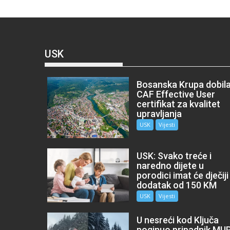
USK
Bosanska Krupa dobil
CAF Effective User
certifikat za kvalitet
upravljanja
USK
Vijesti
USK: Svako treće i
naredno dijete u
porodici imat će dječiji
dodatak od 150 KM
USK
Vijesti
U nesreći kod Ključa
poginuo pripadnik MU