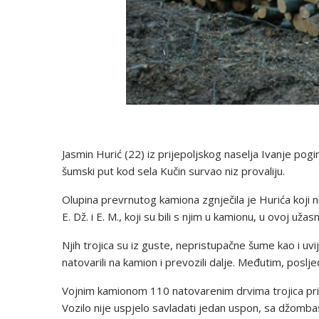
Jasmin Hurić (22) iz prijepoljskog naselja Ivanje po
šumski put kod sela Kučin survao niz provaliju.
Olupina prevrnutog kamiona zgnječila je Hurića koji nije
E. Dž. i E. M., koji su bili s njim u kamionu, u ovoj uža
Njih trojica su iz guste, nepristupačne šume kao i uv
natovarili na kamion i prevozili dalje. Međutim, posl
Vojnim kamionom 110 natovarenim drvima trojica prij
Vozilo nije uspjelo savladati jedan uspon, sa džombast