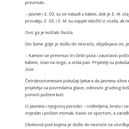
prevrnulo.
– Jasmin i E. Dž. su se nalazili u kabini, dok je E. M.
provaliju, E. Dž. i E. M. su uspjeli iskočiti iz vozila, al
Ovo ga je koštalo života.
Dio šume gdje je došlo do nesreće, objašnjava on, je
– Kamion se prevrnuo tri-četiri puta i zaustavio pošt
kabine, stao na noge, a onda pao. Prijatelji su pokuš
zvor.
Četrdesetominutni pokušaji ljekara da Jasmina oživ
prijatelja sa povredama glave, odnosno grudnog koša
pomoći pušteni kući.
O Jasminu i njegovoj porodici – roditeljima, bratu i se
vrijedan i pošten momak, bavio se sportom, a zarađiv
Okolnosti pod kojima je došlo do nesreće se utvrđuju