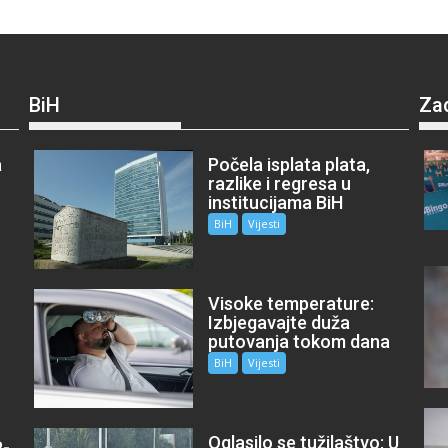
BiH
Za
a
Počela isplata plata,
razlike i regresa u
institucijama BiH
BiH
Vijesti
Visoke temperature:
Izbjegavajte duža
putovanja tokom dana
BiH
Vijesti
Oglasilo se tužilaštvo: U
P-