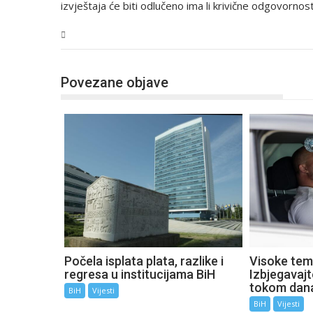
izvještaja će biti odlučeno ima li krivične odgovornost
BiH
Povezane objave
Počela isplata plata, razlike i
Visoke tem
regresa u institucijama BiH
Izbjegavaj
tokom dan
BiH
Vijesti
BiH
Vijesti