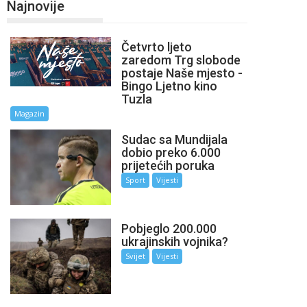
Najnovije
Četvrto ljeto
zaredom Trg slobode
postaje Naše mjesto -
Bingo Ljetno kino
Tuzla
Magazin
Sudac sa Mundijala
dobio preko 6.000
prijetećih poruka
Sport
Vijesti
Pobjeglo 200.000
ukrajinskih vojnika?
Svijet
Vijesti