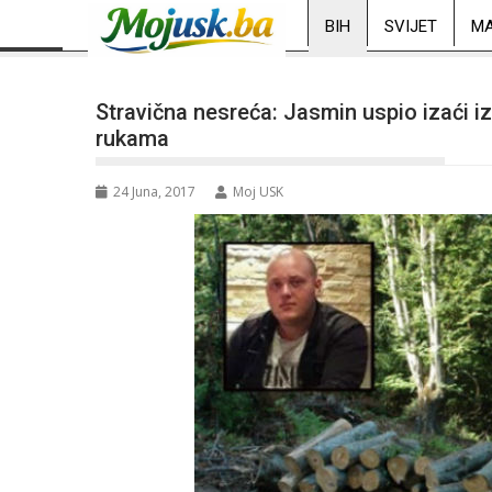
BIH
SVIJET
MA
Stravična nesreća: Jasmin uspio izaći 
rukama
24 Juna, 2017
Moj USK