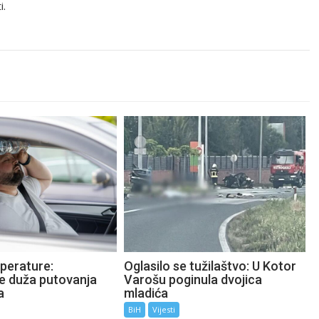
i.
perature:
Oglasilo se tužilaštvo: U Kotor
te duža putovanja
Varošu poginula dvojica
a
mladića
BiH
Vijesti