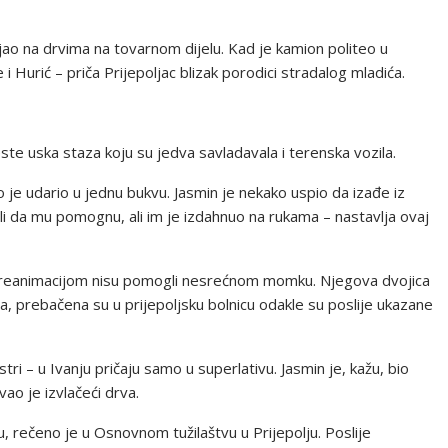
 stajao na drvima na tovarnom dijelu. Kad je kamion politeo u
i ne i Hurić – priča Prijepoljac blizak porodici stradalog mladića.
ste uska staza koju su jedva savladavala i terenska vozila.
o je udario u jednu bukvu. Jasmin je nekako uspio da izađe iz
ali da mu pomognu, ali im je izdahnuo na rukama – nastavlja ovaj
e reanimacijom nisu pomogli nesrećnom momku. Njegova dvojica
, prebačena su u prijepoljsku bolnicu odakle su poslije ukazane
stri – u Ivanju pričaju samo u superlativu. Jasmin je, kažu, bio
ao je izvlačeći drva.
, rečeno je u Osnovnom tužilaštvu u Prijepolju. Poslije