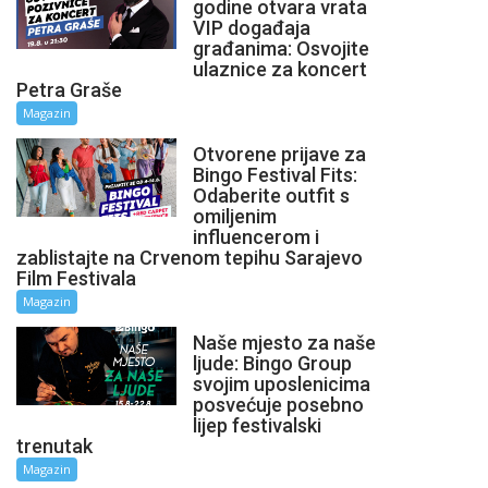
godine otvara vrata
VIP događaja
građanima: Osvojite
ulaznice za koncert
Petra Graše
Magazin
Otvorene prijave za
Bingo Festival Fits:
Odaberite outfit s
omiljenim
influencerom i
zablistajte na Crvenom tepihu Sarajevo
Film Festivala
Magazin
Naše mjesto za naše
ljude: Bingo Group
svojim uposlenicima
posvećuje posebno
lijep festivalski
trenutak
Magazin