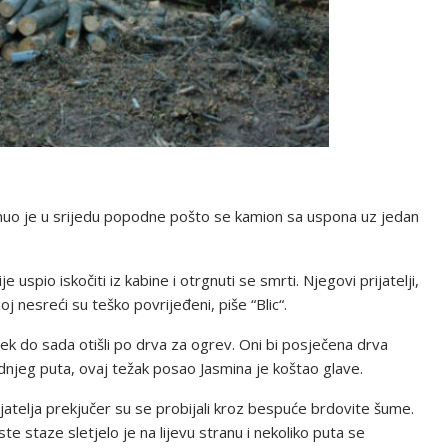
ginuo je u srijedu popodne pošto se kamion sa uspona uz jedan
 uspio iskočiti iz kabine i otrgnuti se smrti. Njegovi prijatelji,
snoj nesreći su teško povrijeđeni, piše “Blic“.
ijek do sada otišli po drva za ogrev. Oni bi posječena drva
jednjeg puta, ovaj težak posao Jasmina je koštao glave.
atelja prekjučer su se probijali kroz bespuće brdovite šume.
e staze sletjelo je na lijevu stranu i nekoliko puta se