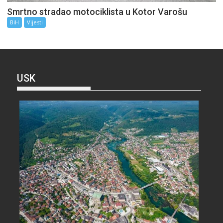
Smrtno stradao motociklista u Kotor Varošu
BiH
Vijesti
USK