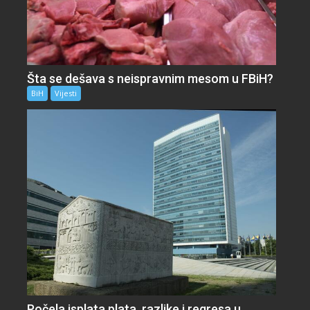
Šta se dešava s neispravnim mesom u FBiH?
BiH
Vijesti
Počela isplata plata, razlike i regresa u