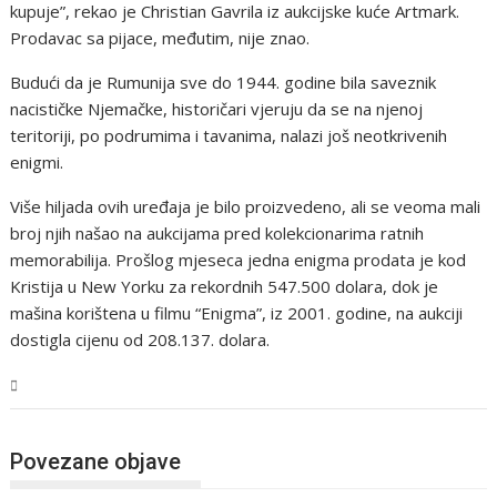
kupuje”, rekao je Christian Gavrila iz aukcijske kuće Artmark.
Prodavac sa pijace, međutim, nije znao.
Budući da je Rumunija sve do 1944. godine bila saveznik
nacističke Njemačke, historičari vjeruju da se na njenoj
teritoriji, po podrumima i tavanima, nalazi još neotkrivenih
enigmi.
Više hiljada ovih uređaja je bilo proizvedeno, ali se veoma mali
broj njih našao na aukcijama pred kolekcionarima ratnih
memorabilija. Prošlog mjeseca jedna enigma prodata je kod
Kristija u New Yorku za rekordnih 547.500 dolara, dok je
mašina korištena u filmu “Enigma”, iz 2001. godine, na aukciji
dostigla cijenu od 208.137. dolara.
BiH
Povezane objave