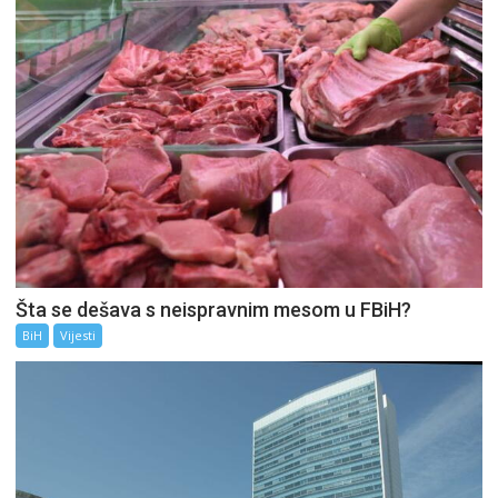
Šta se dešava s neispravnim mesom u FBiH?
BiH
Vijesti