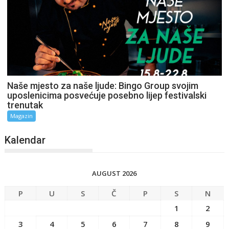
Naše mjesto za naše ljude: Bingo Group svojim
uposlenicima posvećuje posebno lijep festivalski
trenutak
Magazin
Kalendar
AUGUST 2026
P
U
S
Č
P
S
N
1
2
3
4
5
6
7
8
9