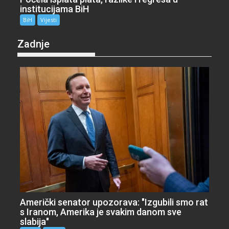
institucijama BiH
BiH
Vijesti
Zadnje
Američki senator upozorava: "Izgubili smo rat
s Iranom, Amerika je svakim danom sve
slabija"