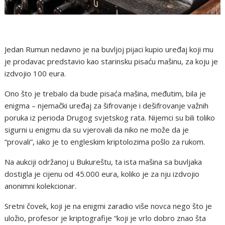
Jedan Rumun nedavno je na buvljoj pijaci kupio uređaj koji mu
je prodavac predstavio kao starinsku pisaću mašinu, za koju je
izdvojio 100 eura.
Ono što je trebalo da bude pisaća mašina, međutim, bila je
enigma – njemački uređaj za šifrovanje i dešifrovanje važnih
poruka iz perioda Drugog svjetskog rata. Nijemci su bili toliko
sigurni u enigmu da su vjerovali da niko ne može da je
“provali”, iako je to engleskim kriptolozima pošlo za rukom.
Na aukciji održanoj u Bukureštu, ta ista mašina sa buvljaka
dostigla je cijenu od 45.000 eura, koliko je za nju izdvojio
anonimni kolekcionar.
Sretni čovek, koji je na enigmi zaradio više novca nego što je
uložio, profesor je kriptografije “koji je vrlo dobro znao šta