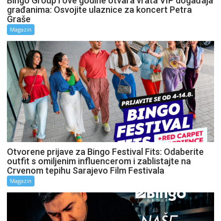
Bingo Group i ove godine otvara vrata VIP događaja
građanima: Osvojite ulaznice za koncert Petra
Graše
Magazin
Otvorene prijave za Bingo Festival Fits: Odaberite
outfit s omiljenim influencerom i zablistajte na
Crvenom tepihu Sarajevo Film Festivala
Magazin