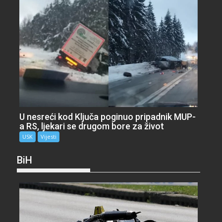
U nesreći kod Ključa poginuo pripadnik MUP-
a RS, ljekari se drugom bore za život
USK
Vijesti
BiH