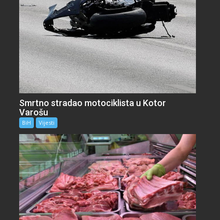
Smrtno stradao motociklista u Kotor
Varošu
BiH
Vijesti