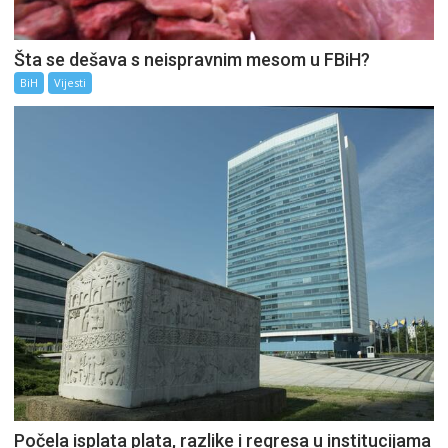
Šta se dešava s neispravnim mesom u FBiH?
BiH
Vijesti
Počela isplata plata, razlike i regresa u institucijama