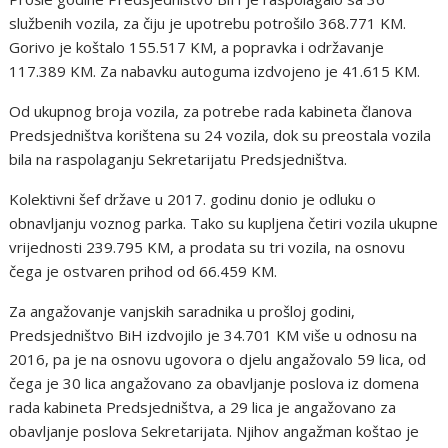
službenih vozila, za čiju je upotrebu potrošilo 368.771 KM.
Gorivo je koštalo 155.517 KM, a popravka i održavanje
117.389 KM. Za nabavku autoguma izdvojeno je 41.615 KM.
Od ukupnog broja vozila, za potrebe rada kabineta članova
Predsjedništva korištena su 24 vozila, dok su preostala vozila
bila na raspolaganju Sekretarijatu Predsjedništva.
Kolektivni šef države u 2017. godinu donio je odluku o
obnavljanju voznog parka. Tako su kupljena četiri vozila ukupne
vrijednosti 239.795 KM, a prodata su tri vozila, na osnovu
čega je ostvaren prihod od 66.459 KM.
Za angažovanje vanjskih saradnika u prošloj godini,
Predsjedništvo BiH izdvojilo je 34.701 KM više u odnosu na
2016, pa je na osnovu ugovora o djelu angažovalo 59 lica, od
čega je 30 lica angažovano za obavljanje poslova iz domena
rada kabineta Predsjedništva, a 29 lica je angažovano za
obavljanje poslova Sekretarijata. Njihov angažman koštao je