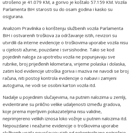
utrošeno je 41.079 KM, a gorivo je koštalo 57.159 KM. Vozila
Parlamenta BiH starosti su do osam godina i kasko su
osigurana.
Analizom Pravilnika o korištenju službenih vozila Parlamenta
BiH i ostvarenih troškova za održavanje istih, revizori su
utvrdili da interne evidencije o troškovima uporabe vozila nisu
u cijelosti ažurne, pouzdane i svrsishodne. Tako se kod
pojedinih naloga za upotrebu vozila ne popunjavaju sve
rubrike, broj prijeđenih kilometara, vrijeme polaska i dolaska,
zatim kod evidencije utroška goriva i maziva ne navodi se broj
računa, niti postoji kontrola evidencije o nabavi i zamjeni
autoguma, ne vodi se osobni karton vozila itd.
Nadalje u pojedinim slučajevima, na putnim nalozima u zemlji,
evidentirane su prilično velike udaljenosti između gradova,
koje prema mjerljivim pokazateljima nisu validne,
neprimjereno velikih iznosa loko vožnje u putnim nalozima itd.
Nepouzdane i neažurne evidencije o troškovima uporabe
službenih vozila povećavaju rizik od nekontrolirane potrošnje