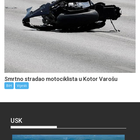
Smrtno stradao motociklista u Kotor Varošu
BiH
Vijesti
USK