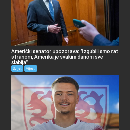
Američki senator upozorava: "Izgubili smo rat
s Iranom, Amerika je svakim danom sve
slabija"
Svijet
Vijesti