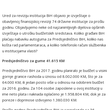
Ured za reviziju institucija BiH objavio je izvještaje o
obavljenoj finansijskoj reviziji 74 državne institucije za prošlu
godinu. Objavljujemo neke od najzanimljivijih dijelova opširnih
izvještaja o utrošku budžetskih sredstava. Koliko građani BiH
plaćaju nabavku autoguma za Predsjedništvo BiH, koliko nas
košta rad parlamentaraca, a koliko telefonski računi službenika
u institucijama vlasti?
Predsjedništvo za gume 41.615 KM
Predsjedništvo BiH za 2017. godinu planiralo je budžet u visini
gornje granice rashoda u iznosu od 8.002.000 KM, što je za
64.000 KM, ili jedan posto više u odnosu na odobreni budžet
za 2016. godinu. Za 104 osobe zaposlene u ovoj instituciji u
ime neto plata i naknada isplaćeno je 1.958.804 KM, dok je za
poreze i doprinose izdvojeno 1.380.030 KM.
Prošle godine Predsjedništvo BiH je raspolagalo sa 36