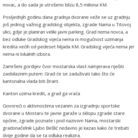
novac, a do sada je utrošeno blizu 8,5 miliona KM.
Posljednjih godinu dana gradnja dvorane veže se uz gradnju
još jednog važnog gradskog objekta, zgrade Nama u Titovoj
ulici, gdje je planiran veliki javni parking. Grad nema novca, a
bez odluke Gradskog vijeća nema ni mogućnost uzimanja
kredita većih od pedeset hiljada KM. Gradskog vijeća nema jer
nema ni lokalnih izbora.
Zamršeni gordijev čvor mostarska vlast namjerava riješiti
zaobilaznim putem. Grad će se zaduživati tako što će
kantonalna vlada biti žirant.
Kanton uzima kredit, a grad ga vraća
Govoreći o aktivnostima vezanim za izgradnju sportske
dvorane u Mostaru te javne garaže u sklopu zgrade stare
općine, zgrade poznate i pod nazivom Nama, mostarski
gradonačelnik Ljubo Bešlić nedavno je kazao kako će trebati
dvije godine da se ta odluka realizira.