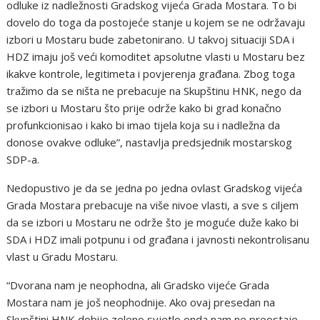
odluke iz nadležnosti Gradskog vijeća Grada Mostara. To bi
dovelo do toga da postojeće stanje u kojem se ne održavaju
izbori u Mostaru bude zabetonirano. U takvoj situaciji SDA i
HDZ imaju još veći komoditet apsolutne vlasti u Mostaru bez
ikakve kontrole, legitimeta i povjerenja građana. Zbog toga
tražimo da se ništa ne prebacuje na Skupštinu HNK, nego da
se izbori u Mostaru što prije održe kako bi grad konačno
profunkcionisao i kako bi imao tijela koja su i nadležna da
donose ovakve odluke”, nastavlja predsjednik mostarskog
SDP-a.
Nedopustivo je da se jedna po jedna ovlast Gradskog vijeća
Grada Mostara prebacuje na više nivoe vlasti, a sve s ciljem
da se izbori u Mostaru ne održe što je moguće duže kako bi
SDA i HDZ imali potpunu i od građana i javnosti nekontrolisanu
vlast u Gradu Mostaru.
“Dvorana nam je neophodna, ali Gradsko vijeće Grada
Mostara nam je još neophodnije. Ako ovaj presedan na
Skupštini HNK dobije zeleno svjetlo onda nam ne preostaje