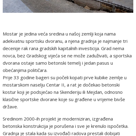
Mostar je jedina veća sredina u našoj zemlji koja nama
adekvatnu sportsku dvoranu, a njena gradnja je najmanje tri
decenije rak rana gradskih kapitalnih investicija. Grad nema
novca, bez Gradskog vijeća se ne može zaduživati, a sportska
dvorana ostaje samo betonski temelj i jedan pasus u
obećanjima političara.
Prije 33 godine bageri su počeli kopati prve kubike zemlje u
mostarskom naselju Centar II, a rat je dočekao betonski
kostur koji je podsjećao na Skenderiju ili Mejdan, odnosno
klasične sportske dvorane koje su građene u vrijeme bivše
države.
Sredinom 2000-ih projekt je moderniziran, izgrađena
betonska konstrukcija je porušena i sve je krenulo ispočetka.
Gradnja je stala kada su izvođači radova prestali dobijati