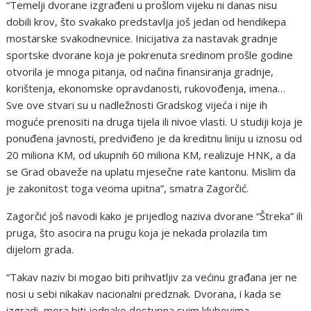
“Temelji dvorane izgrađeni u prošlom vijeku ni danas nisu
dobili krov, što svakako predstavlja još jedan od hendikepa
mostarske svakodnevnice. Inicijativa za nastavak gradnje
sportske dvorane koja je pokrenuta sredinom prošle godine
otvorila je mnoga pitanja, od načina finansiranja gradnje,
korištenja, ekonomske opravdanosti, rukovođenja, imena…
Sve ove stvari su u nadležnosti Gradskog vijeća i nije ih
moguće prenositi na druga tijela ili nivoe vlasti. U studiji koja je
ponuđena javnosti, predviđeno je da kreditnu liniju u iznosu od
20 miliona KM, od ukupnih 60 miliona KM, realizuje HNK, a da
se Grad obaveže na uplatu mjesečne rate kantonu. Mislim da
je zakonitost toga veoma upitna”, smatra Zagorčić.
Zagorčić još navodi kako je prijedlog naziva dvorane “Štreka” ili
pruga, što asocira na prugu koja je nekada prolazila tim
dijelom grada.
“Takav naziv bi mogao biti prihvatljiv za većinu građana jer ne
nosi u sebi nikakav nacionalni predznak. Dvorana, i kada se
izgradi, mora biti jednako dostupna svim klubovima,