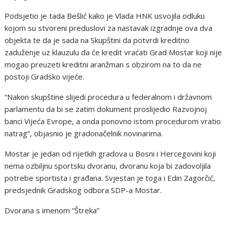
Podsjetio je tada Bešlić kako je Vlada HNK usvojila odluku
kojom su stvoreni preduslovi za nastavak izgradnje ova dva
objekta te da je sada na Skupštini da potvrdi kreditno
zaduženje uz klauzulu da će kredit vraćati Grad Mostar koji nije
mogao preuzeti kreditni aranžman s obzirom na to da ne
postoji Gradsko vijeće.
“Nakon skupštine slijedi procedura u federalnom i državnom
parlamentu da bi se zatim dokument proslijedio Razvojnoj
banci Vijeća Evrope, a onda ponovno istom procedurom vratio
natrag”, objasnio je gradonačelnik novinarima.
Mostar je jedan od rijetkih gradova u Bosni i Hercegovini koji
nema ozbiljnu sportsku dvoranu, dvoranu koja bi zadovoljila
potrebe sportista i građana. Svjestan je toga i Edin Zagorčić,
predsjednik Gradskog odbora SDP-a Mostar.
Dvorana s imenom “Štreka”