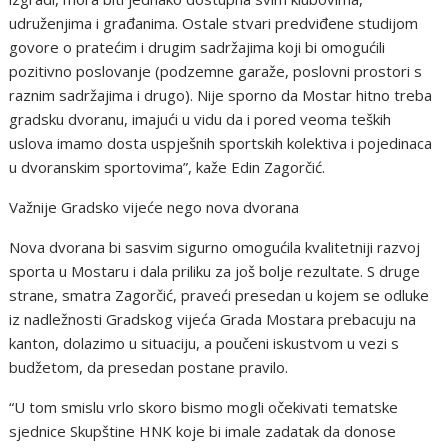
udruženjima i građanima. Ostale stvari predviđene studijom
govore o pratećim i drugim sadržajima koji bi omogućili
pozitivno poslovanje (podzemne garaže, poslovni prostori s
raznim sadržajima i drugo). Nije sporno da Mostar hitno treba
gradsku dvoranu, imajući u vidu da i pored veoma teških
uslova imamo dosta uspješnih sportskih kolektiva i pojedinaca
u dvoranskim sportovima”, kaže Edin Zagorčić.
Važnije Gradsko vijeće nego nova dvorana
Nova dvorana bi sasvim sigurno omogućila kvalitetniji razvoj
sporta u Mostaru i dala priliku za još bolje rezultate. S druge
strane, smatra Zagorčić, praveći presedan u kojem se odluke
iz nadležnosti Gradskog vijeća Grada Mostara prebacuju na
kanton, dolazimo u situaciju, a poučeni iskustvom u vezi s
budžetom, da presedan postane pravilo.
“U tom smislu vrlo skoro bismo mogli očekivati tematske
sjednice Skupštine HNK koje bi imale zadatak da donose