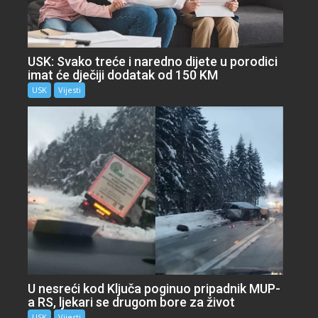
USK: Svako treće i naredno dijete u porodici
imat će dječiji dodatak od 150 KM
USK
Vijesti
U nesreći kod Ključa poginuo pripadnik MUP-
a RS, ljekari se drugom bore za život
USK
Vijesti