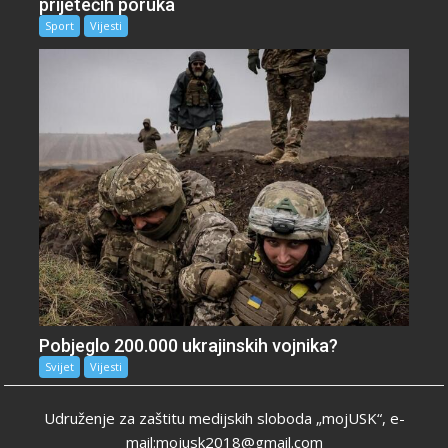
prijetećih poruka
Sport
Vijesti
Pobjeglo 200.000 ukrajinskih vojnika?
Svijet
Vijesti
Udruženje za zaštitu medijskih sloboda „mojUSK“, e-
mail:mojusk2018@gmail.com