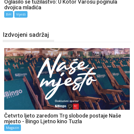
Oglasilo se tužilaštvo: U Kotor Varošu poginula
dvojica mladića
BiH
Vijesti
Izdvojeni sadržaj
Četvrto ljeto zaredom Trg slobode postaje Naše
mjesto - Bingo Ljetno kino Tuzla
Magazin