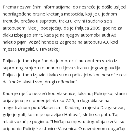
Prema nezvaničnim informacijama, do nesreće je došlo usljed
neprilagođene brzine kretanja motocikla, koji je u jednom
trenutku prešao u suprotnu traku u krivini i sudario se s
autobusom. Mediji podsjećaju da je Paljuca 2009. godine za
dlaku izbjegao smrt, kada je na njegov automobil audi A6
naletio pijani vozač honde iz Zagreba na autoputu A3, kod
mjesta Dragalić, u Hrvatskoj.
Paljuca je tada ispričao da je motocikl autoputem vozio iz
suprotnog smjera te udario u lijevu stranu njegovog audija.
Paljuca je tada izjavio i kako su mu policajci nakon nesreće rekli
da “može slaviti svoj drugi rođendan”.
Kada je riječ o nesreći kod Vlasenice, lokalnoj Policijskoj stanici
prijavljena je u ponedjeljak oko 7.25, a dogodila se na
magistralnom putu Vlasenica – Kladanj, u mjestu Dragasevac,
gdje je golf, kojim je upravljao Halilović, sletio sa puta. Taj
mladi vozač je poginuo. “Uviđaj na mjestu događaja izvršili su
pripadnici Policijske stanice Vlasenica. O navedenom događaju