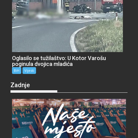
Oglasilo se tužilaštvo: U Kotor Varošu
poginula dvojica mladića
BiH
Vijesti
Zadnje