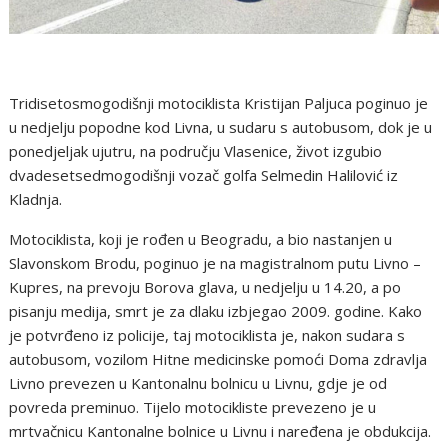
Tridisetosmogodišnji motociklista Kristijan Paljuca poginuo je
u nedjelju popodne kod Livna, u sudaru s autobusom, dok je u
ponedjeljak ujutru, na području Vlasenice, život izgubio
dvadesetsedmogodišnji vozač golfa Selmedin Halilović iz
Kladnja.
Motociklista, koji je rođen u Beogradu, a bio nastanjen u
Slavonskom Brodu, poginuo je na magistralnom putu Livno –
Kupres, na prevoju Borova glava, u nedjelju u 14.20, a po
pisanju medija, smrt je za dlaku izbjegao 2009. godine. Kako
je potvrđeno iz policije, taj motociklista je, nakon sudara s
autobusom, vozilom Hitne medicinske pomoći Doma zdravlja
Livno prevezen u Kantonalnu bolnicu u Livnu, gdje je od
povreda preminuo. Tijelo motocikliste prevezeno je u
mrtvačnicu Kantonalne bolnice u Livnu i naređena je obdukcija.