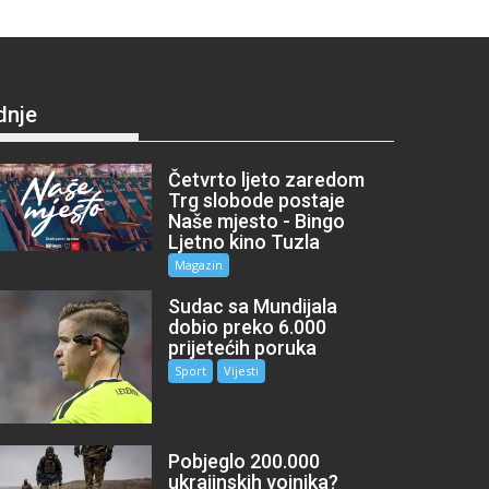
dnje
Četvrto ljeto zaredom
Trg slobode postaje
Naše mjesto - Bingo
Ljetno kino Tuzla
Magazin
Sudac sa Mundijala
dobio preko 6.000
prijetećih poruka
Sport
Vijesti
Pobjeglo 200.000
ukrajinskih vojnika?