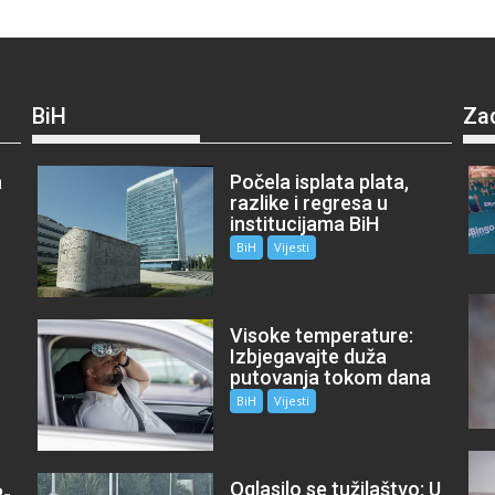
BiH
Za
a
Počela isplata plata,
razlike i regresa u
institucijama BiH
BiH
Vijesti
Visoke temperature:
Izbjegavajte duža
putovanja tokom dana
BiH
Vijesti
Oglasilo se tužilaštvo: U
P-