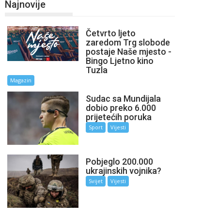
Najnovije
Četvrto ljeto
zaredom Trg slobode
postaje Naše mjesto -
Bingo Ljetno kino
Tuzla
Magazin
Sudac sa Mundijala
dobio preko 6.000
prijetećih poruka
Sport
Vijesti
Pobjeglo 200.000
ukrajinskih vojnika?
Svijet
Vijesti