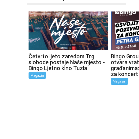
Četvrto ljeto zaredom Trg
Bingo Grou
slobode postaje Naše mjesto -
otvara vra
Bingo Ljetno kino Tuzla
građanima:
za koncert
Magazin
Magazin