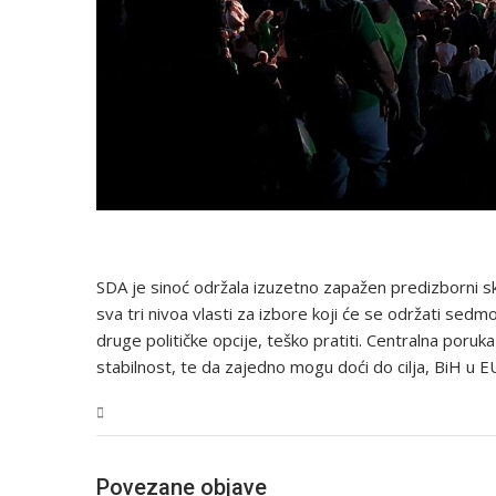
SDA je sinoć održala izuzetno zapažen predizborni sku
sva tri nivoa vlasti za izbore koji će se održati sed
druge političke opcije, teško pratiti. Centralna poru
stabilnost, te da zajedno mogu doći do cilja, BiH u EU
Magazin
Povezane objave