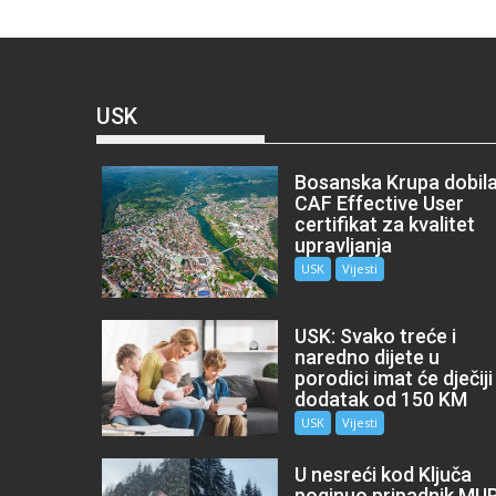
USK
Bosanska Krupa dobil
CAF Effective User
certifikat za kvalitet
upravljanja
USK
Vijesti
USK: Svako treće i
naredno dijete u
porodici imat će dječiji
dodatak od 150 KM
USK
Vijesti
U nesreći kod Ključa
poginuo pripadnik MU