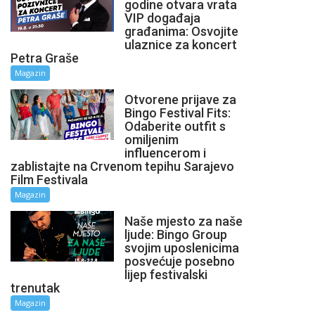
godine otvara vrata
VIP događaja
građanima: Osvojite
ulaznice za koncert
Petra Graše
Magazin
Otvorene prijave za
Bingo Festival Fits:
Odaberite outfit s
omiljenim
influencerom i
zablistajte na Crvenom tepihu Sarajevo
Film Festivala
Magazin
Naše mjesto za naše
ljude: Bingo Group
svojim uposlenicima
posvećuje posebno
lijep festivalski
trenutak
Magazin