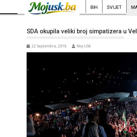
BIH
SVIJET
MA
SDA okupila veliki broj simpatizera u Vel
22 Septembra, 2018
Moj USK