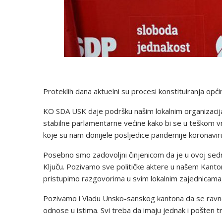
Proteklih dana aktuelni su procesi konstituiranja opći
KO SDA USK daje podršku našim lokalnim organizacij
stabilne parlamentarne većine kako bi se u teškom v
koje su nam donijele posljedice pandemije koronavir
Posebno smo zadovoljni činjenicom da je u ovoj sedm
Ključu. Pozivamo sve političke aktere u našem Kantonu
pristupimo razgovorima u svim lokalnim zajednicama, a
Pozivamo i Vladu Unsko-sanskog kantona da se ravn
odnose u istima. Svi treba da imaju jednak i pošten 