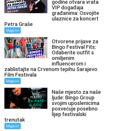
godine otvara vrata
VIP događaja
građanima: Osvojite
ulaznice za koncert
Petra Graše
Magazin
Otvorene prijave za
Bingo Festival Fits:
Odaberite outfit s
omiljenim
influencerom i
zablistajte na Crvenom tepihu Sarajevo
Film Festivala
Magazin
Naše mjesto za naše
ljude: Bingo Group
svojim uposlenicima
posvećuje posebno
lijep festivalski
trenutak
Magazin