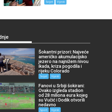
Svijet
Vijesti
dnje
Šokantni prizori: Najveće
američko akumulacijsko
jezero na najnižem nivou
ikada, kriza pogodila i
rijeku Colorado
Svijet
Vijesti
Fanovi u Srbiji šokirani:
Ovako izgleda stadion
od 28 miliona eura kojeg
su Vučić i Dodik otvorili
nedavno
Sport
Vijesti