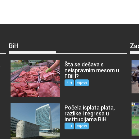
BiH
Za
a
Šta se dešava s
neispravnim mesom u
FBiH?
BiH
Vijesti
Počela isplata plata,
razlike i regresa u
institucijama BiH
BiH
Vijesti