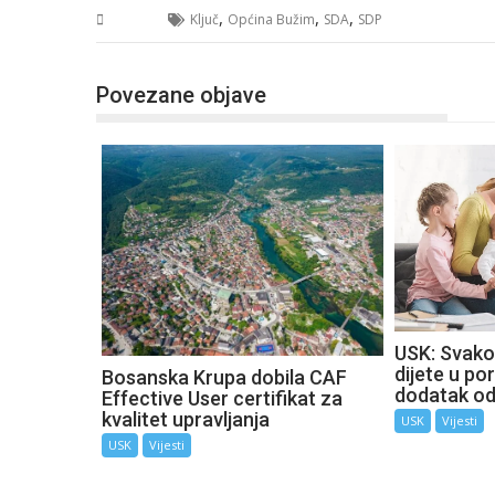
,
,
,
USK
Ključ
Općina Bužim
SDA
SDP
Povezane objave
USK: Svako
dijete u por
Bosanska Krupa dobila CAF
dodatak o
Effective User certifikat za
kvalitet upravljanja
USK
Vijesti
USK
Vijesti