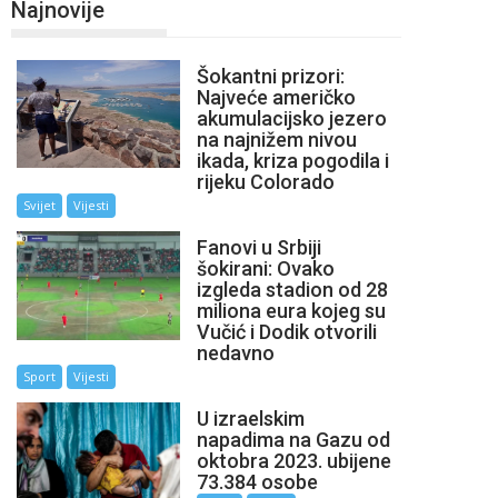
Najnovije
Šokantni prizori:
Najveće američko
akumulacijsko jezero
na najnižem nivou
ikada, kriza pogodila i
rijeku Colorado
Svijet
Vijesti
Fanovi u Srbiji
šokirani: Ovako
izgleda stadion od 28
miliona eura kojeg su
Vučić i Dodik otvorili
nedavno
Sport
Vijesti
U izraelskim
napadima na Gazu od
oktobra 2023. ubijene
73.384 osobe