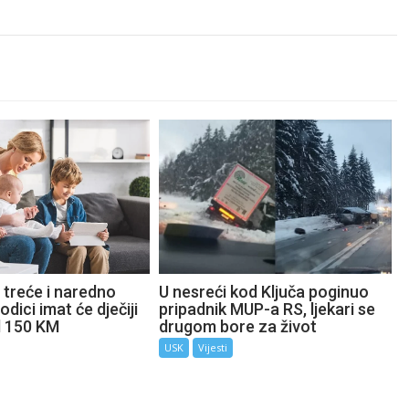
 treće i naredno
U nesreći kod Ključa poginuo
odici imat će dječiji
pripadnik MUP-a RS, ljekari se
d 150 KM
drugom bore za život
USK
Vijesti