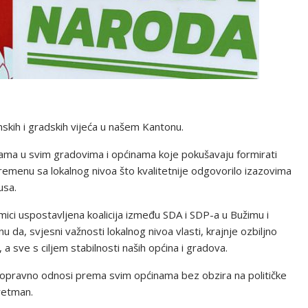
nskih i gradskih vijeća u našem Kantonu.
ama u svim gradovima i općinama koje pokušavaju formirati
remenu sa lokalnog nivoa što kvalitetnije odgovorilo izazovima
usa.
ici uspostavljena koalicija između SDA i SDP-a u Bužimu i
 da, svjesni važnosti lokalnog nivoa vlasti, krajnje ozbiljno
 sve s ciljem stabilnosti naših općina i gradova.
opravno odnosi prema svim općinama bez obzira na političke
tretman.