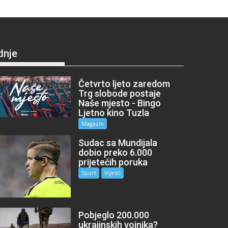
dnje
Četvrto ljeto zaredom
Trg slobode postaje
Naše mjesto - Bingo
Ljetno kino Tuzla
Magazin
Sudac sa Mundijala
dobio preko 6.000
prijetećih poruka
Sport
Vijesti
Pobjeglo 200.000
ukrajinskih vojnika?