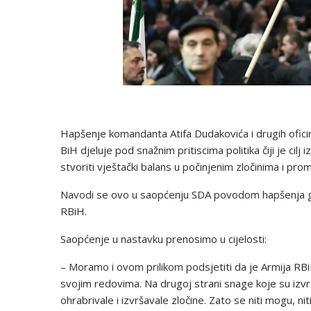
Hapšenje komandanta Atifa Dudakovića i drugih oficir
BiH djeluje pod snažnim pritiscima politika čiji je cil
stvoriti vještački balans u počinjenim zločinima i promi
Navodi se ovo u saopćenju SDA povodom hapšenja gen
RBiH.
Saopćenje u nastavku prenosimo u cijelosti:
– Moramo i ovom prilikom podsjetiti da je Armija RBiH
svojim redovima. Na drugoj strani snage koje su izvrš
ohrabrivale i izvršavale zločine. Zato se niti mogu, ni