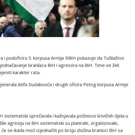
a i podoficira 5. korpusa Armije RBiH pokazuje da Tužilaštvo
j izjednačavanje branilaca BiH i agresora na BiH. Time se želi
jeniti karakter rata.
erala Atifa Dudakovića i drugih oficira Petog korpusa Armije
 sistematski sprečavala i kažnjavala počinioce krivičnih djela u
ile agresiju na BiH sistematski su planirale, organizovale,
ti će se ikada moći izjednačiti po broju zločina branioci BiH sa