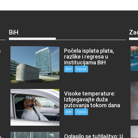
BiH
Za
a
Počela isplata plata,
razlike i regresa u
institucijama BiH
BiH
Vijesti
Visoke temperature:
Izbjegavajte duža
putovanja tokom dana
BiH
Vijesti
Oglasilo se tužilaštvo: U
P-