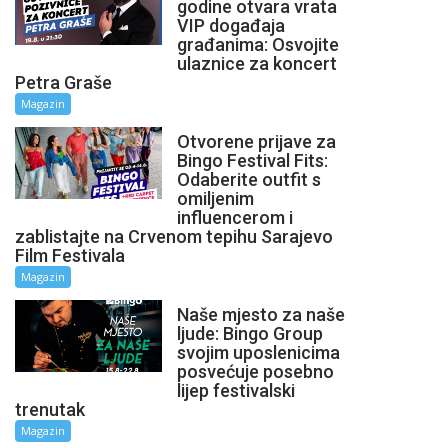
godine otvara vrata
VIP događaja
građanima: Osvojite
ulaznice za koncert
Petra Graše
Magazin
Otvorene prijave za
Bingo Festival Fits:
Odaberite outfit s
omiljenim
influencerom i
zablistajte na Crvenom tepihu Sarajevo
Film Festivala
Magazin
Naše mjesto za naše
ljude: Bingo Group
svojim uposlenicima
posvećuje posebno
lijep festivalski
trenutak
Magazin