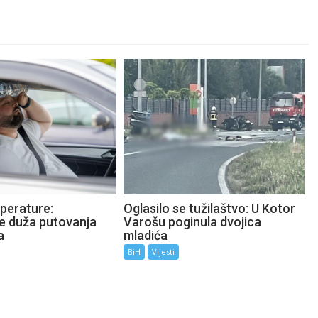
perature:
Oglasilo se tužilaštvo: U Kotor
te duža putovanja
Varošu poginula dvojica
a
mladića
BiH
Vijesti