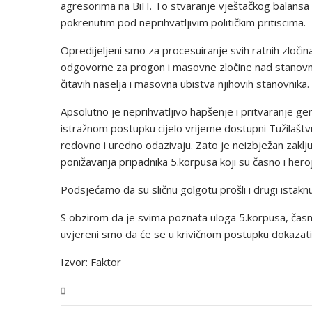
agresorima na BiH. To stvaranje vještačkog balansa u
pokrenutim pod neprihvatljivim političkim pritiscima.
Opredijeljeni smo za procesuiranje svih ratnih zločin
odgovorne za progon i masovne zločine nad stanovni
čitavih naselja i masovna ubistva njihovih stanovnika.
Apsolutno je neprihvatljivo hapšenje i pritvaranje g
istražnom postupku cijelo vrijeme dostupni Tužilaštvu
redovno i uredno odazivaju. Zato je neizbježan zaključa
ponižavanja pripadnika 5.korpusa koji su časno i hero
Podsjećamo da su sličnu golgotu prošli i drugi istaknu
S obzirom da je svima poznata uloga 5.korpusa, čas
uvjereni smo da će se u krivičnom postupku dokazati 
Izvor: Faktor
BiH