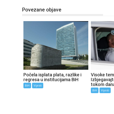
Povezane objave
Počela isplata plata, razlike i
Visoke tem
regresa u institucijama BiH
Izbjegavaj
tokom dan
BiH
Vijesti
BiH
Vijesti