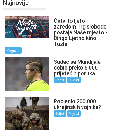
Najnovije
Četvrto ljeto
zaredom Trg slobode
postaje Naše mjesto -
Bingo Ljetno kino
Tuzla
Magazin
Sudac sa Mundijala
dobio preko 6.000
prijetećih poruka
Sport
Vijesti
Pobjeglo 200.000
ukrajinskih vojnika?
Svijet
Vijesti