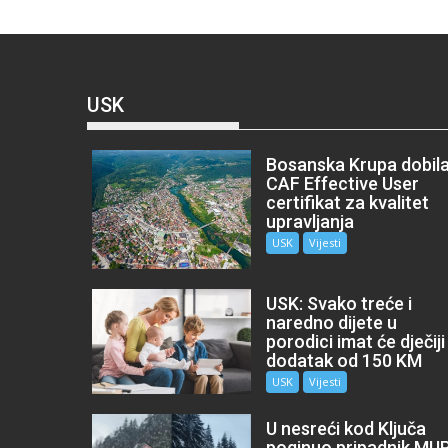
USK
Bosanska Krupa dobil
CAF Effective User
certifikat za kvalitet
upravljanja
USK
Vijesti
USK: Svako treće i
naredno dijete u
porodici imat će dječiji
dodatak od 150 KM
USK
Vijesti
U nesreći kod Ključa
poginuo pripadnik MU