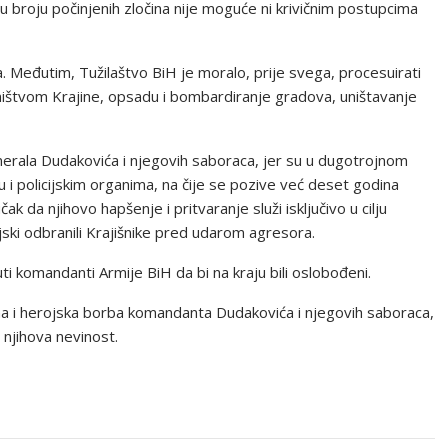
 broju počinjenih zločina nije moguće ni krivičnim postupcima
a. Međutim, Tužilaštvo BiH je moralo, prije svega, procesuirati
štvom Krajine, opsadu i bombardiranje gradova, uništavanje
enerala Dudakovića i njegovih saboraca, jer su u dugotrojnom
 i policijskim organima, na čije se pozive već deset godina
k da njihovo hapšenje i pritvaranje služi isključivo u cilju
jski odbranili Krajišnike pred udarom agresora.
ti komandanti Armije BiH da bi na kraju bili oslobođeni.
na i herojska borba komandanta Dudakovića i njegovih saboraca,
njihova nevinost.