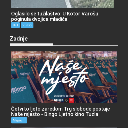
Oglasilo se tužilaštvo: U Kotor Varošu
poginula dvojica mladića
BiH
Vijesti
Zadnje
Četvrto ljeto zaredom Trg slobode postaje
Naše mjesto - Bingo Ljetno kino Tuzla
Magazin