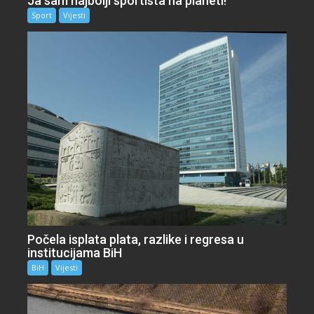
Ja sam najbolji sportista na planeti!
Sport
Vijesti
Počela isplata plata, razlike i regresa u
institucijama BiH
BiH
Vijesti