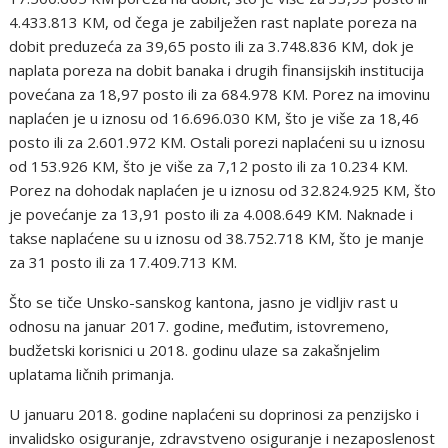
4.433.813 KM, od čega je zabilježen rast naplate poreza na
dobit preduzeća za 39,65 posto ili za 3.748.836 KM, dok je
naplata poreza na dobit banaka i drugih finansijskih institucija
povećana za 18,97 posto ili za 684.978 KM. Porez na imovinu
naplaćen je u iznosu od 16.696.030 KM, što je više za 18,46
posto ili za 2.601.972 KM. Ostali porezi naplaćeni su u iznosu
od 153.926 KM, što je više za 7,12 posto ili za 10.234 KM.
Porez na dohodak naplaćen je u iznosu od 32.824.925 KM, što
je povećanje za 13,91 posto ili za 4.008.649 KM. Naknade i
takse naplaćene su u iznosu od 38.752.718 KM, što je manje
za 31 posto ili za 17.409.713 KM.
Što se tiče Unsko-sanskog kantona, jasno je vidljiv rast u
odnosu na januar 2017. godine, međutim, istovremeno,
budžetski korisnici u 2018. godinu ulaze sa zakašnjelim
uplatama ličnih primanja.
U januaru 2018. godine naplaćeni su doprinosi za penzijsko i
invalidsko osiguranje, zdravstveno osiguranje i nezaposlenost