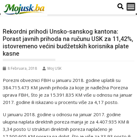
Rekordni prihodi Unsko-sanskog kantona:
Porast javnih prihoda na ručunu USK za 11,42%,
istovremeno većini budžetskih korisnika plate
kasne
8 Februara, 2018
Moj USK
Porezni obveznici FBiH u januaru 2018. godine uplatili su
384.715.473 KM javnih prihoda za koje je nadležna Porezna
uprava FBiH, što je za 15.391.835 KM više u odnosu na januar
2017. godine ili iskazano u procentu više za 4,17 posto.
U januaru 2018. godine u odnosu na januar 2017. godine
ukupna naplata direktnih poreza manja je za 4.407.935 KM ili
3,34 posto U strukturi direktnih poreza naplaćeno je
17.500.605 KM poreza na dobit, što je više za 33,93 posto ili