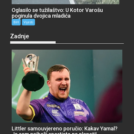
Oglasilo se tužilaštvo: U Kotor Varošu
poginula dvojica mladića
BiH
Vijesti
Zadnje
Littler samouvjereno poručio: Kakav Yamal?