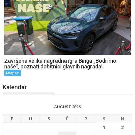
Završena velika nagradna igra Binga „Bodrimo
naše“, poznati dobitnici glavnih nagrada!
Magazin
Kalendar
AUGUST 2026
P
U
S
Č
P
S
N
1
2