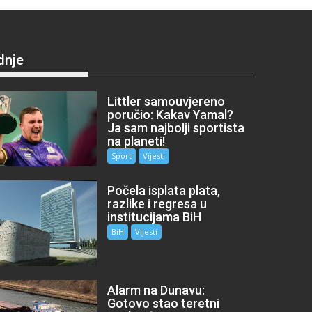
dnje
Littler samouvjereno
poručio: Kakav Yamal?
Ja sam najbolji sportista
na planeti!
Sport
Vijesti
Počela isplata plata,
razlike i regresa u
institucijama BiH
BiH
Vijesti
Alarm na Dunavu:
Gotovo stao teretni