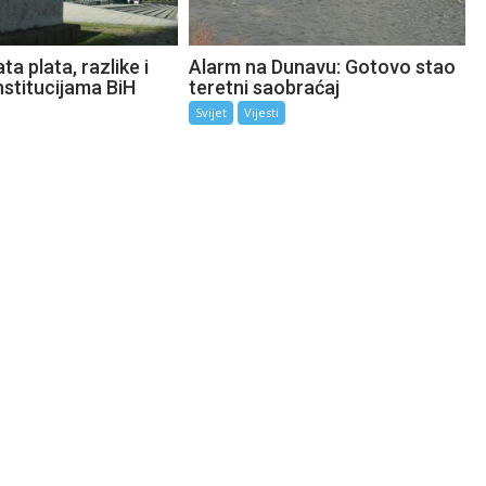
ta plata, razlike i
Alarm na Dunavu: Gotovo stao
nstitucijama BiH
teretni saobraćaj
Svijet
Vijesti