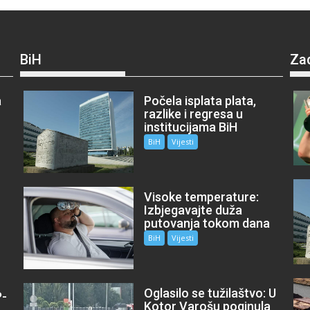
BiH
Za
a
Počela isplata plata,
razlike i regresa u
institucijama BiH
BiH
Vijesti
Visoke temperature:
Izbjegavajte duža
putovanja tokom dana
BiH
Vijesti
Oglasilo se tužilaštvo: U
P-
Kotor Varošu poginula
m