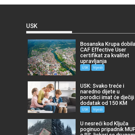
USK
Bosanska Krupa dobil
CAF Effective User
certifikat za kvalitet
upravljanja
USK
Vijesti
USK: Svako treće i
naredno dijete u
porodici imat će dječiji
dodatak od 150 KM
USK
Vijesti
U nesreći kod Ključa
poginuo pripadnik MU
a RS, ljekari se drugo