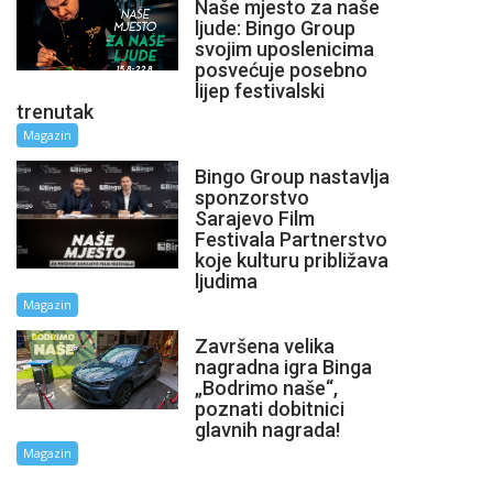
Naše mjesto za naše
ljude: Bingo Group
svojim uposlenicima
posvećuje posebno
lijep festivalski
trenutak
Magazin
Bingo Group nastavlja
sponzorstvo
Sarajevo Film
Festivala Partnerstvo
koje kulturu približava
ljudima
Magazin
Završena velika
nagradna igra Binga
„Bodrimo naše“,
poznati dobitnici
glavnih nagrada!
Magazin