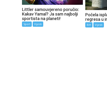
Littler samouvjereno poručio:
Kakav Yamal? Ja sam najbolji
Počela ispla
sportista na planeti!
regresa u i
Sport
Vijesti
BiH
Vijesti