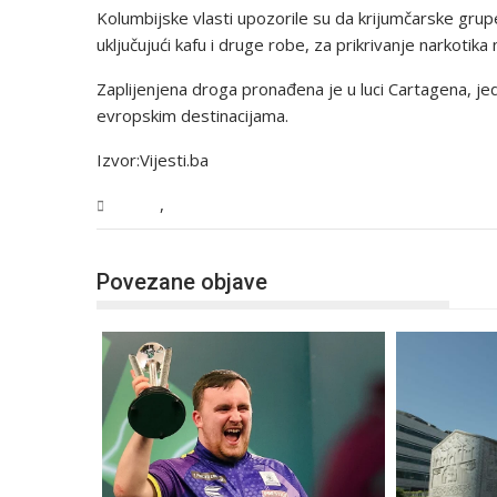
Kolumbijske vlasti upozorile su da krijumčarske gru
uključujući kafu i druge robe, za prikrivanje narkotik
Zaplijenjena droga pronađena je u luci Cartagena, je
evropskim destinacijama.
Izvor:Vijesti.ba
,
Svijet
Vijesti
Povezane objave