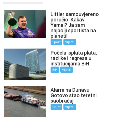
Littler samouvjereno
poručio: Kakav
Yamal? Ja sam
najbolji sportista na
planeti!
Sport
Vijesti
Počela isplata plata,
razlike i regresa u
institucijama BiH
BiH
Vijesti
Alarm na Dunavu:
Gotovo stao teretni
saobraćaj
Svijet
Vijesti