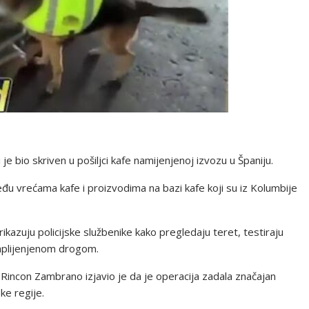
i je bio skriven u pošiljci kafe namijenjenoj izvozu u Španiju.
među vrećama kafe i proizvodima na bazi kafe koji su iz Kolumbije
rikazuju policijske službenike kako pregledaju teret, testiraju
aplijenjenom drogom.
 Rincon Zambrano izjavio je da je operacija zadala značajan
ke regije.