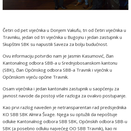
Četiri od pet vijećnika u Donjem Vakufu, tri od četiri vijećnika u
Travniku, jedan od tri vijećnika u Bugojnu i jedan zastupnik u
Skupštini SBK su napustili Saveza za bolju budućnost.
Ovu informaciju potvrdio nam je Jasmin Kasumović, član
Kantonalnog odbora SBB-a u Srednjobosanskom kantonu
(SBK), član Općinskog odbora SBB-a Travnik i vijećnik u
Općinskom vijeću općine Travnik.
Osam vijećnika i jedan kantonalni zastupnik u saopćenju za
javnost navode da postoji više razloga za ovakvo postupanje.
Kao prvi razlog naveden je netransparentan rad predsjednika
KO SBB SBK Almira Švage. Njega su optužili da nepoštuje
odluke Kantonalnog odbora SBB SBK, Općinskih odbora SBB-u
SBK (a posebno odluku najvećeg OO SBB Travnik), kao ni