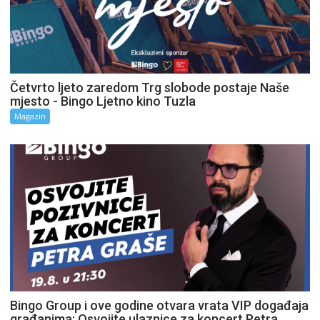
Četvrto ljeto zaredom Trg slobode postaje Naše
mjesto - Bingo Ljetno kino Tuzla
Magazin
Bingo Group i ove godine otvara vrata VIP događaja
građanima: Osvojite ulaznice za koncert Petra