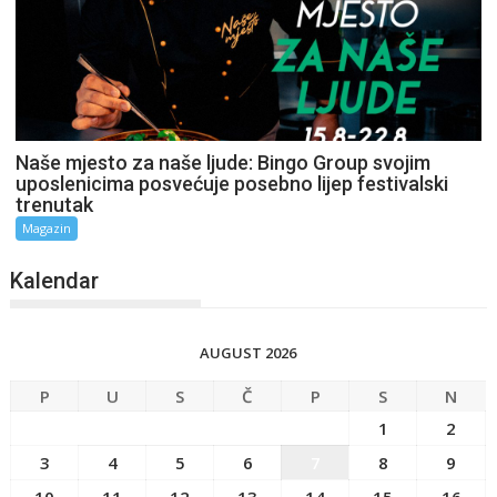
Naše mjesto za naše ljude: Bingo Group svojim
uposlenicima posvećuje posebno lijep festivalski
trenutak
Magazin
Kalendar
AUGUST 2026
P
U
S
Č
P
S
N
1
2
3
4
5
6
7
8
9
10
11
12
13
14
15
16