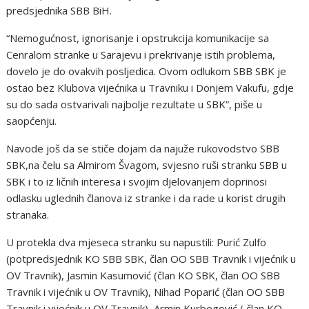
predsjednika SBB BiH.
“Nemogućnost, ignorisanje i opstrukcija komunikacije sa
Cenralom stranke u Sarajevu i prekrivanje istih problema,
dovelo je do ovakvih posljedica. Ovom odlukom SBB SBK je
ostao bez Klubova vijećnika u Travniku i Donjem Vakufu, gdje
su do sada ostvarivali najbolje rezultate u SBK”, piše u
saopćenju.
Navode još da se stiče dojam da najuže rukovodstvo SBB
SBK,na čelu sa Almirom Švagom, svjesno ruši stranku SBB u
SBK i to iz ličnih interesa i svojim djelovanjem doprinosi
odlasku uglednih članova iz stranke i da rade u korist drugih
stranaka.
U protekla dva mjeseca stranku su napustili: Purić Zulfo
(potpredsjednik KO SBB SBK, član OO SBB Travnik i vijećnik u
OV Travnik), Jasmin Kasumović (član KO SBK, član OO SBB
Travnik i vijećnik u OV Travnik), Nihad Poparić (član OO SBB
Travnik i vijećnik u OV Travnik), Armin Kurbegović ( član KO