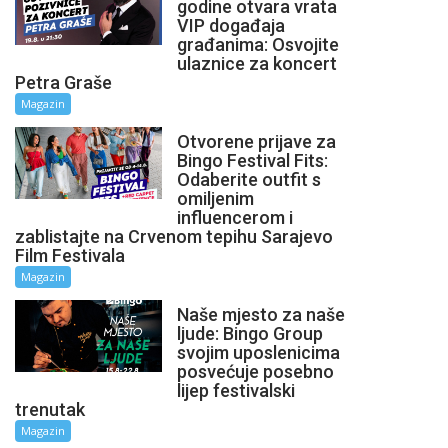
godine otvara vrata
VIP događaja
građanima: Osvojite
ulaznice za koncert
Petra Graše
Magazin
Otvorene prijave za
Bingo Festival Fits:
Odaberite outfit s
omiljenim
influencerom i
zablistajte na Crvenom tepihu Sarajevo
Film Festivala
Magazin
Naše mjesto za naše
ljude: Bingo Group
svojim uposlenicima
posvećuje posebno
lijep festivalski
trenutak
Magazin