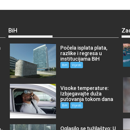
BiH
Za
a
Počela isplata plata,
razlike i regresa u
institucijama BiH
BiH
Vijesti
Visoke temperature:
Izbjegavajte duža
putovanja tokom dana
BiH
Vijesti
Oglasilo se tužilaštvo: U
P-