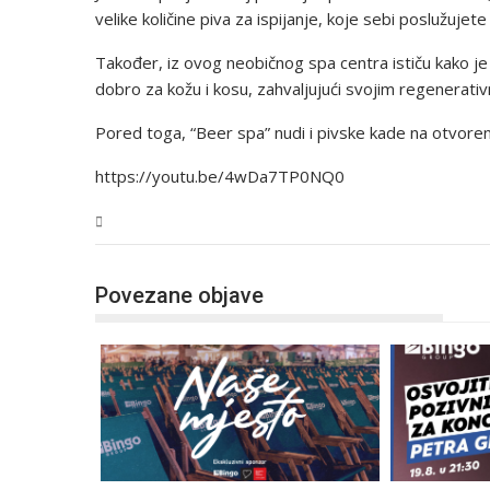
velike količine piva za ispijanje, koje sebi poslužujete
Također, iz ovog neobičnog spa centra ističu kako je 
dobro za kožu i kosu, zahvaljujući svojim regenerati
Pored toga, “Beer spa” nudi i pivske kade na otvore
https://youtu.be/4wDa7TP0NQ0
Magazin
Povezane objave