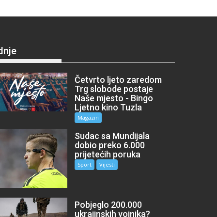
dnje
Četvrto ljeto zaredom
Trg slobode postaje
Naše mjesto - Bingo
Ljetno kino Tuzla
Magazin
Sudac sa Mundijala
dobio preko 6.000
prijetećih poruka
Sport
Vijesti
Pobjeglo 200.000
ukrajinskih vojnika?