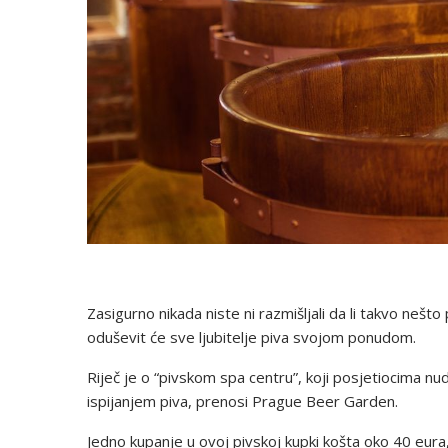
Zasigurno nikada niste ni razmišljali da li takvo nešto
oduševit će sve ljubitelje piva svojom ponudom.
Riječ je o “pivskom spa centru”, koji posjetiocima nud
ispijanjem piva, prenosi Prague Beer Garden.
Jedno kupanje u ovoj pivskoj kupki košta oko 40 eura,