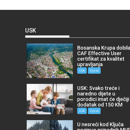
USK
Bosanska Krupa dobil
CAF Effective User
certifikat za kvalitet
upravljanja
USK
Vijesti
USK: Svako treće i
naredno dijete u
porodici imat će dječiji
dodatak od 150 KM
USK
Vijesti
U nesreći kod Ključa
poginuo pripadnik MU