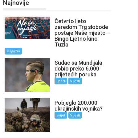
Najnovije
Četvrto ljeto
zaredom Trg slobode
postaje Naše mjesto -
Bingo Ljetno kino
Tuzla
Magazin
Sudac sa Mundijala
dobio preko 6.000
prijetećih poruka
Sport
Vijesti
Pobjeglo 200.000
ukrajinskih vojnika?
Svijet
Vijesti