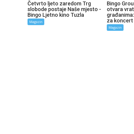
Četvrto ljeto zaredom Trg
Bingo Grou
slobode postaje Naše mjesto -
otvara vra
Bingo Ljetno kino Tuzla
građanima:
za koncert
Magazin
Magazin