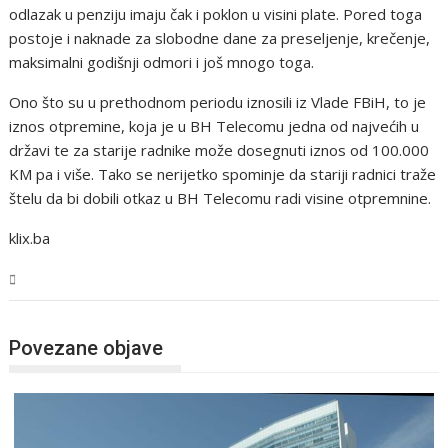
odlazak u penziju imaju čak i poklon u visini plate. Pored toga
postoje i naknade za slobodne dane za preseljenje, krečenje,
maksimalni godišnji odmori i još mnogo toga.
Ono što su u prethodnom periodu iznosili iz Vlade FBiH, to je
iznos otpremine, koja je u BH Telecomu jedna od najvećih u
državi te za starije radnike može dosegnuti iznos od 100.000
KM pa i više. Tako se nerijetko spominje da stariji radnici traže
štelu da bi dobili otkaz u BH Telecomu radi visine otpremnine.
klix.ba
BiH
Povezane objave