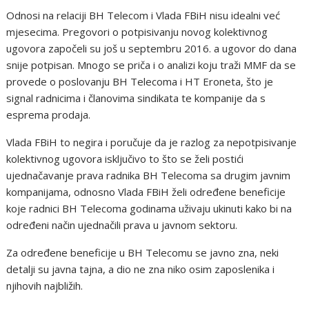
Odnosi na relaciji BH Telecom i Vlada FBiH nisu idealni već
mjesecima. Pregovori o potpisivanju novog kolektivnog
ugovora započeli su još u septembru 2016. a ugovor do dana
snije potpisan. Mnogo se priča i o analizi koju traži MMF da se
provede o poslovanju BH Telecoma i HT Eroneta, što je
signal radnicima i članovima sindikata te kompanije da s
esprema prodaja.
Vlada FBiH to negira i poručuje da je razlog za nepotpisivanje
kolektivnog ugovora isključivo to što se želi postići
ujednačavanje prava radnika BH Telecoma sa drugim javnim
kompanijama, odnosno Vlada FBiH želi određene beneficije
koje radnici BH Telecoma godinama uživaju ukinuti kako bi na
određeni način ujednačili prava u javnom sektoru.
Za određene beneficije u BH Telecomu se javno zna, neki
detalji su javna tajna, a dio ne zna niko osim zaposlenika i
njihovih najbližih.