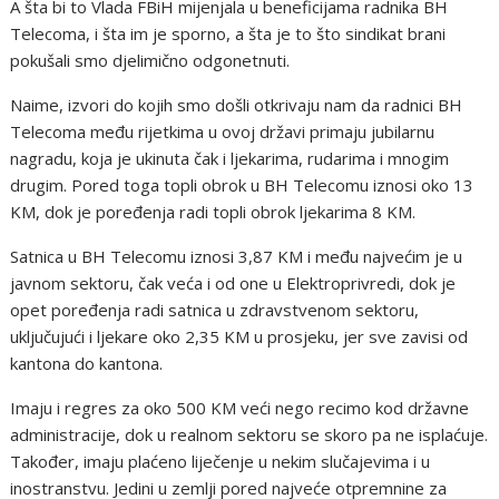
A šta bi to Vlada FBiH mijenjala u beneficijama radnika BH
Telecoma, i šta im je sporno, a šta je to što sindikat brani
pokušali smo djelimično odgonetnuti.
Naime, izvori do kojih smo došli otkrivaju nam da radnici BH
Telecoma među rijetkima u ovoj državi primaju jubilarnu
nagradu, koja je ukinuta čak i ljekarima, rudarima i mnogim
drugim. Pored toga topli obrok u BH Telecomu iznosi oko 13
KM, dok je poređenja radi topli obrok ljekarima 8 KM.
Satnica u BH Telecomu iznosi 3,87 KM i među najvećim je u
javnom sektoru, čak veća i od one u Elektroprivredi, dok je
opet poređenja radi satnica u zdravstvenom sektoru,
uključujući i ljekare oko 2,35 KM u prosjeku, jer sve zavisi od
kantona do kantona.
Imaju i regres za oko 500 KM veći nego recimo kod državne
administracije, dok u realnom sektoru se skoro pa ne isplaćuje.
Također, imaju plaćeno liječenje u nekim slučajevima i u
inostranstvu. Jedini u zemlji pored najveće otpremnine za