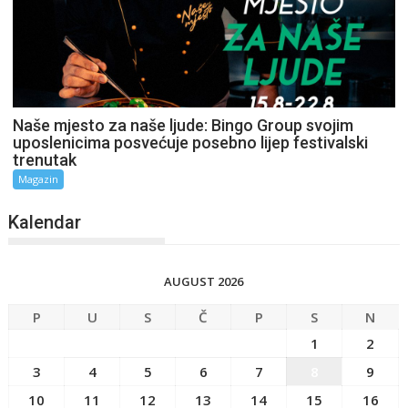
Naše mjesto za naše ljude: Bingo Group svojim
uposlenicima posvećuje posebno lijep festivalski
trenutak
Magazin
Kalendar
AUGUST 2026
P
U
S
Č
P
S
N
1
2
3
4
5
6
7
8
9
10
11
12
13
14
15
16