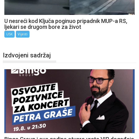
U nesreći kod Ključa poginuo pripadnik MUP-a RS,
ljekari se drugom bore za život
USK
Vijesti
Izdvojeni sadržaj