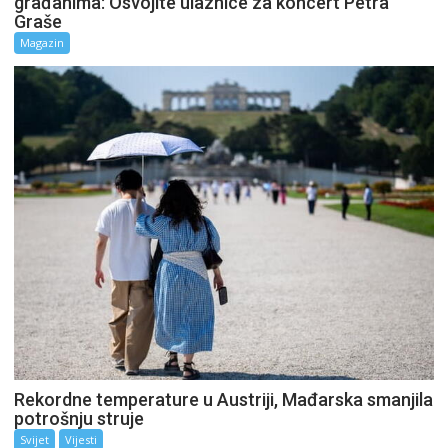
građanima: Osvojite ulaznice za koncert Petra
Graše
Magazin
Rekordne temperature u Austriji, Mađarska smanjila
potrošnju struje
Svijet
Vijesti