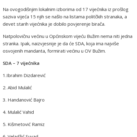
Na ovogodišnjim lokalnim izborima od 17 vijećnika iz prošlog
saziva vijeća 15 njih se našlo na listama politčkih stranaka, a
devet starih vijećnika je dobilo povjerenje birača.
Natpolovičnu većinu u Općinskom vijeću Bužim nema niti jedna
stranka. Ipak, naizvjesnije je da će SDA, koja ima najviše
osvojenih mandanta, formirati većinu u OV Bužim.
SDA – 7 vijećnika
1.Ibrahim Dizdarević
2. Abid Mulalić
3. Handanović Bajro
4. Mulalić Vahid
5. Kišmetović Ramiz
6. Veladžić Suvad