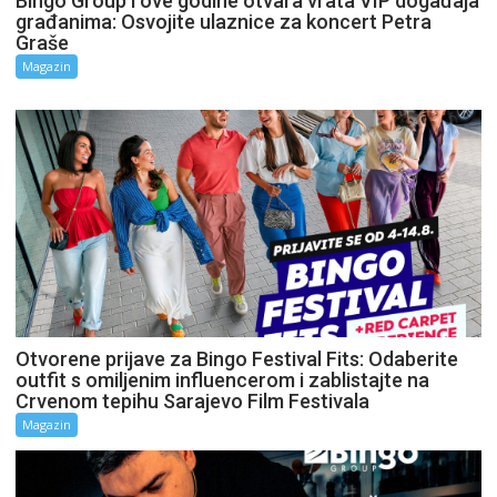
Bingo Group i ove godine otvara vrata VIP događaja
građanima: Osvojite ulaznice za koncert Petra
Graše
Magazin
Otvorene prijave za Bingo Festival Fits: Odaberite
outfit s omiljenim influencerom i zablistajte na
Crvenom tepihu Sarajevo Film Festivala
Magazin