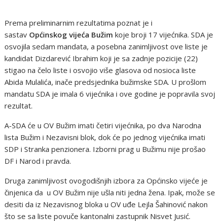
Prema preliminarnim rezultatima poznat je i
sastav
Općinskog vijeća Bužim
koje broji 17 vijećnika.
SDA je
osvojila sedam mandata, a posebna zanimljivost ove liste je
kandidat Dizdarević Ibrahim koji je sa zadnje pozicije (22)
stigao na čelo liste i osvojio više glasova od nosioca liste
Abida Mulalića, inače predsjednika bužimske SDA. U prošlom
mandatu SDA je imala 6 vijećnika i ove godine je popravila svoj
rezultat.
A-SDA će u OV Bužim imati četiri vijećnika, po dva Narodna
lista Bužim i Nezavisni blok, dok će po jednog vijećnika imati
SDP i Stranka penzionera. Izborni prag u Bužimu nije prošao
DF i Narod i pravda.
Druga zanimljivost ovogodišnjih izbora za Općinsko vijeće je
činjenica da u OV Bužim nije ušla niti jedna žena. Ipak, može se
desiti da iz Nezavisnog bloka u OV uđe Lejla Šahinović nakon
što se sa liste povuče kantonalni zastupnik Nisvet Jusić.