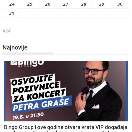
24
25
26
27
28
29
30
31
« jul
Najnovije
Bingo Group i ove godine otvara vrata VIP događaja