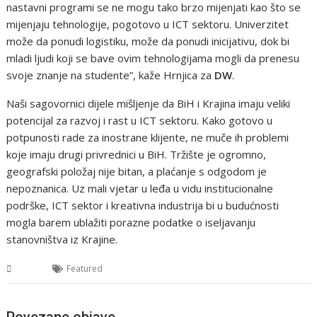
nastavni programi se ne mogu tako brzo mijenjati kao što se
mijenjaju tehnologije, pogotovo u ICT sektoru. Univerzitet
može da ponudi logistiku, može da ponudi inicijativu, dok bi
mladi ljudi koji se bave ovim tehnologijama mogli da prenesu
svoje znanje na studente”, kaže Hrnjica za
DW
.
Naši sagovornici dijele mišljenje da BiH i Krajina imaju veliki
potencijal za razvoj i rast u ICT sektoru. Kako gotovo u
potpunosti rade za inostrane klijente, ne muče ih problemi
koje imaju drugi privrednici u BiH. Tržište je ogromno,
geografski položaj nije bitan, a plaćanje s odgodom je
nepoznanica. Uz mali vjetar u leđa u vidu institucionalne
podrške, ICT sektor i kreativna industrija bi u budućnosti
mogla barem ublažiti porazne podatke o iseljavanju
stanovništva iz Krajine.
USK
Featured
Povezane objave