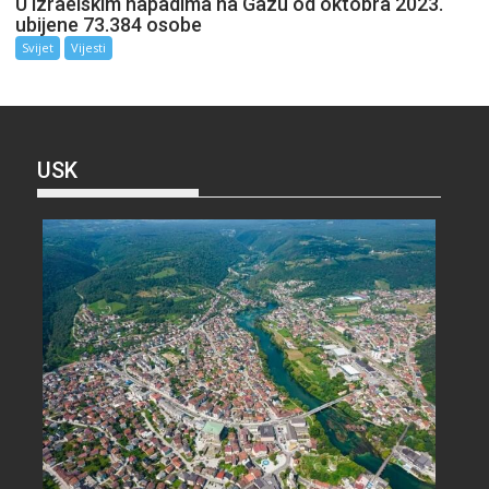
U izraelskim napadima na Gazu od oktobra 2023.
ubijene 73.384 osobe
Svijet
Vijesti
USK