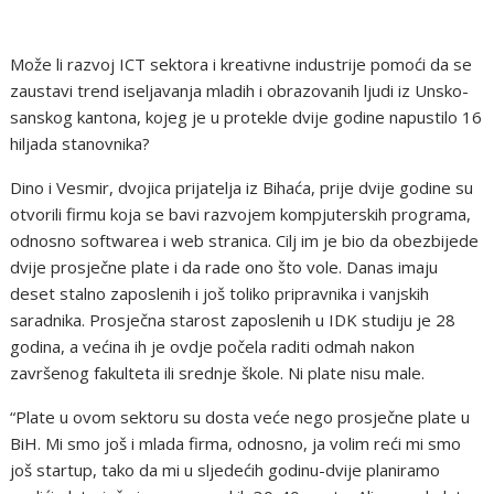
Može li razvoj ICT sektora i kreativne industrije pomoći da se
zaustavi trend iseljavanja mladih i obrazovanih ljudi iz Unsko-
sanskog kantona, kojeg je u protekle dvije godine napustilo 16
hiljada stanovnika?
Dino i Vesmir, dvojica prijatelja iz Bihaća, prije dvije godine su
otvorili firmu koja se bavi razvojem kompjuterskih programa,
odnosno softwarea i web stranica. Cilj im je bio da obezbijede
dvije prosječne plate i da rade ono što vole. Danas imaju
deset stalno zaposlenih i još toliko pripravnika i vanjskih
saradnika. Prosječna starost zaposlenih u IDK studiju je 28
godina, a većina ih je ovdje počela raditi odmah nakon
završenog fakulteta ili srednje škole. Ni plate nisu male.
“Plate u ovom sektoru su dosta veće nego prosječne plate u
BiH. Mi smo još i mlada firma, odnosno, ja volim reći mi smo
još startup, tako da mi u sljedećih godinu-dvije planiramo