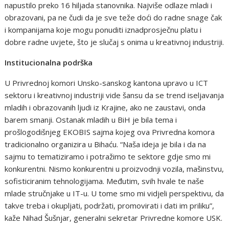
napustilo preko 16 hiljada stanovnika. Najviše odlaze mladi i
obrazovani, pa ne čudi da je sve teže doći do radne snage čak
i kompanijama koje mogu ponuditi iznadprosječnu platu i
dobre radne uvjete, što je slučaj s onima u kreativnoj industriji.
Institucionalna podrška
U Privrednoj komori Unsko-sanskog kantona upravo u ICT
sektoru i kreativnoj industriji vide šansu da se trend iseljavanja
mladih i obrazovanih ljudi iz Krajine, ako ne zaustavi, onda
barem smanji. Ostanak mladih u BiH je bila tema i
prošlogodišnjeg EKOBIS sajma kojeg ova Privredna komora
tradicionalno organizira u Bihaću. “Naša ideja je bila i da na
sajmu to tematiziramo i potražimo te sektore gdje smo mi
konkurentni. Nismo konkurentni u proizvodnji vozila, mašinstvu,
sofisticiranim tehnologijama. Međutim, svih hvale te naše
mlade stručnjake u IT-u. U tome smo mi vidjeli perspektivu, da
takve treba i okupljati, podržati, promovirati i dati im priliku”,
kaže Nihad Šušnjar, generalni sekretar Privredne komore USK.