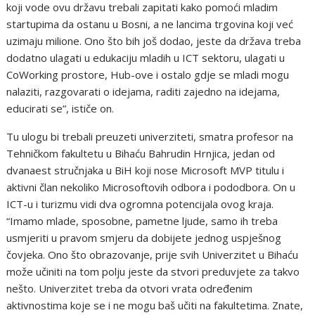
koji vode ovu državu trebali zapitati kako pomoći mladim
startupima da ostanu u Bosni, a ne lancima trgovina koji već
uzimaju milione. Ono što bih još dodao, jeste da država treba
dodatno ulagati u edukaciju mladih u ICT sektoru, ulagati u
CoWorking prostore, Hub-ove i ostalo gdje se mladi mogu
nalaziti, razgovarati o idejama, raditi zajedno na idejama,
educirati se”, ističe on.
Tu ulogu bi trebali preuzeti univerziteti, smatra profesor na
Tehničkom fakultetu u Bihaću Bahrudin Hrnjica, jedan od
dvanaest stručnjaka u BiH koji nose Microsoft MVP titulu i
aktivni član nekoliko Microsoftovih odbora i pododbora. On u
ICT-u i turizmu vidi dva ogromna potencijala ovog kraja.
“Imamo mlade, sposobne, pametne ljude, samo ih treba
usmjeriti u pravom smjeru da dobijete jednog uspješnog
čovjeka. Ono što obrazovanje, prije svih Univerzitet u Bihaću
može učiniti na tom polju jeste da stvori preduvjete za takvo
nešto. Univerzitet treba da otvori vrata određenim
aktivnostima koje se i ne mogu baš učiti na fakultetima. Znate,