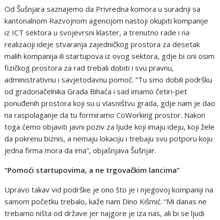
Od Šušnjara saznajemo da Privredna komora u suradnji sa
kantonalnom Razvojnom agencijom nastoji okupiti kompanije
iz ICT sektora u svojevrsni klaster, a trenutno rade i na
realizaciji ideje stvaranja zajedničkog prostora za desetak
malih kompanija ili startupova iz ovog sektora, gdje bi oni osim
fizičkog prostora za rad trebali dobiti i svu pravnu,
administrativnu i savjetodavnu pomoć. “Tu smo dobili podršku
od gradonačelnika Grada Bihaća i sad imamo četiri-pet
ponuđenih prostora koji su u vlasništvu grada, gdje nam je dao
na raspolaganje da tu formiramo CoWorking prostor. Nakon
toga ćemo objaviti javni poziv za ljude koji imaju ideju, koji žele
da pokrenu biznis, a nemaju lokaciju i trebaju svu potporu koju
jedna firma mora da ima”, objašnjava Šušnjar.
“Pomoći startupovima, a ne trgovačkim lancima”
Upravo takav vid podrške je ono što je i njegovoj kompaniji na
samom početku trebalo, kaže nam Dino Kišmić. “Mi danas ne
trebamo ništa od države jer najgore je iza nas, ali bi se ljudi