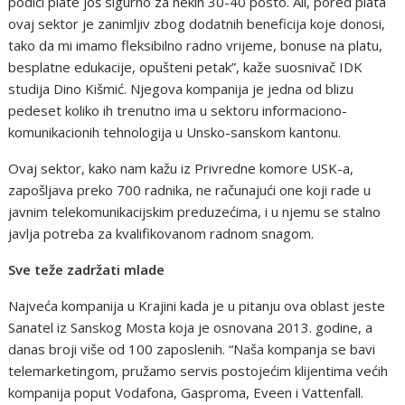
podići plate još sigurno za nekih 30-40 posto. Ali, pored plata
ovaj sektor je zanimljiv zbog dodatnih beneficija koje donosi,
tako da mi imamo fleksibilno radno vrijeme, bonuse na platu,
besplatne edukacije, opušteni petak”, kaže suosnivač IDK
studija Dino Kišmić. Njegova kompanija je jedna od blizu
pedeset koliko ih trenutno ima u sektoru informaciono-
komunikacionih tehnologija u Unsko-sanskom kantonu.
Ovaj sektor, kako nam kažu iz Privredne komore USK-a,
zapošljava preko 700 radnika, ne računajući one koji rade u
javnim telekomunikacijskim preduzećima, i u njemu se stalno
javlja potreba za kvalifikovanom radnom snagom.
Sve teže zadržati mlade
Najveća kompanija u Krajini kada je u pitanju ova oblast jeste
Sanatel iz Sanskog Mosta koja je osnovana 2013. godine, a
danas broji više od 100 zaposlenih. “Naša kompanja se bavi
telemarketingom, pružamo servis postojećim klijentima većih
kompanija poput Vodafona, Gasproma, Eveen i Vattenfall.