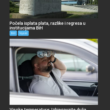
Počela isplata plata, razlike i regresa u
institucijama BiH
BiH
Vijesti
Visoke temperature: Izbjegavajte duža