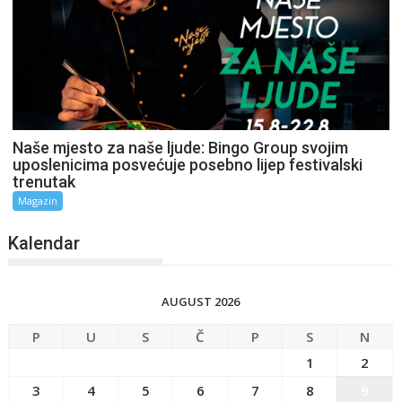
Naše mjesto za naše ljude: Bingo Group svojim
uposlenicima posvećuje posebno lijep festivalski
trenutak
Magazin
Kalendar
AUGUST 2026
P
U
S
Č
P
S
N
1
2
3
4
5
6
7
8
9