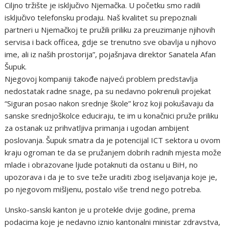
Ciljno tržište je isključivo Njemačka. U početku smo radili
isključivo telefonsku prodaju. Naš kvalitet su prepoznali
partneri u Njemačkoj te pružili priliku za preuzimanje njihovih
servisa i back officea, gdje se trenutno sve obavlja u njihovo
ime, ali iz naših prostorija”, pojašnjava direktor Sanatela Afan
Šupuk.
Njegovoj kompaniji takođe najveći problem predstavlja
nedostatak radne snage, pa su nedavno pokrenuli projekat
“Siguran posao nakon srednje škole” kroz koji pokušavaju da
sanske srednjoškolce educiraju, te im u konačnici pruže priliku
za ostanak uz prihvatljiva primanja i ugodan ambijent
poslovanja. Šupuk smatra da je potencijal ICT sektora u ovom
kraju ogroman te da se pružanjem dobrih radnih mjesta može
mlade i obrazovane ljude potaknuti da ostanu u BiH, no
upozorava i da je to sve teže uraditi zbog iseljavanja koje je,
po njegovom mišljenu, postalo više trend nego potreba.
Unsko-sanski kanton je u protekle dvije godine, prema
podacima koje je nedavno iznio kantonalni ministar zdravstva,