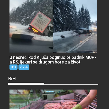
U nesreći kod Ključa poginuo pripadnik MUP-
a RS, ljekari se drugom bore za život
USK
Vijesti
BiH