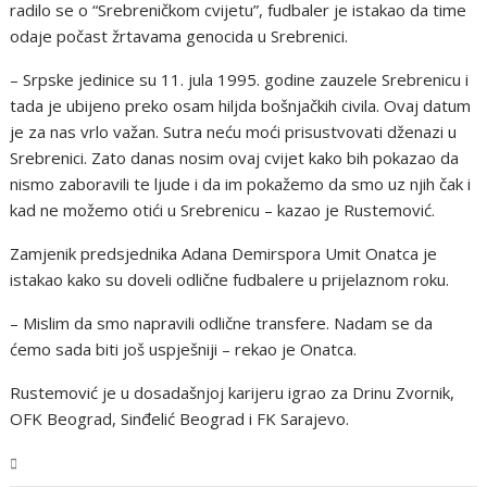
radilo se o “Srebreničkom cvijetu”, fudbaler je istakao da time
odaje počast žrtavama genocida u Srebrenici.
– Srpske jedinice su 11. jula 1995. godine zauzele Srebrenicu i
tada je ubijeno preko osam hiljda bošnjačkih civila. Ovaj datum
je za nas vrlo važan. Sutra neću moći prisustvovati dženazi u
Srebrenici. Zato danas nosim ovaj cvijet kako bih pokazao da
nismo zaboravili te ljude i da im pokažemo da smo uz njih čak i
kad ne možemo otići u Srebrenicu – kazao je Rustemović.
Zamjenik predsjednika Adana Demirspora Umit Onatca je
istakao kako su doveli odlične fudbalere u prijelaznom roku.
– Mislim da smo napravili odlične transfere. Nadam se da
ćemo sada biti još uspješniji – rekao je Onatca.
Rustemović je u dosadašnjoj karijeru igrao za Drinu Zvornik,
OFK Beograd, Sinđelić Beograd i FK Sarajevo.
BiH