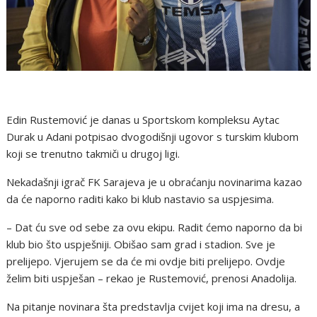
Edin Rustemović je danas u Sportskom kompleksu Aytac
Durak u Adani potpisao dvogodišnji ugovor s turskim klubom
koji se trenutno takmiči u drugoj ligi.
Nekadašnji igrač FK Sarajeva je u obraćanju novinarima kazao
da će naporno raditi kako bi klub nastavio sa uspjesima.
– Dat ću sve od sebe za ovu ekipu. Radit ćemo naporno da bi
klub bio što uspješniji. Obišao sam grad i stadion. Sve je
prelijepo. Vjerujem se da će mi ovdje biti prelijepo. Ovdje
želim biti uspješan – rekao je Rustemović, prenosi Anadolija.
Na pitanje novinara šta predstavlja cvijet koji ima na dresu, a