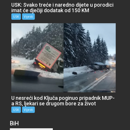
USK: Svako treće i naredno dijete u porodici
imat će dječiji dodatak od 150 KM
USK
Vijesti
U nesreći kod Ključa poginuo pripadnik MUP-
a RS, ljekari se drugom bore za život
USK
Vijesti
BiH