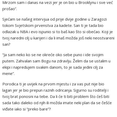
Mirzom sam i danas na vezi jer je on bio u Brooklynu i sve već
prošao”.
Sjećam se našeg intervjua od prije dvije godine u Zaragozi
tokom Svjetskom prvenstva za kadete. San ti je tada bio
odlazak u NBA i evo ispunio si to baš kao što si obećao. Koji je
tvoj naredni cilj u karijeri i da li imaš možda još neki neostvareni
san?
“Ja sam neko ko se ne okreće oko sebe puno i ide svojim
putem. Zahvalan sam Bogu na zdravlju. Želim da se ustalim u
ekipi i napredujem svakim danom, to je sada jedini cilj za
mene”.
Porodica ti je uvijek na prvom mjestu i za vas put nije bio
lagan jer je bio prepun raznih odricanja. Sigurno su roditelji i
tvoj brat ponosni na tebe. Da li će ti biti problem što ćeš biti
sada tako daleko od njih ili možda imate neki plan da se češće
viđate iako si “preko bare”?