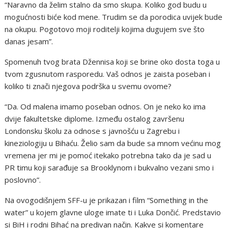
“Naravno da želim stalno da smo skupa. Koliko god budu u
mogućnosti biće kod mene. Trudim se da porodica uvijek bude
na okupu. Pogotovo moji roditelji kojima dugujem sve što
danas jesam”.
Spomenuh tvog brata Džennisa koji se brine oko dosta toga u
tvom zgusnutom rasporedu. Vaš odnos je zaista poseban i
koliko ti znači njegova podrška u svemu ovome?
“Da. Od malena imamo poseban odnos. On je neko ko ima
dvije fakultetske diplome. Između ostalog završenu
Londonsku školu za odnose s javnošću u Zagrebu i
kineziologiju u Bihaću. Želio sam da bude sa mnom većinu mog
vremena jer mi je pomoć itekako potrebna tako da je sad u
PR timu koji sarađuje sa Brooklynom i bukvalno vezani smo i
poslovno”.
Na ovogodišnjem SFF-u je prikazan i film “Something in the
water” u kojem glavne uloge imate ti i Luka Dončić. Predstavio
si BiH i rodni Bihać na predivan način. Kakve si komentare