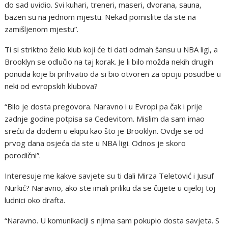
do sad uvidio. Svi kuhari, treneri, maseri, dvorana, sauna,
bazen su na jednom mjestu. Nekad pomislite da ste na
zamišljenom mjestu”.
Ti si striktno želio klub koji će ti dati odmah šansu u NBA ligi, a
Brooklyn se odlučio na taj korak. Je li bilo možda nekih drugih
ponuda koje bi prihvatio da si bio otvoren za opciju posudbe u
neki od evropskih klubova?
“Bilo je dosta pregovora. Naravno i u Evropi pa čak i prije
zadnje godine potpisa sa Cedevitom. Mislim da sam imao
sreću da dođem u ekipu kao što je Brooklyn. Ovdje se od
prvog dana osjeća da ste u NBA ligi. Odnos je skoro
porodični”.
Interesuje me kakve savjete su ti dali Mirza Teletović i Jusuf
Nurkić? Naravno, ako ste imali priliku da se čujete u cijeloj toj
ludnici oko drafta.
“Naravno. U komunikaciji s njima sam pokupio dosta savjeta. S