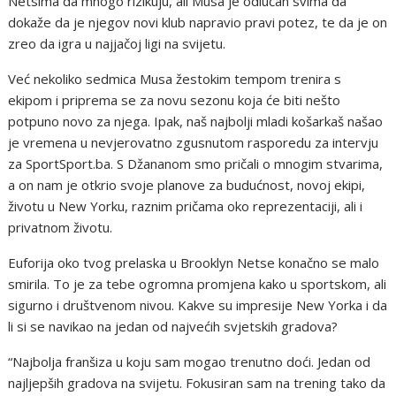
Netsima da mnogo rizikuju, ali Musa je odlučan svima da
dokaže da je njegov novi klub napravio pravi potez, te da je on
zreo da igra u najjačoj ligi na svijetu.
Već nekoliko sedmica Musa žestokim tempom trenira s
ekipom i priprema se za novu sezonu koja će biti nešto
potpuno novo za njega. Ipak, naš najbolji mladi košarkaš našao
je vremena u nevjerovatno zgusnutom rasporedu za intervju
za SportSport.ba. S Džananom smo pričali o mnogim stvarima,
a on nam je otkrio svoje planove za budućnost, novoj ekipi,
životu u New Yorku, raznim pričama oko reprezentaciji, ali i
privatnom životu.
Euforija oko tvog prelaska u Brooklyn Netse konačno se malo
smirila. To je za tebe ogromna promjena kako u sportskom, ali
sigurno i društvenom nivou. Kakve su impresije New Yorka i da
li si se navikao na jedan od najvećih svjetskih gradova?
“Najbolja franšiza u koju sam mogao trenutno doći. Jedan od
najljepših gradova na svijetu. Fokusiran sam na trening tako da