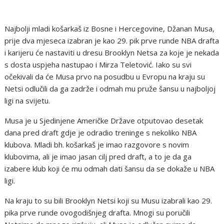
Najbolji mladi košarkaš iz Bosne i Hercegovine, Džanan Musa,
prije dva mjeseca izabran je kao 29. pik prve runde NBA drafta
i karijeru će nastaviti u dresu Brooklyn Netsa za koje je nekada
s dosta uspjeha nastupao i Mirza Teletović. Iako su svi
očekivali da će Musa prvo na posudbu u Evropu na kraju su
Netsi odlučili da ga zadrže i odmah mu pruže šansu u najboljoj
ligi na svijetu.
Musa je u Sjedinjene Američke Države otputovao desetak
dana pred draft gdje je odradio treninge s nekoliko NBA
klubova. Mladi bh. košarkaš je imao razgovore s novim
klubovima, ali je imao jasan cilj pred draft, a to je da ga
izabere klub koji će mu odmah dati šansu da se dokaže u NBA
ligi.
Na kraju to su bili Brooklyn Netsi koji su Musu izabrali kao 29.
pika prve runde ovogodišnjeg drafta. Mnogi su poručili