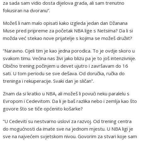
za sada sam vidio dosta dijelova grada, ali sam trenutno
fokusiran na dvoranu”.
Možeš li nam malo opisati kako izgleda jedan dan Džanana
Muse pred pripreme za početak NBA lige s Netsima? Da li si
možda već stekao nove prijatelje s kojima se možeš družiit?
“Naravno. Cijeli tim je kao jedna porodica. To je ovdje skoro u
svakom timu. Većina nas živi jako blizu pa je to još intenzivnije.
Obično trening počinjem u devet ujutro i završavam do 16
sati. U tom periodu se sve dešava. Od doručka, ručka do
treninga i rekuperacije. Svaki dan je sličan”.
Znam da si kratko u NBA, ali možeš li povući neku paralelu s
Evropom i Cedevitom. Da li je baš razlika nebo i zemlja kao što
govore što se tiče općenito košarke?
“U Cedeviti su nestvarno uslovi za razvoj. Od trening centra
do mogućnosti da imate sve na jednom mjestu. U NBA ligi je
sve na najvećem svjetskom nivou. Govorim za stvari koje sam