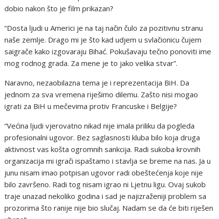
dobio nakon što je film prikazan?
“Dosta ljudi u Americi je na taj način čulo za pozitivnu stranu
naše zemlje. Drago mi je što kad udjem u svlačionicu čujem
saigrače kako izgovaraju Bihać. Pokušavaju tečno ponoviti ime
mog rodnog grada. Za mene je to jako velika stvar”.
Naravno, nezaobilazna tema je i reprezentacija BiH. Da
jednom za sva vremena riješimo dilemu. Zašto nisi mogao
igrati za BiH u mečevima protiv Francuske i Belgije?
“Većina ljudi vjerovatno nikad nije imala priliku da pogleda
profesionalni ugovor. Bez saglasnosti kluba bilo koja druga
aktivnost vas košta ogromnih sankcija. Radi sukoba krovnih
organizacija mi igrači ispaštamo i stavlja se breme na nas. Ja u
junu nisam imao potpisan ugovor radi obeštećenja koje nije
bilo završeno. Radi tog nisam igrao ni Ljetnu ligu. Ovaj sukob
traje unazad nekoliko godina i sad je najizraženiji problem sa
prozorima što ranije nije bio slučaj. Nadam se da će biti riješen