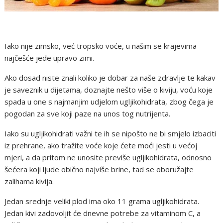
Iako nije zimsko, već tropsko voće, u našim se krajevima
najčešće jede upravo zimi.
Ako dosad niste znali koliko je dobar za naše zdravlje te kakav
je saveznik u dijetama, doznajte nešto više o kiviju, voću koje
spada u one s najmanjim udjelom ugljikohidrata, zbog čega je
pogodan za sve koji paze na unos tog nutrijenta.
Iako su ugljikohidrati važni te ih se nipošto ne bi smjelo izbaciti
iz prehrane, ako tražite voće koje ćete moći jesti u većoj
mjeri, a da pritom ne unosite previše ugljikohidrata, odnosno
šećera koji ljude obično najviše brine, tad se oboružajte
zalihama kivija.
Jedan srednje veliki plod ima oko 11 grama ugljikohidrata.
Jedan kivi zadovoljit će dnevne potrebe za vitaminom C, a