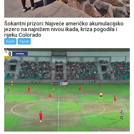
Šokantni prizori: Najveće američko akumulacijsko
jezero na najnižem nivou ikada, kriza pogodila i
rijeku Colorado
Svijet
Vijesti