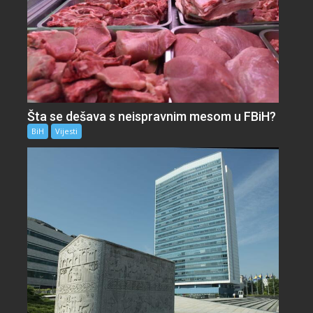
Šta se dešava s neispravnim mesom u FBiH?
BiH
Vijesti