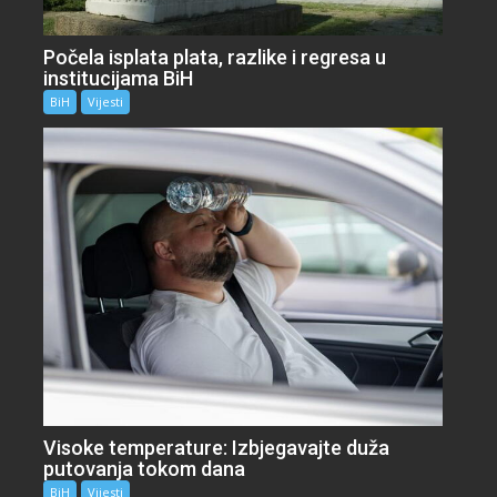
Počela isplata plata, razlike i regresa u
institucijama BiH
BiH
Vijesti
Visoke temperature: Izbjegavajte duža
putovanja tokom dana
BiH
Vijesti