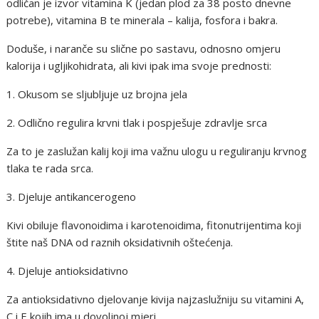
odličan je izvor vitamina K (jedan plod za 38 posto dnevne
potrebe), vitamina B te minerala – kalija, fosfora i bakra.
Doduše, i naranče su slične po sastavu, odnosno omjeru
kalorija i ugljikohidrata, ali kivi ipak ima svoje prednosti:
1. Okusom se sljubljuje uz brojna jela
2. Odlično regulira krvni tlak i pospješuje zdravlje srca
Za to je zaslužan kalij koji ima važnu ulogu u reguliranju krvnog
tlaka te rada srca.
3. Djeluje antikancerogeno
Kivi obiluje flavonoidima i karotenoidima, fitonutrijentima koji
štite naš DNA od raznih oksidativnih oštećenja.
4. Djeluje antioksidativno
Za antioksidativno djelovanje kivija najzaslužniju su vitamini A,
C i E kojih ima u dovoljnoj mjeri.