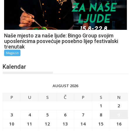
Naše mjesto za naše ljude: Bingo Group svojim
uposlenicima posvećuje posebno lijep festivalski
trenutak
Magazin
Kalendar
AUGUST 2026
P
U
S
Č
P
S
N
1
2
3
4
5
6
7
8
9
10
11
12
13
14
15
16