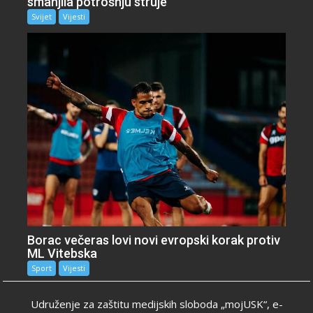
smanjila potrošnju struje
Svijet
Vijesti
Borac večeras lovi novi evropski korak protiv
ML Vitebska
Sport
Vijesti
Udruženje za zaštitu medijskih sloboda „mojUSK“, e-