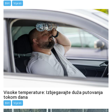
BiH
Vijesti
Visoke temperature: Izbjegavajte duža putovanja
tokom dana
BiH
Vijesti