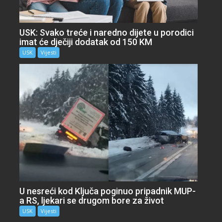
USK: Svako treće i naredno dijete u porodici
imat će dječiji dodatak od 150 KM
USK
Vijesti
U nesreći kod Ključa poginuo pripadnik MUP-
a RS, ljekari se drugom bore za život
USK
Vijesti