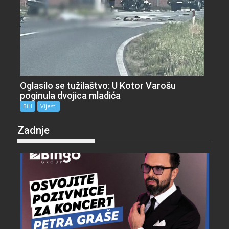
Oglasilo se tužilaštvo: U Kotor Varošu
poginula dvojica mladića
BiH
Vijesti
Zadnje