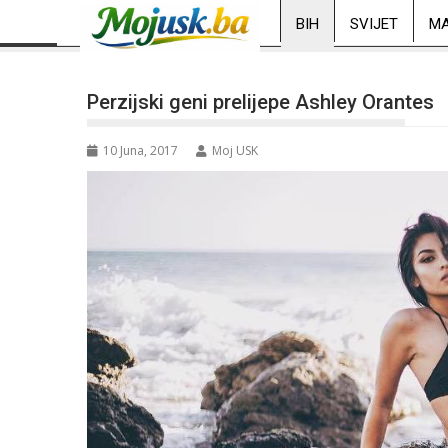
BIH
SVIJET
MA
Perzijski geni prelijepe Ashley Orantes
10 Juna, 2017
Moj USK