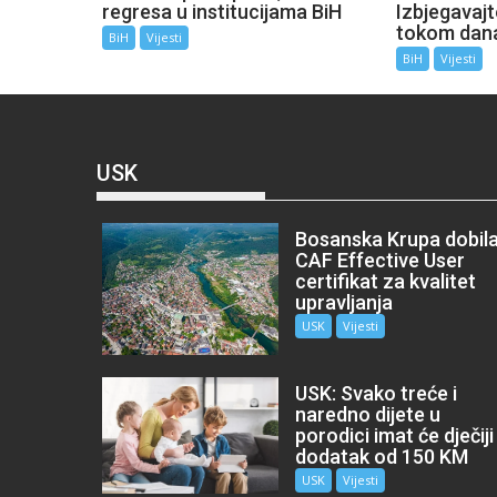
regresa u institucijama BiH
Izbjegavaj
tokom dan
BiH
Vijesti
BiH
Vijesti
USK
Bosanska Krupa dobil
CAF Effective User
certifikat za kvalitet
upravljanja
USK
Vijesti
USK: Svako treće i
naredno dijete u
porodici imat će dječiji
dodatak od 150 KM
USK
Vijesti