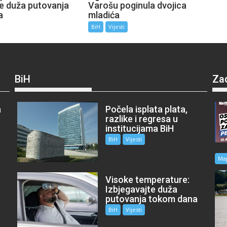
te duža putovanja
Varošu poginula dvojica
a
mladića
BiH
Vijesti
BiH
Za
a
Počela isplata plata,
razlike i regresa u
institucijama BiH
BiH
Vijesti
Ma
Visoke temperature:
Izbjegavajte duža
putovanja tokom dana
BiH
Vijesti