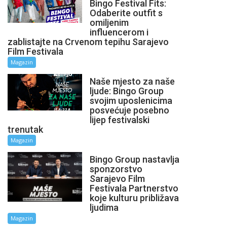
Bingo Festival Fits:
Odaberite outfit s
omiljenim
influencerom i
zablistajte na Crvenom tepihu Sarajevo
Film Festivala
Magazin
Naše mjesto za naše
ljude: Bingo Group
svojim uposlenicima
posvećuje posebno
lijep festivalski
trenutak
Magazin
Bingo Group nastavlja
sponzorstvo
Sarajevo Film
Festivala Partnerstvo
koje kulturu približava
ljudima
Magazin