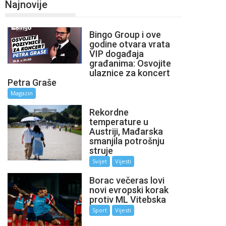
Najnovije
Bingo Group i ove
godine otvara vrata
VIP događaja
građanima: Osvojite
ulaznice za koncert
Petra Graše
Magazin
Rekordne
temperature u
Austriji, Mađarska
smanjila potrošnju
struje
Svijet
Vijesti
Borac večeras lovi
novi evropski korak
protiv ML Vitebska
Sport
Vijesti