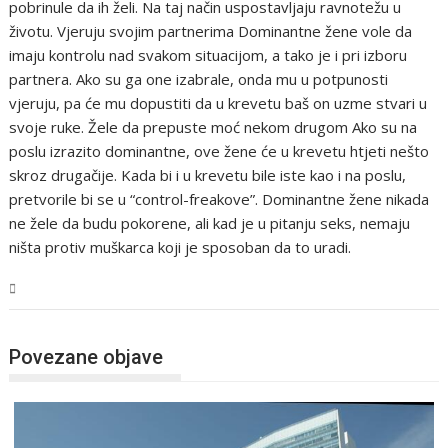
pobrinule da ih želi. Na taj način uspostavljaju ravnotežu u
životu. Vjeruju svojim partnerima Dominantne žene vole da
imaju kontrolu nad svakom situacijom, a tako je i pri izboru
partnera. Ako su ga one izabrale, onda mu u potpunosti
vjeruju, pa će mu dopustiti da u krevetu baš on uzme stvari u
svoje ruke. Žele da prepuste moć nekom drugom Ako su na
poslu izrazito dominantne, ove žene će u krevetu htjeti nešto
skroz drugačije. Kada bi i u krevetu bile iste kao i na poslu,
pretvorile bi se u “control-freakove”. Dominantne žene nikada
ne žele da budu pokorene, ali kad je u pitanju seks, nemaju
ništa protiv muškarca koji je sposoban da to uradi.
BiH
Povezane objave