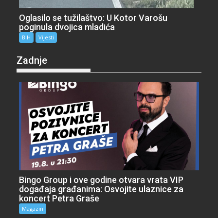
Oglasilo se tužilaštvo: U Kotor Varošu
poginula dvojica mladića
BiH
Vijesti
Zadnje
Bingo Group i ove godine otvara vrata VIP
događaja građanima: Osvojite ulaznice za
koncert Petra Graše
Magazin