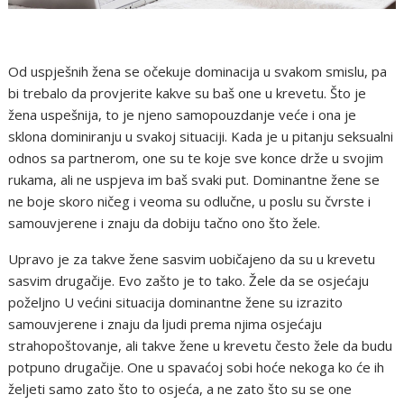
Od uspješnih žena se očekuje dominacija u svakom smislu, pa
bi trebalo da provjerite kakve su baš one u krevetu. Što je
žena uspešnija, to je njeno samopouzdanje veće i ona je
sklona dominiranju u svakoj situaciji. Kada je u pitanju seksualni
odnos sa partnerom, one su te koje sve konce drže u svojim
rukama, ali ne uspjeva im baš svaki put. Dominantne žene se
ne boje skoro ničeg i veoma su odlučne, u poslu su čvrste i
samouvjerene i znaju da dobiju tačno ono što žele.
Upravo je za takve žene sasvim uobičajeno da su u krevetu
sasvim drugačije. Evo zašto je to tako. Žele da se osjećaju
poželjno U većini situacija dominantne žene su izrazito
samouvjerene i znaju da ljudi prema njima osjećaju
strahopoštovanje, ali takve žene u krevetu često žele da budu
potpuno drugačije. One u spavaćoj sobi hoće nekoga ko će ih
željeti samo zato što to osjeća, a ne zato što su se one