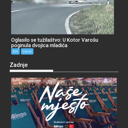
Oglasilo se tužilaštvo: U Kotor Varošu
poginula dvojica mladića
BiH
Vijesti
Zadnje