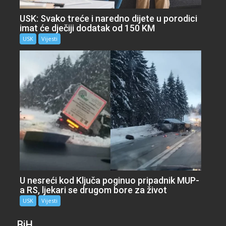
USK: Svako treće i naredno dijete u porodici
imat će dječiji dodatak od 150 KM
USK
Vijesti
U nesreći kod Ključa poginuo pripadnik MUP-
a RS, ljekari se drugom bore za život
USK
Vijesti
BiH