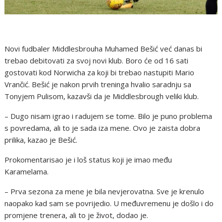
Novi fudbaler Middlesbrouha Muhamed Bešić već danas bi
trebao debitovati za svoj novi klub. Boro će od 16 sati
gostovati kod Norwicha za koji bi trebao nastupiti Mario
Vrančić. Bešić je nakon prvih treninga hvalio saradnju sa
Tonyjem Pulisom, kazavši da je Middlesbrough veliki klub.
– Dugo nisam igrao i radujem se tome. Bilo je puno problema
s povredama, ali to je sada iza mene. Ovo je zaista dobra
prilika, kazao je Bešić.
Prokomentarisao je i loš status koji je imao među
Karamelama.
– Prva sezona za mene je bila nevjerovatna. Sve je krenulo
naopako kad sam se povrijedio. U međuvremenu je došlo i do
promjene trenera, ali to je život, dodao je.