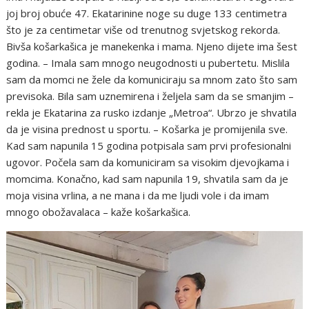
joj broj obuće 47. Ekatarinine noge su duge 133 centimetra
što je za centimetar više od trenutnog svjetskog rekorda.
Bivša košarkašica je manekenka i mama. Njeno dijete ima šest
godina. – Imala sam mnogo neugodnosti u pubertetu. Mislila
sam da momci ne žele da komuniciraju sa mnom zato što sam
previsoka. Bila sam uznemirena i željela sam da se smanjim –
rekla je Ekatarina za rusko izdanje „Metroa“. Ubrzo je shvatila
da je visina prednost u sportu. – Košarka je promijenila sve.
Kad sam napunila 15 godina potpisala sam prvi profesionalni
ugovor. Počela sam da komuniciram sa visokim djevojkama i
momcima. Konačno, kad sam napunila 19, shvatila sam da je
moja visina vrlina, a ne mana i da me ljudi vole i da imam
mnogo obožavalaca – kaže košarkašica.