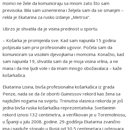
momci ne žele da komuniciraju sa mnom zato što sam
previsoka. Bila sam uznemirena i željela sam da se smanjim –
rekla je Ekatarina za rusko izdanje „Metroa“.
Ubrzo je shvatila da je visina prednost u sportu.
– Košarka je promijenila sve. Kad sam napunila 15 godina
potpisala sam prvi profesionalni ugovor. Počela sam da
komuniciram sa visokim djevojkama i momcima. Konačno, kad
sam napunila 19, shvatila sam da je moja visina vrlina, a ne
mana i da me ljudi vole i da imam mnogo obožavalaca – kaže
košarkašica.
Ekatarina Lisina, bivša profesionalna košarkašica iz grada
Penze, nada se da će oboriti Guinessov rekord kao žena sa
najdužim nogama na svijetu. Trenutna vlasnica rekorda je još
jedna bivša ruska košarkaška reprezentativka. Svetlaninin
rekord iznosi 132 centimetra, a verifikovan je u Toremolinosu,
u Španiji u julu 2008. godine. 29-godišnja Ekatarina zvanično
ima i najduže stopalo u Rusiji od 30,5 centimetara i odgovara