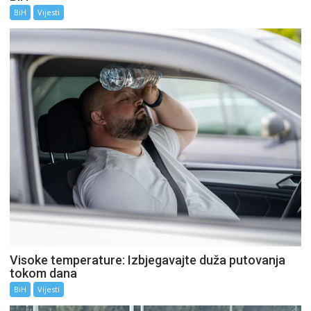
BiH
Vijesti
Visoke temperature: Izbjegavajte duža putovanja
tokom dana
BiH
Vijesti