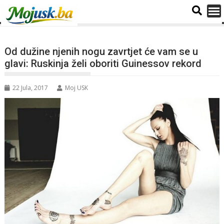
Od dužine njenih nogu zavrtjet će vam se u
glavi: Ruskinja želi oboriti Guinessov rekord
22 Jula, 2017
Moj USK