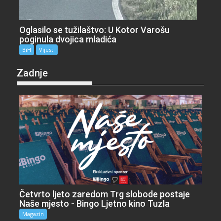
Oglasilo se tužilaštvo: U Kotor Varošu
poginula dvojica mladića
BiH
Vijesti
Zadnje
Četvrto ljeto zaredom Trg slobode postaje
Naše mjesto - Bingo Ljetno kino Tuzla
Magazin