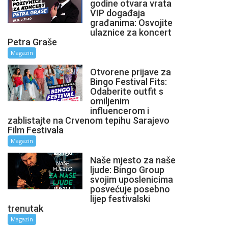
godine otvara vrata
VIP događaja
građanima: Osvojite
ulaznice za koncert
Petra Graše
Magazin
Otvorene prijave za
Bingo Festival Fits:
Odaberite outfit s
omiljenim
influencerom i
zablistajte na Crvenom tepihu Sarajevo
Film Festivala
Magazin
Naše mjesto za naše
ljude: Bingo Group
svojim uposlenicima
posvećuje posebno
lijep festivalski
trenutak
Magazin