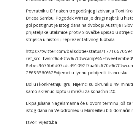
Povratnik u Elf nakon trogodišnjeg izbivanja Toni Kr
Bricea Sambu. Pogodak Wirtza je drugi najbrži u histo
gol postignut je istog dana na dvoboju Austrije i S
prijateljske utakmice protiv Slovačke upisao u strij
strijelca u historiji reprezentativnog fudbala.
https://twitter.com/ballsdotie/status/177166705
ref_src=twsrc%5Etfw%7Ctwcamp%5Etweetembe
8ebec9675b6d07cdc491092f7aa6fc670e%7Ctwcon%
2F635560%2Fnijemci-u-lyonu-pobijedili-francusku
Bolju i konkretniju igru, Nijemci su okrunili u 49. minu
samo skrenuo loptu u mrežu za konačnih 2:0.
Ekipa Juliana Nagelsmanna će u ovom terminu još za 
istog dana na Velodromeu u Marseilleu biti domaćin re
Izvor: Vijesti.ba