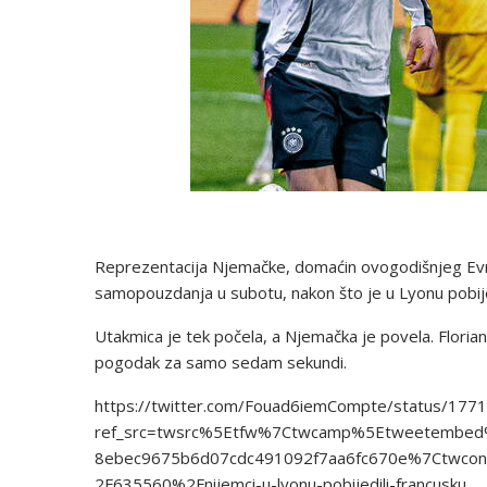
Reprezentacija Njemačke, domaćin ovogodišnjeg Evro
samopouzdanja u subotu, nakon što je u Lyonu pobije
Utakmica je tek počela, a Njemačka je povela. Florian
pogodak za samo sedam sekundi.
https://twitter.com/Fouad6iemCompte/status/17
ref_src=twsrc%5Etfw%7Ctwcamp%5Etweetembe
8ebec9675b6d07cdc491092f7aa6fc670e%7Ctwcon%
2F635560%2Fnijemci-u-lyonu-pobijedili-francusku