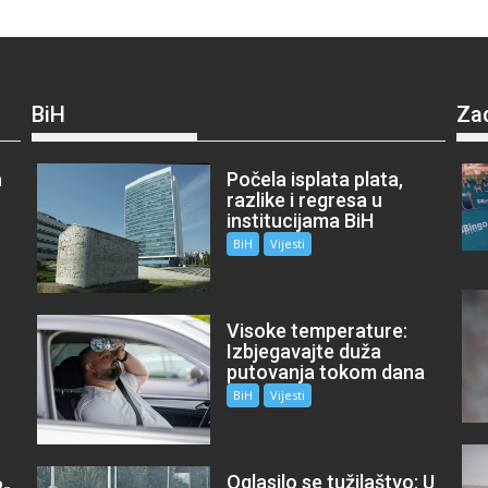
BiH
Za
a
Počela isplata plata,
razlike i regresa u
institucijama BiH
BiH
Vijesti
Visoke temperature:
Izbjegavajte duža
putovanja tokom dana
BiH
Vijesti
Oglasilo se tužilaštvo: U
P-