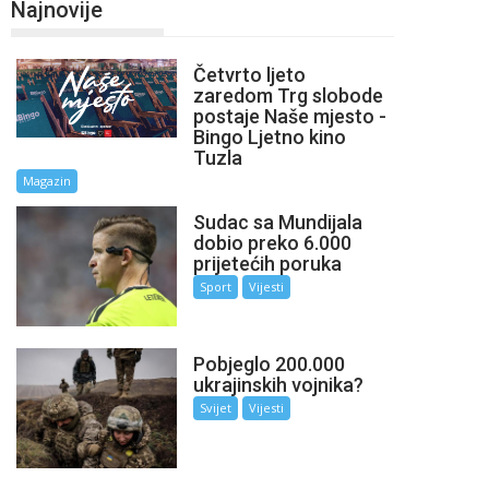
Najnovije
Četvrto ljeto
zaredom Trg slobode
postaje Naše mjesto -
Bingo Ljetno kino
Tuzla
Magazin
Sudac sa Mundijala
dobio preko 6.000
prijetećih poruka
Sport
Vijesti
Pobjeglo 200.000
ukrajinskih vojnika?
Svijet
Vijesti