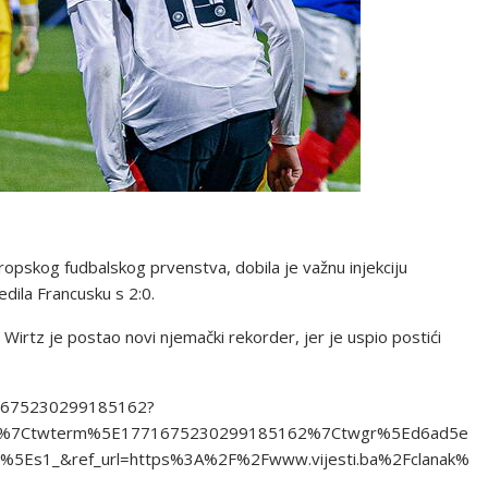
pskog fudbalskog prvenstva, dobila je važnu injekciju
dila Francusku s 2:0.
 Wirtz je postao novi njemački rekorder, jer je uspio postići
71675230299185162?
d%7Ctwterm%5E1771675230299185162%7Ctwgr%5Ed6ad5e
5Es1_&ref_url=https%3A%2F%2Fwww.vijesti.ba%2Fclanak%