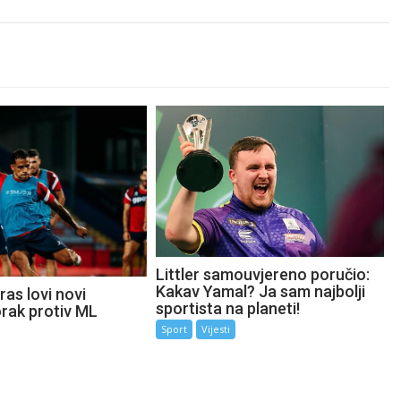
Littler samouvjereno poručio:
Kakav Yamal? Ja sam najbolji
as lovi novi
sportista na planeti!
orak protiv ML
Sport
Vijesti