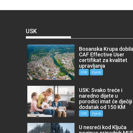
USK
Bosanska Krupa dobil
CAF Effective User
certifikat za kvalitet
upravljanja
USK
Vijesti
USK: Svako treće i
naredno dijete u
porodici imat će dječiji
dodatak od 150 KM
USK
Vijesti
U nesreći kod Ključa
poginuo pripadnik MU