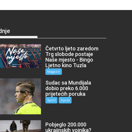
dnje
Četvrto ljeto zaredom
Trg slobode postaje
Naše mjesto - Bingo
Ljetno kino Tuzla
Magazin
Sudac sa Mundijala
dobio preko 6.000
prijetećih poruka
Sport
Vijesti
Pobjeglo 200.000
ukrajinskih vojnika?