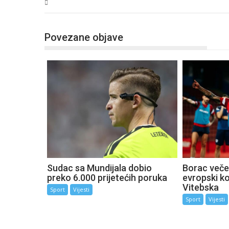
Sport
Povezane objave
Sudac sa Mundijala dobio
Borac večer
preko 6.000 prijetećih poruka
evropski k
Vitebska
Sport
Vijesti
Sport
Vijesti