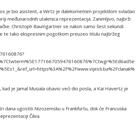
oos je bio asistent, a Wirtz je dalekometnim projektilom svladao
riji međunarodnih utakmica reprezentacija. Zanimljivo, najbrži
lovačke. Christoph Baumgartner se nakon samo šest sekundi
elce te tako ekspresnim pogotkom preuzeo titulu najbržeg
9476160876?
d%7Ctwterm%5E1771667059476160876%7Ctwgr%5Ed6ad5e
5Es1_&ref_url=https%3A%2F%2Fwww.vijesti.ba%2Fclanak%
ti, kad je Jamal Musiala obavio veći dio posla, a Kai Havertz je
tri dana ugostiti Nizozemsku u Frankfurtu, dok će Francuska
prezentaciji Čilea.