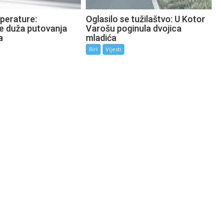
perature:
Oglasilo se tužilaštvo: U Kotor
te duža putovanja
Varošu poginula dvojica
a
mladića
BiH
Vijesti