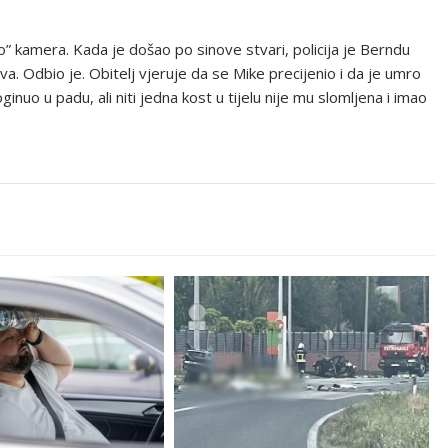
” kamera. Kada je došao po sinove stvari, policija je Berndu
ova. Odbio je. Obitelj vjeruje da se Mike precijenio i da je umro
inuo u padu, ali niti jedna kost u tijelu nije mu slomljena i imao