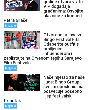
godine otvara vrata
VIP događaja
građanima: Osvojite
ulaznice za koncert
Petra Graše
Magazin
Otvorene prijave za
Bingo Festival Fits:
Odaberite outfit s
omiljenim
influencerom i
zablistajte na Crvenom tepihu Sarajevo
Film Festivala
Magazin
Naše mjesto za naše
ljude: Bingo Group
svojim uposlenicima
posvećuje posebno
lijep festivalski
trenutak
Magazin