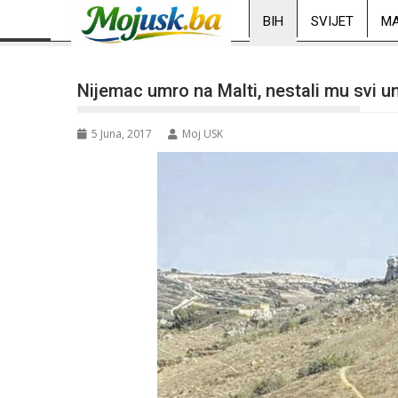
BIH
SVIJET
MA
Nijemac umro na Malti, nestali mu svi un
5 Juna, 2017
Moj USK