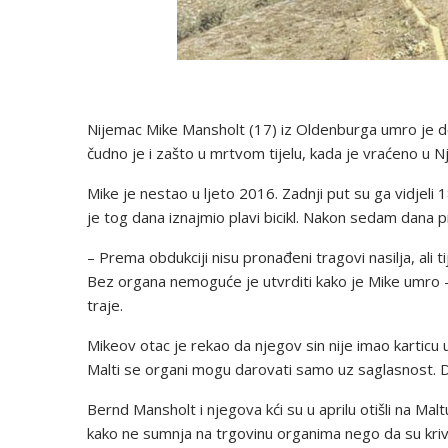
Nijemac Mike Mansholt (17) iz Oldenburga umro je dok
čudno je i zašto u mrtvom tijelu, kada je vraćeno u N
Mike je nestao u ljeto 2016. Zadnji put su ga vidjeli 18
je tog dana iznajmio plavi bicikl. Nakon sedam dana pro
– Prema obdukciji nisu pronađeni tragovi nasilja, ali 
Bez organa nemoguće je utvrditi kako je Mike umro – k
traje.
Mikeov otac je rekao da njegov sin nije imao karticu 
Malti se organi mogu darovati samo uz saglasnost. D
Bernd Mansholt i njegova kći su u aprilu otišli na Mal
kako ne sumnja na trgovinu organima nego da su krive