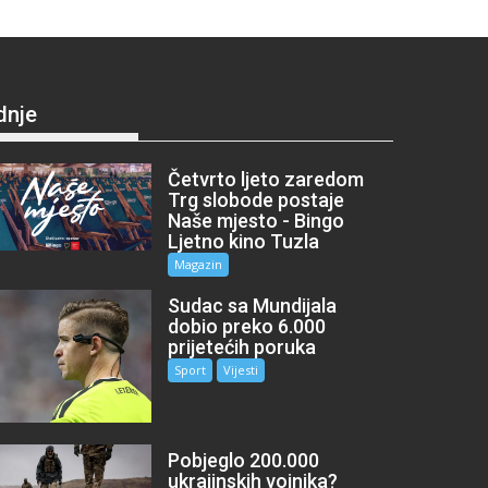
dnje
Četvrto ljeto zaredom
Trg slobode postaje
Naše mjesto - Bingo
Ljetno kino Tuzla
Magazin
Sudac sa Mundijala
dobio preko 6.000
prijetećih poruka
Sport
Vijesti
Pobjeglo 200.000
ukrajinskih vojnika?