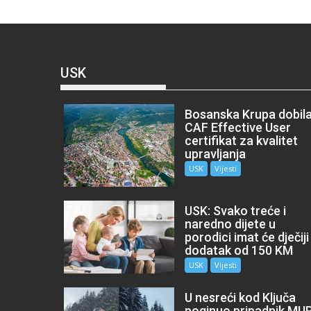
USK
Bosanska Krupa dobil
CAF Effective User
certifikat za kvalitet
upravljanja
USK
Vijesti
USK: Svako treće i
naredno dijete u
porodici imat će dječiji
dodatak od 150 KM
USK
Vijesti
U nesreći kod Ključa
poginuo pripadnik MU