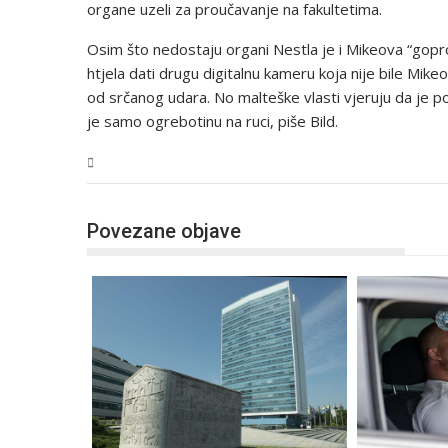
organe uzeli za proučavanje na fakultetima.
Osim što nedostaju organi Nestla je i Mikeova “gopro
htjela dati drugu digitalnu kameru koja nije bile Mike
od srčanog udara. No malteške vlasti vjeruju da je pog
je samo ogrebotinu na ruci, piše Bild.
BiH
Povezane objave