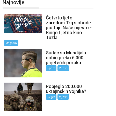
Najnovije
Četvrto ljeto
zaredom Trg slobode
postaje Naše mjesto -
Bingo Ljetno kino
Tuzla
Magazin
Sudac sa Mundijala
dobio preko 6.000
prijetećih poruka
Sport
Vijesti
Pobjeglo 200.000
ukrajinskih vojnika?
Svijet
Vijesti