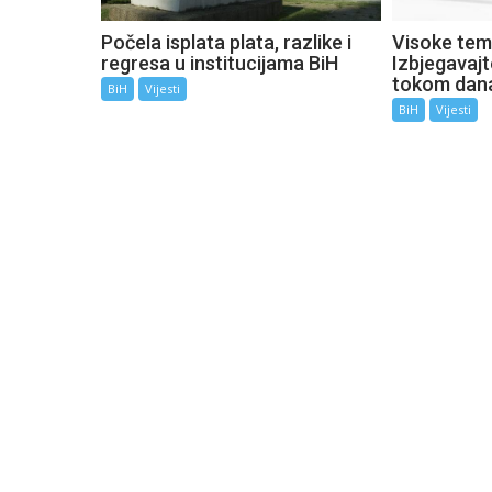
Počela isplata plata, razlike i
Visoke tem
regresa u institucijama BiH
Izbjegavaj
tokom dan
BiH
Vijesti
BiH
Vijesti