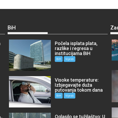
BiH
Za
a
Počela isplata plata,
razlike i regresa u
institucijama BiH
BiH
Vijesti
Visoke temperature:
Izbjegavajte duža
putovanja tokom dana
BiH
Vijesti
Oglasilo se tužilaštvo: U
P-