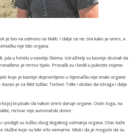
 je bio na odmoru na Malti. I dalje se ne zna kako je umro, a
jemačku nije bilo organa.
. jula u hotelu u naselju Sliema. Istražitelji su kasnije doznali da
nađeno je mrtvo tijelo. Pronašli su i bicikl u pukotini stijene.
tijelo koje je kasnije dopremljeno u Njemačku nije imalo organe.
azao je za Bild tužilac Torben Tölle i dodao da istraga i dalje
u kojoj bi pisalo da nakon smrti daruje organe. Osim toga, na
akle, mrtvac nije automatski donor.
tu i podigli su tužbu zbog ilegalnog uzimanja organa. Otac kaže
 službe koje su bile vrlo nemarne. Misli i da je moguće da su