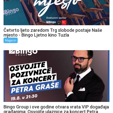
Četvrto ljeto zaredom Trg slobode postaje Naše
mjesto - Bingo Ljetno kino Tuzla
Magazin
Bingo Group i ove godine otvara vrata VIP događaja
građanima: Osvojite ulaznice za koncert Petra