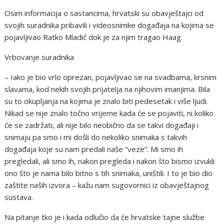
Osim informacija o sastancima, hrvatski su obavještajci od
svojih suradnika pribavili i videosnimke događaja na kojima se
pojavljivao Ratko Mladić dok je za njim tragao Haag.
Vrbovanje suradnika
– Iako je bio vrlo oprezan, pojavljivao se na svadbama, krsnim
slavama, kod nekih svojih prijatelja na njihovim imanjima. Bila
su to okupljanja na kojima je znalo biti pedesetak i više ljudi.
Nikad se nije znalo točno vrijeme kada će se pojaviti, ni koliko
će se zadržati, ali nije bilo neobično da se takvi događaji i
snimaju pa smo i mi došli do nekoliko snimaka s takvih
događaja koje su nam predali naše “veze”. Mi smo ih
pregledali, ali smo ih, nakon pregleda i nakon što bismo izvukli
ono što je nama bilo bitno s tih snimaka, uništili. I to je bio dio
zaštite naših izvora – kažu nam sugovornici iz obavještajnog
sustava.
Na pitanje tko je i kada odlučio da će hrvatske tajne službe