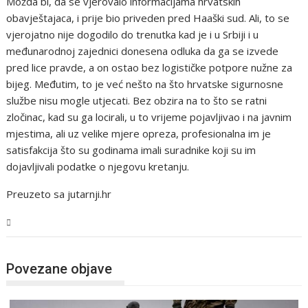
Možda bi, da se vjerovalo informacijama hrvatskih
obavještajaca, i prije bio priveden pred Haaški sud. Ali, to se
vjerojatno nije dogodilo do trenutka kad je i u Srbiji i u
međunarodnoj zajednici donesena odluka da ga se izvede
pred lice pravde, a on ostao bez logističke potpore nužne za
bijeg. Međutim, to je već nešto na što hrvatske sigurnosne
službe nisu mogle utjecati. Bez obzira na to što se ratni
zločinac, kad su ga locirali, u to vrijeme pojavljivao i na javnim
mjestima, ali uz velike mjere opreza, profesionalna im je
satisfakcija što su godinama imali suradnike koji su im
dojavljivali podatke o njegovu kretanju.
Preuzeto sa jutarnji.hr
Svijet
Povezane objave