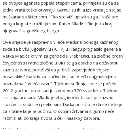
se dvojica agenata popela stepenicama, primijetili su da se
jedna vrata teško otvaraju. Gurnuli su ih, a iza vrata je stajao
muškarac sa šiltericom. “Tko ste vi?” upitali su ga. “Našli ste
onoga kog ste tražili. Ja sam Ratko Mladić!” Bio je to kraj
njegova 14-godišnjeg bijega.
Ove srijede je raspravno vijeće Međunarodnoga kaznenog
suda za bivšu Jugoslaviju (ICTY) u Haagu proglasilo generala
Ratka Mladića krivim za genocid u Srebrenici, za zločine protiv
čovječnosti i ratne zločine u BiH te ga osudilo na doživotnu
kaznu zatvora, poručivši da je bivši zapovjednik vojske
bosanskih Srba kriv za zločine koji su “među najgnusnijima
poznatima čovječanstvu”. Tijekom suđenja, koje je počelo
2012. godine, pred sud je izvedeno 370 svjedoka. Tijekom
izricanja presude Mladić je zbog incidenta koji je izazvao
izbačen iz sudnice i preko sina Darka poručio je da se ne kaje
za zločine koje je počinio. O svojim žrtvama sigurno neće
razmišljati do kraja života u ćeliji haaškog zatvora.