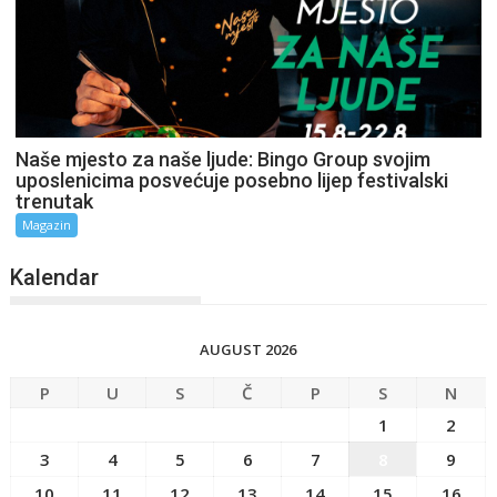
Naše mjesto za naše ljude: Bingo Group svojim
uposlenicima posvećuje posebno lijep festivalski
trenutak
Magazin
Kalendar
AUGUST 2026
P
U
S
Č
P
S
N
1
2
3
4
5
6
7
8
9
10
11
12
13
14
15
16