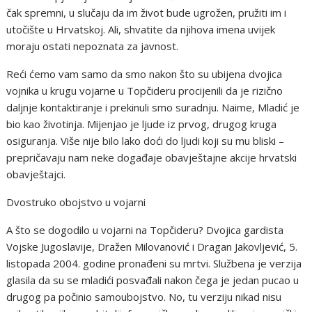
čak spremni, u slučaju da im život bude ugrožen, pružiti im i
utočište u Hrvatskoj. Ali, shvatite da njihova imena uvijek
moraju ostati nepoznata za javnost.
Reći ćemo vam samo da smo nakon što su ubijena dvojica
vojnika u krugu vojarne u Topčideru procijenili da je rizično
daljnje kontaktiranje i prekinuli smo suradnju. Naime, Mladić je
bio kao životinja. Mijenjao je ljude iz prvog, drugog kruga
osiguranja. Više nije bilo lako doći do ljudi koji su mu bliski –
prepričavaju nam neke događaje obavještajne akcije hrvatski
obavještajci.
Dvostruko obojstvo u vojarni
A što se dogodilo u vojarni na Topčideru? Dvojica gardista
Vojske Jugoslavije, Dražen Milovanović i Dragan Jakovljević, 5.
listopada 2004. godine pronađeni su mrtvi. Službena je verzija
glasila da su se mladići posvađali nakon čega je jedan pucao u
drugog pa počinio samoubojstvo. No, tu verziju nikad nisu