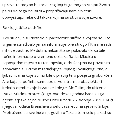
upravo to mogao biti prvi trag koji bi ga mogao stajati života
pa su od toga odustali – prepričavaju nam hrvatski
obavještajci neke od taktika kojima su štitili svoje izvore.
Bez logističke podrške
Tko su oni, nisu doznale ni partnerske službe s kojima se u to
vrijeme surađivalo jer su informacije bile strogo filtrirane radi
njihove zaštite. Međutim, nakon što se pokazalo da su bile
točne informacije o vremenu dolaska Ratka Mladića u
zapovjedno mjesto u Han Pijesku, o druženjima na privatnim
zabavama s ljudima iz tadašnjega vojnog i političkog vrha, o
ljubavnicama koje su mu bile u pratnji te o posjetu grobu kćeri
Ane koja je počinila samoubojstvo, strani su obavještajci
itekako cijenili svoje hrvatske kolege. Međutim, do uhićenja
Ratka Mladića proteći će gotovo deset godina kada su ga
agenti srpske tajne službe uhitili u zoru 26. svibnja 2011. u kući
njegova rođaka Branislava u selu Lazarevu na sjeveru Srbije.
Pretražene su sve kuće njegovih rođaka u tom selu pa kad su