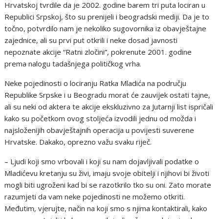
Hrvatskoj tvrdile da je 2002. godine barem tri puta lociran u
Republici Srpskoj, što su prenijeli i beogradski mediji. Da je to
točno, potvrdilo nam je nekoliko sugovornika iz obavještajne
zajednice, ali su prvi put otkrili i neke dosad javnosti
nepoznate akcije “Ratni zločini”, pokrenute 2001. godine
prema nalogu tadašnjega političkog vrha.
Neke pojedinosti o lociranju Ratka Mladića na području
Republike Srpske i u Beogradu morat će zauvijek ostati tajne,
ali su neki od aktera te akcije ekskluzivno za Jutarnji list ispričali
kako su početkom ovog stoljeća izvodili jednu od možda i
najsloženijih obavještajnih operacija u povijesti suverene
Hrvatske. Dakako, oprezno važu svaku riječ.
– Ljudi koji smo vrbovali i koji su nam dojavljivali podatke o
Mladićevu kretanju su živi, imaju svoje obitelji i njihovi bi životi
mogli biti ugroženi kad bi se razotkrilo tko su oni. Zato morate
razumjeti da vam neke pojedinosti ne možemo otkriti.
Međutim, vjerujte, način na koji smo s njima kontaktirali, kako