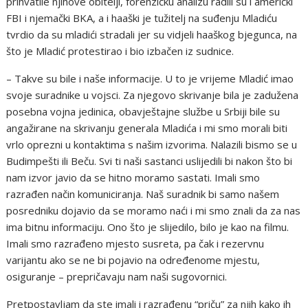
prihvatile njihove obitelji, forenzičku analizu radili su i američki
FBI i njemački BKA, a i haaški je tužitelj na suđenju Mladiću
tvrdio da su mladići stradali jer su vidjeli haaškog bjegunca, na
što je Mladić protestirao i bio izbačen iz sudnice.
– Takve su bile i naše informacije. U to je vrijeme Mladić imao
svoje suradnike u vojsci. Za njegovo skrivanje bila je zadužena
posebna vojna jedinica, obavještajne službe u Srbiji bile su
angažirane na skrivanju generala Mladića i mi smo morali biti
vrlo oprezni u kontaktima s našim izvorima. Nalazili bismo se u
Budimpešti ili Beču. Svi ti naši sastanci uslijedili bi nakon što bi
nam izvor javio da se hitno moramo sastati. Imali smo
razrađen način komuniciranja. Naš suradnik bi samo našem
posredniku dojavio da se moramo naći i mi smo znali da za nas
ima bitnu informaciju. Ono što je slijedilo, bilo je kao na filmu.
Imali smo razrađeno mjesto susreta, pa čak i rezervnu
varijantu ako se ne bi pojavio na određenome mjestu,
osiguranje – prepričavaju nam naši sugovornici.
Pretpostavljam da ste imali i razrađenu “priču” za njih kako ih