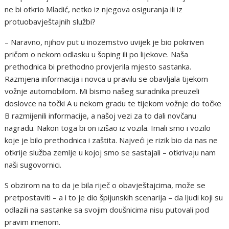
ne bi otkrio Mladić, netko iz njegova osiguranja ili iz
protuobavještajnih službi?
– Naravno, njihov put u inozemstvo uvijek je bio pokriven
pričom o nekom odlasku u šoping ili po lijekove. Naša
prethodnica bi prethodno provjerila mjesto sastanka.
Razmjena informacija i novca u pravilu se obavljala tijekom
vožnje automobilom. Mi bismo našeg suradnika preuzeli
doslovce na točki A u nekom gradu te tijekom vožnje do točke
B razmijenili informacije, a našoj vezi za to dali novčanu
nagradu. Nakon toga bi on izišao iz vozila. Imali smo i vozilo
koje je bilo prethodnica i zaštita. Najveći je rizik bio da nas ne
otkrije služba zemlje u kojoj smo se sastajali – otkrivaju nam
naši sugovornici.
S obzirom na to da je bila riječ o obavještajcima, može se
pretpostaviti – a i to je dio špijunskih scenarija – da ljudi koji su
odlazili na sastanke sa svojim doušnicima nisu putovali pod
pravim imenom.