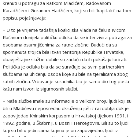
krenuti u potragu za Ratkom Mladićem, Radovanom
Karadžićem i Goranom Hadžićem, koji su bili “kapitalci” na tom
popisu, pojašnjavaju:
– U to je vrijeme tadašnja koalicijska Vlada na čelu s Ivicom
Račanom donijela političku odluku da se intenzivira potraga za
osobama osumnjičenima za ratne zločine. Budući da su
spomenuta trojica bila izvan teritorija Republike Hrvatske,
obavještajne službe dobile su zadaću da ih pokušaju locirati.
Politička je odluka bila da se surađuje sa svim partnerskim
službama na uhićenju osoba koje su bile na tjeralicama zbog
ratnih zločina. Vrbovanje suradnika bio je samo dio tog posla –
kažu nam izvori iz sigurnosnih službi.
– Naše službe imale su informacije o velikom broju ljudi koji su
bili u Mladićevu neposrednu okruženju još iz razdoblja dok je
zapovijedao Kninskim korpusom u Hrvatskoj tijekom 1991. i
1992. godine, u Škabrnji, u Bosni i Hercegovini. Bili su to ljudi
koji su bili u jedinicama kojima je on zapovijedao, ljudi iz