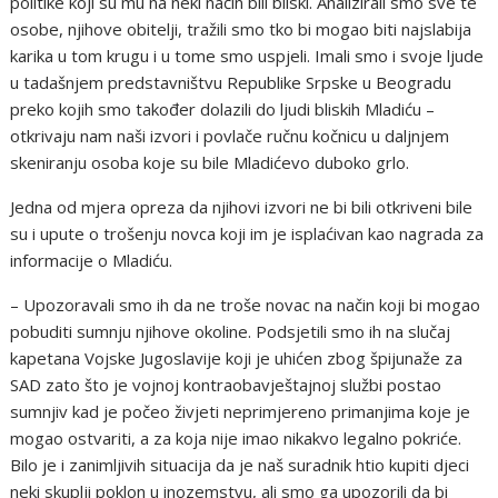
politike koji su mu na neki način bili bliski. Analizirali smo sve te
osobe, njihove obitelji, tražili smo tko bi mogao biti najslabija
karika u tom krugu i u tome smo uspjeli. Imali smo i svoje ljude
u tadašnjem predstavništvu Republike Srpske u Beogradu
preko kojih smo također dolazili do ljudi bliskih Mladiću –
otkrivaju nam naši izvori i povlače ručnu kočnicu u daljnjem
skeniranju osoba koje su bile Mladićevo duboko grlo.
Jedna od mjera opreza da njihovi izvori ne bi bili otkriveni bile
su i upute o trošenju novca koji im je isplaćivan kao nagrada za
informacije o Mladiću.
– Upozoravali smo ih da ne troše novac na način koji bi mogao
pobuditi sumnju njihove okoline. Podsjetili smo ih na slučaj
kapetana Vojske Jugoslavije koji je uhićen zbog špijunaže za
SAD zato što je vojnoj kontraobavještajnoj službi postao
sumnjiv kad je počeo živjeti neprimjereno primanjima koje je
mogao ostvariti, a za koja nije imao nikakvo legalno pokriće.
Bilo je i zanimljivih situacija da je naš suradnik htio kupiti djeci
neki skuplji poklon u inozemstvu, ali smo ga upozorili da bi