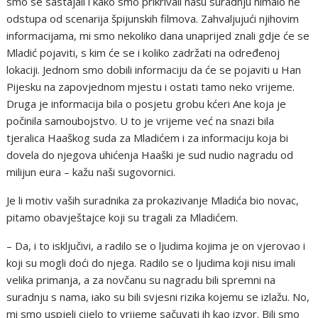
smo se sastajali i kako smo prikrivali našu suradnju nimalo ne
odstupa od scenarija špijunskih filmova. Zahvaljujući njihovim
informacijama, mi smo nekoliko dana unaprijed znali gdje će se
Mladić pojaviti, s kim će se i koliko zadržati na određenoj
lokaciji. Jednom smo dobili informaciju da će se pojaviti u Han
Pijesku na zapovjednom mjestu i ostati tamo neko vrijeme.
Druga je informacija bila o posjetu grobu kćeri Ane koja je
počinila samoubojstvo. U to je vrijeme već na snazi bila
tjeralica Haaškog suda za Mladićem i za informaciju koja bi
dovela do njegova uhićenja Haaški je sud nudio nagradu od
milijun eura – kažu naši sugovornici.
Je li motiv vaših suradnika za prokazivanje Mladića bio novac,
pitamo obavještajce koji su tragali za Mladićem.
– Da, i to isključivi, a radilo se o ljudima kojima je on vjerovao i
koji su mogli doći do njega. Radilo se o ljudima koji nisu imali
velika primanja, a za novčanu su nagradu bili spremni na
suradnju s nama, iako su bili svjesni rizika kojemu se izlažu. No,
mi smo uspjeli cijelo to vrijeme sačuvati ih kao izvor. Bili smo