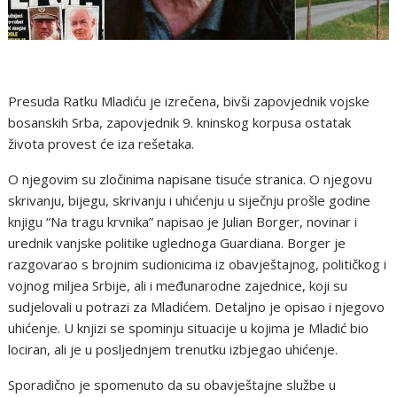
Presuda Ratku Mladiću je izrečena, bivši zapovjednik vojske
bosanskih Srba, zapovjednik 9. kninskog korpusa ostatak
života provest će iza rešetaka.
O njegovim su zločinima napisane tisuće stranica. O njegovu
skrivanju, bijegu, skrivanju i uhićenju u siječnju prošle godine
knjigu “Na tragu krvnika” napisao je Julian Borger, novinar i
urednik vanjske politike uglednoga Guardiana. Borger je
razgovarao s brojnim sudionicima iz obavještajnog, političkog i
vojnog miljea Srbije, ali i međunarodne zajednice, koji su
sudjelovali u potrazi za Mladićem. Detaljno je opisao i njegovo
uhićenje. U knjizi se spominju situacije u kojima je Mladić bio
lociran, ali je u posljednjem trenutku izbjegao uhićenje.
Sporadično je spomenuto da su obavještajne službe u