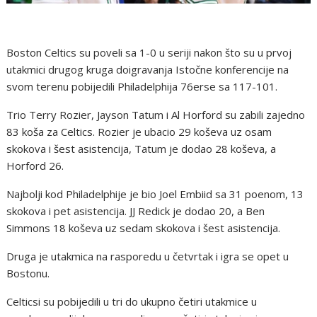
Boston Celtics su poveli sa 1-0 u seriji nakon što su u prvoj
utakmici drugog kruga doigravanja Istočne konferencije na
svom terenu pobijedili Philadelphija 76erse sa 117-101.
Trio Terry Rozier, Jayson Tatum i Al Horford su zabili zajedno
83 koša za Celtics. Rozier je ubacio 29 koševa uz osam
skokova i šest asistencija, Tatum je dodao 28 koševa, a
Horford 26.
Najbolji kod Philadelphije je bio Joel Embiid sa 31 poenom, 13
skokova i pet asistencija. JJ Redick je dodao 20, a Ben
Simmons 18 koševa uz sedam skokova i šest asistencija.
Druga je utakmica na rasporedu u četvrtak i igra se opet u
Bostonu.
Celticsi su pobijedili u tri do ukupno četiri utakmice u