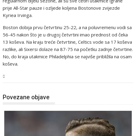
regularnom dijelu sezone, ali su sve četiri utakmice igrane
prije All-Star pauze i ozljede koljena Bostonove zvijezde
Kyriea Irvinga.
Boston dobija prvu četvrtinu 25-22, a na poluvremenu vodi sa
56-45 nakon što je u drugoj četvrtini imao prednost od čeka
13 koševa. Na kraju treće četvrtine, Celtics vode sa 17 koševa
razlike, ali Sixersi dolaze na 87-75 na početku zadnje četvrtine.
No, do kraja utakmice Philadelphia se najviše približila na osam
koševa.
Sport
Povezane objave