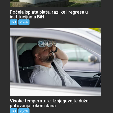
Počela isplata plata, razlike i regresa u
institucijama BiH
BiH
Vijesti
Visoke temperature: Izbjegavajte duža
putovanja tokom dana
BiH
Vijesti