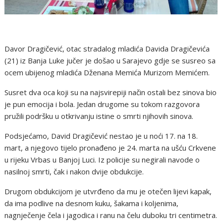
Davor Dragičević, otac stradalog mladića Davida Dragičevića
(21) iz Banja Luke jučer je došao u Sarajevo gdje se susreo sa
ocem ubijenog mladića Dženana Memića Murizom Memićem.
Susret dva oca koji su na najsvirepiji način ostali bez sinova bio
je pun emocija i bola. Jedan drugome su tokom razgovora
pružili podršku u otkrivanju istine o smrti njihovih sinova.
Podsjećamo, David Dragičević nestao je u noći 17. na 18.
mart, a njegovo tijelo pronađeno je 24. marta na ušću Crkvene
u rijeku Vrbas u Banjoj Luci. Iz policije su negirali navode o
nasilnoj smrti, čak i nakon dvije obdukcije.
Drugom obdukcijom je utvrđeno da mu je otečen lijevi kapak,
da ima podlive na desnom kuku, šakama i koljenima,
nagnječenje čela i jagodica i ranu na čelu duboku tri centimetra.