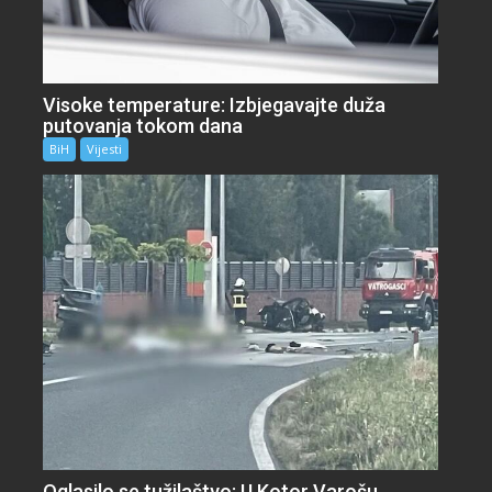
Visoke temperature: Izbjegavajte duža
putovanja tokom dana
BiH
Vijesti
Oglasilo se tužilaštvo: U Kotor Varošu