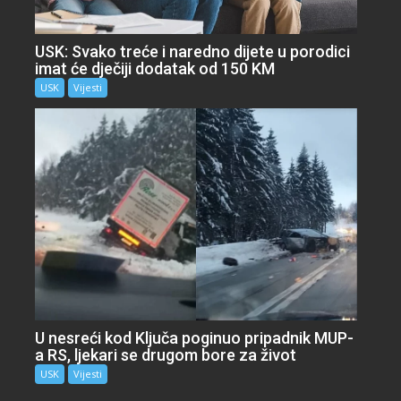
USK: Svako treće i naredno dijete u porodici
imat će dječiji dodatak od 150 KM
USK
Vijesti
U nesreći kod Ključa poginuo pripadnik MUP-
a RS, ljekari se drugom bore za život
USK
Vijesti