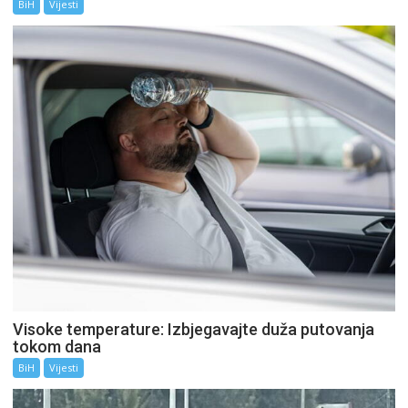
BiH
Vijesti
Visoke temperature: Izbjegavajte duža putovanja
tokom dana
BiH
Vijesti