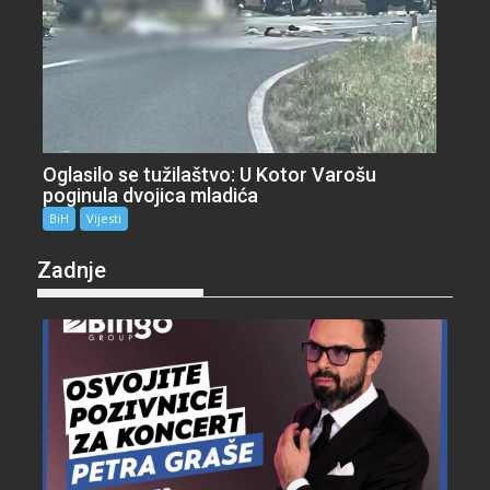
Oglasilo se tužilaštvo: U Kotor Varošu
poginula dvojica mladića
BiH
Vijesti
Zadnje