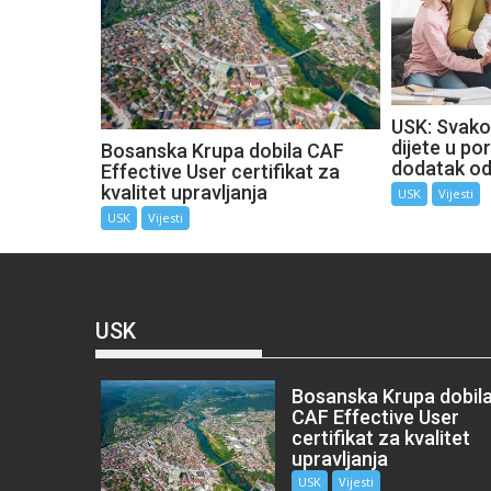
USK: Svako
dijete u por
Bosanska Krupa dobila CAF
dodatak o
Effective User certifikat za
kvalitet upravljanja
USK
Vijesti
USK
Vijesti
USK
Bosanska Krupa dobil
CAF Effective User
certifikat za kvalitet
upravljanja
USK
Vijesti