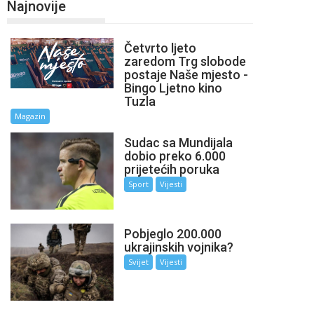
Najnovije
Četvrto ljeto
zaredom Trg slobode
postaje Naše mjesto -
Bingo Ljetno kino
Tuzla
Magazin
Sudac sa Mundijala
dobio preko 6.000
prijetećih poruka
Sport
Vijesti
Pobjeglo 200.000
ukrajinskih vojnika?
Svijet
Vijesti