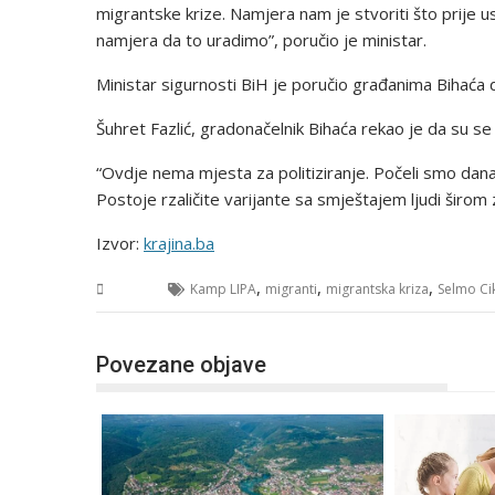
migrantske krize. Namjera nam je stvoriti što prije u
namjera da to uradimo”, poručio je ministar.
Ministar sigurnosti BiH je poručio građanima Bihaća da
Šuhret Fazlić, gradonačelnik Bihaća rekao je da su s
“Ovdje nema mjesta za politiziranje. Počeli smo danas 
Postoje rzaličite varijante sa smještajem ljudi širom 
Izvor:
krajina.ba
,
,
,
USK
Kamp LIPA
migranti
migrantska kriza
Selmo Ci
Povezane objave