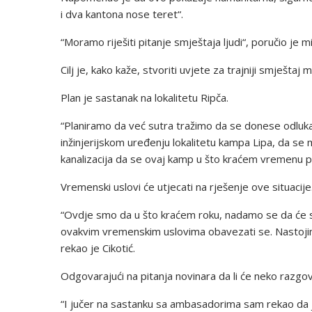
i dva kantona nose teret“.
“Moramo riješiti pitanje smještaja ljudi“, poručio je mi
Cilj je, kako kaže, stvoriti uvjete za trajniji smještaj 
Plan je sastanak na lokalitetu Ripča.
“Planiramo da već sutra tražimo da se donese odluk
inžinjerijskom uređenju lokalitetu kampa Lipa, da se 
kanalizacija da se ovaj kamp u što kraćem vremenu pr
Vremenski uslovi će utjecati na rješenje ove situacije
“Ovdje smo da u što kraćem roku, nadamo se da će se
ovakvim vremenskim uslovima obavezati se. Nastoji
rekao je Cikotić.
Odgovarajući na pitanja novinara da li će neko razgov
“I jučer na sastanku sa ambasadorima sam rekao da 