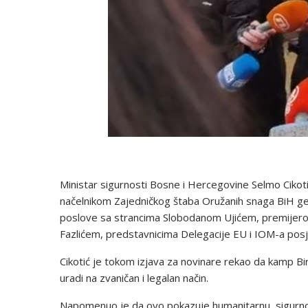
Ministar sigurnosti Bosne i Hercegovine Selmo Ciko
načelnikom Zajedničkog štaba Oružanih snaga BiH 
poslove sa strancima Slobodanom Ujićem, premije
Fazlićem, predstavnicima Delegacije EU i IOM-a posj
Cikotić je tokom izjava za novinare rekao da kamp Bira
uradi na zvaničan i legalan način.
Napomenuo je da ovo pokazuje humanitarnu, sigurnosnu