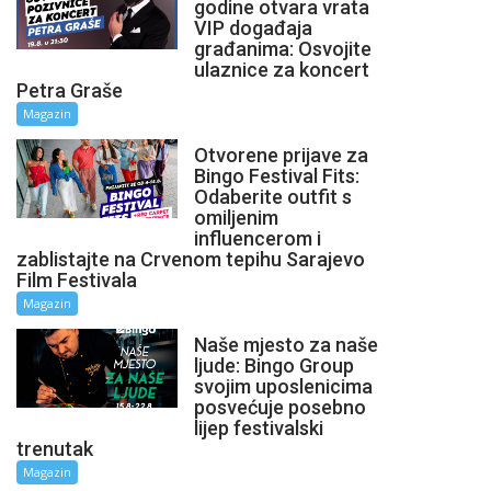
godine otvara vrata
VIP događaja
građanima: Osvojite
ulaznice za koncert
Petra Graše
Magazin
Otvorene prijave za
Bingo Festival Fits:
Odaberite outfit s
omiljenim
influencerom i
zablistajte na Crvenom tepihu Sarajevo
Film Festivala
Magazin
Naše mjesto za naše
ljude: Bingo Group
svojim uposlenicima
posvećuje posebno
lijep festivalski
trenutak
Magazin