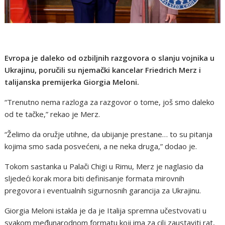
Evropa je daleko od ozbiljnih razgovora o slanju vojnika u
Ukrajinu, poručili su njemački kancelar Friedrich Merz i
talijanska premijerka Giorgia Meloni.
“Trenutno nema razloga za razgovor o tome, još smo daleko
od te tačke,” rekao je Merz.
“Želimo da oružje utihne, da ubijanje prestane… to su pitanja
kojima smo sada posvećeni, a ne neka druga,” dodao je.
Tokom sastanka u Palači Chigi u Rimu, Merz je naglasio da
sljedeći korak mora biti definisanje formata mirovnih
pregovora i eventualnih sigurnosnih garancija za Ukrajinu.
Giorgia Meloni istakla je da je Italija spremna učestvovati u
svakom međunarodnom formatu koji ima za cilj zaustaviti rat,