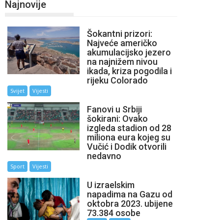
Najnovije
Šokantni prizori:
Najveće američko
akumulacijsko jezero
na najnižem nivou
ikada, kriza pogodila i
rijeku Colorado
Svijet
Vijesti
Fanovi u Srbiji
šokirani: Ovako
izgleda stadion od 28
miliona eura kojeg su
Vučić i Dodik otvorili
nedavno
Sport
Vijesti
U izraelskim
napadima na Gazu od
oktobra 2023. ubijene
73.384 osobe