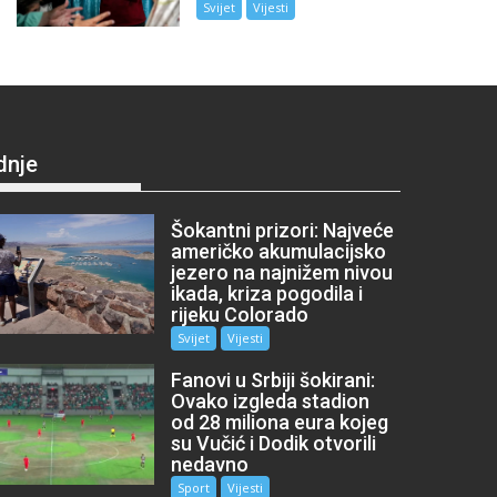
Svijet
Vijesti
dnje
Šokantni prizori: Najveće
američko akumulacijsko
jezero na najnižem nivou
ikada, kriza pogodila i
rijeku Colorado
Svijet
Vijesti
Fanovi u Srbiji šokirani:
Ovako izgleda stadion
od 28 miliona eura kojeg
su Vučić i Dodik otvorili
nedavno
Sport
Vijesti