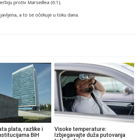
rbiju protiv Marseillea (6:1).
avljena, a to se očekuje u toku dana.
ta plata, razlike i
Visoke temperature:
nstitucijama BiH
Izbjegavajte duža putovanja