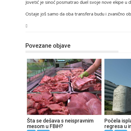
Jovetić je sinoć posmatrao duel svoje nove ekipe u de
Ostaje još samo da oba transfera budu i zvanično obj
BiH
Povezane objave
Šta se dešava s neispravnim
Počela ispla
mesom u FBiH?
regresa u i