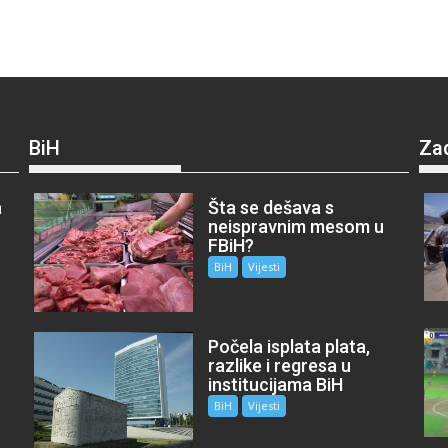
BiH
Za
a
Šta se dešava s
neispravnim mesom u
FBiH?
BiH
Vijesti
Počela isplata plata,
razlike i regresa u
institucijama BiH
BiH
Vijesti