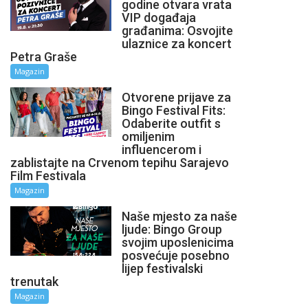
godine otvara vrata
VIP događaja
građanima: Osvojite
ulaznice za koncert
Petra Graše
Magazin
Otvorene prijave za
Bingo Festival Fits:
Odaberite outfit s
omiljenim
influencerom i
zablistajte na Crvenom tepihu Sarajevo
Film Festivala
Magazin
Naše mjesto za naše
ljude: Bingo Group
svojim uposlenicima
posvećuje posebno
lijep festivalski
trenutak
Magazin