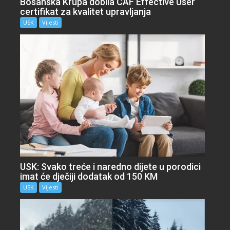
Bosanska Krupa dobila CAF Effective User
certifikat za kvalitet upravljanja
USK
Vijesti
USK: Svako treće i naredno dijete u porodici
imat će dječiji dodatak od 150 KM
USK
Vijesti