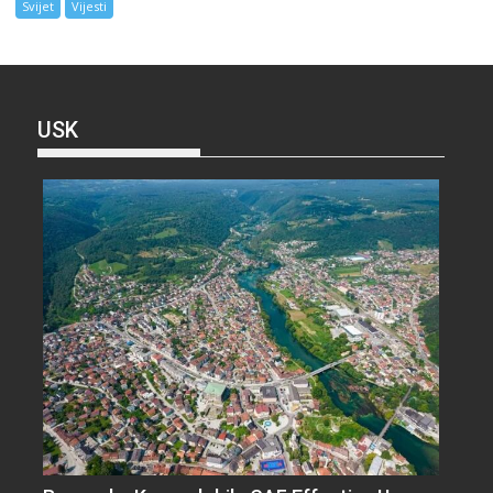
Svijet
Vijesti
USK