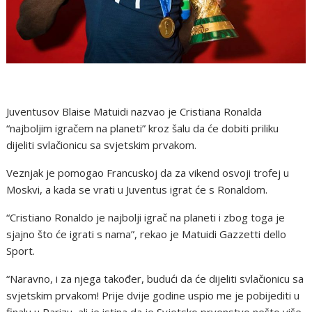
Juventusov Blaise Matuidi nazvao je Cristiana Ronalda
“najboljim igračem na planeti” kroz šalu da će dobiti priliku
dijeliti svlačionicu sa svjetskim prvakom.
Veznjak je pomogao Francuskoj da za vikend osvoji trofej u
Moskvi, a kada se vrati u Juventus igrat će s Ronaldom.
“Cristiano Ronaldo je najbolji igrač na planeti i zbog toga je
sjajno što će igrati s nama”, rekao je Matuidi Gazzetti dello
Sport.
“Naravno, i za njega također, budući da će dijeliti svlačionicu sa
svjetskim prvakom! Prije dvije godine uspio me je pobijediti u
finalu u Parizu, ali je istina da je Svjetsko prvenstvo nešto više