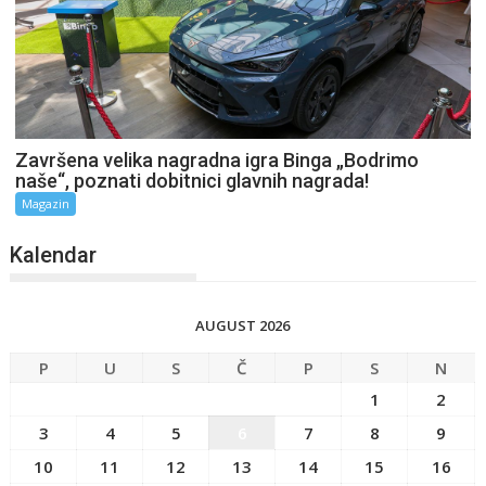
Završena velika nagradna igra Binga „Bodrimo
naše“, poznati dobitnici glavnih nagrada!
Magazin
Kalendar
AUGUST 2026
P
U
S
Č
P
S
N
1
2
3
4
5
6
7
8
9
10
11
12
13
14
15
16