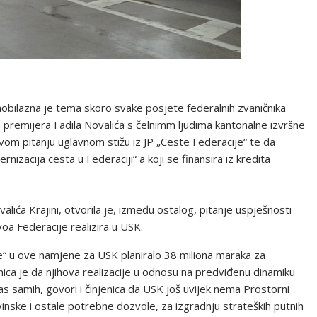
zaobilazna je tema skoro svake posjete federalnih zvaničnika
premijera Fadila Novalića s čelnimm ljudima kantonalne izvršne
vom pitanju uglavnom stižu iz JP „Ceste Federacije“ te da
nizacija cesta u Federaciji“ a koji se finansira iz kredita
.
ića Krajini, otvorila je, između ostalog, pitanje uspješnosti
voa Federacije realizira u USK.
“ u ove namjene za USK planiralo 38 miliona maraka za
nica je da njihova realizacije u odnosu na predviđenu dinamiku
nas samih, govori i činjenica da USK još uvijek nema Prostorni
inske i ostale potrebne dozvole, za izgradnju strateških putnih