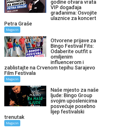
godine otvara vrata
VIP događaja
građanima: Osvojite
ulaznice za koncert
Petra Graše
Magazin
Otvorene prijave za
Bingo Festival Fits:
Odaberite outfit s
omiljenim
influencerom i
zablistajte na Crvenom tepihu Sarajevo
Film Festivala
Magazin
Naše mjesto za naše
ljude: Bingo Group
svojim uposlenicima
posvećuje posebno
lijep festivalski
trenutak
Magazin