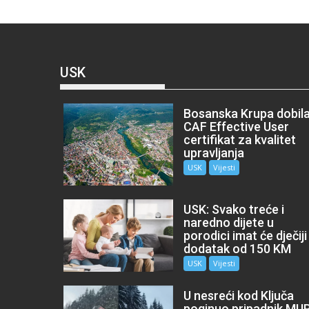
USK
Bosanska Krupa dobil
CAF Effective User
certifikat za kvalitet
upravljanja
USK
Vijesti
USK: Svako treće i
naredno dijete u
porodici imat će dječiji
dodatak od 150 KM
USK
Vijesti
U nesreći kod Ključa
poginuo pripadnik MU