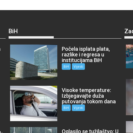
BiH
Za
a
Počela isplata plata,
razlike i regresa u
institucijama BiH
BiH
Vijesti
Visoke temperature:
Izbjegavajte duža
putovanja tokom dana
BiH
Vijesti
Oglasilo se tužilaštvo: U
P-