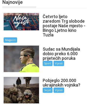
Najnovije
Četvrto ljeto
zaredom Trg slobode
postaje Naše mjesto -
Bingo Ljetno kino
Tuzla
Magazin
Sudac sa Mundijala
dobio preko 6.000
prijetećih poruka
Sport
Vijesti
Pobjeglo 200.000
ukrajinskih vojnika?
Svijet
Vijesti