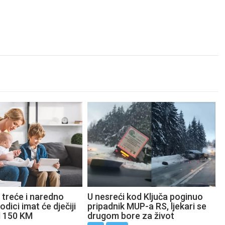
 treće i naredno
U nesreći kod Ključa poginuo
odici imat će dječiji
pripadnik MUP-a RS, ljekari se
d 150 KM
drugom bore za život