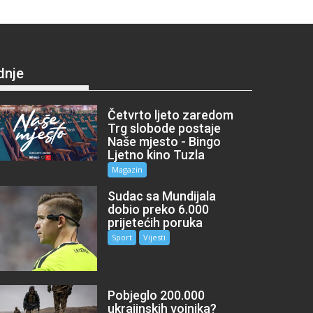
dnje
Četvrto ljeto zaredom
Trg slobode postaje
Naše mjesto - Bingo
Ljetno kino Tuzla
Magazin
Sudac sa Mundijala
dobio preko 6.000
prijetećih poruka
Sport
Vijesti
Pobjeglo 200.000
ukrajinskih vojnika?