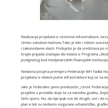
Realizacija projekata iz cestovne infrastrukture, ne
Unsko-sanskom kantonu.Tako je bilo i tokom susreta 
i zakonodavne vlasti. Podsjetio je da sredstava po o
Krajini pripada značajan dio kolača iz Programa „Moder
podignutog kod medjunarodnih financijskih institucija
Nedavna posjeta premijera Federacije BiH Fadila Noval
projekata iz oblasti putne infrastrukture koji se sa ni
Iako je Federalno javno preduzeće „Ceste Federacije
projekte u protekle dvije te za narednu godinu, činje
teče sporo. No, da nije ipak sve do drugih, već i do 
plan a tek su nedavno osigurane urbanističke, građev