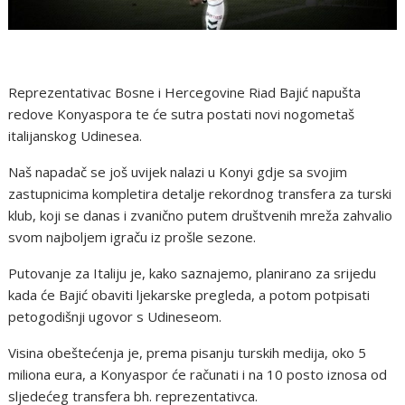
Reprezentativac Bosne i Hercegovine Riad Bajić napušta
redove Konyaspora te će sutra postati novi nogometaš
italijanskog Udinesea.
Naš napadač se još uvijek nalazi u Konyi gdje sa svojim
zastupnicima kompletira detalje rekordnog transfera za turski
klub, koji se danas i zvanično putem društvenih mreža zahvalio
svom najboljem igraču iz prošle sezone.
Putovanje za Italiju je, kako saznajemo, planirano za srijedu
kada će Bajić obaviti ljekarske pregleda, a potom potpisati
petogodišnji ugovor s Udineseom.
Visina obeštećenja je, prema pisanju turskih medija, oko 5
miliona eura, a Konyaspor će računati i na 10 posto iznosa od
sljedećeg transfera bh. reprezentativca.