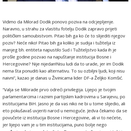
Vidimo da Milorad Dodik ponovo poziva na odcjepljenje.
Naravno, u strahu za vlastitu fotelju Dodik zapravo prijeti
političkim samoubistvom. Pitao bih ga ko će to slijediti njegov
poziv? Neće niko! Pitao bih ga koliko je sudija i tužitelja iz
manjeg bh. entiteta napustilo Sud i Tužiteljstvo kada ih je
prošle godine pozvao na napuštanje institucija Bosne i
Hercegovine? Nije nijedan!Nisu ludi da to urade, jer im Dodik
nema šta ponuditi kao alternativu. To su ozbiljni ljudi, koji nisu
naivni”, kazao je danas u Živinicama lider DF-a Željko Komšić.
“Valja se Milorade prvo odreći privilegija. Lijepo je tvojim
parlamentarcima i raznim partijskim kadrovima u Sarajevu, po
institucijama BiH. Jasno je da vas niko ne bi u tome slijedio, ali
eto pokušavaš uvjeriti narod u nemoguće. Jedva čekamo da se
povučete iz institucija Bosne i Hercegovine, ali vi to nećete,
jer lijepo vam je u tim institucijama, puno bolje nego