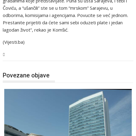
građanima koje predstavljate. Puna su usta Sarajeva, i tebi i
Čoviću, a “ušančili” ste se u tom “mrskom” Sarajevu, u
odborima, komisijama i agencijama. Povucite se već jednom.
Prestanite prijetiti da ćete sami sebi oduzeti plate i jedan
lagodan život”, rekao je Komšić.
(Vijesti.ba)
BiH
Povezane objave