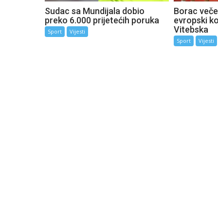
Sudac sa Mundijala dobio
Borac večer
preko 6.000 prijetećih poruka
evropski k
Vitebska
Sport
Vijesti
Sport
Vijesti