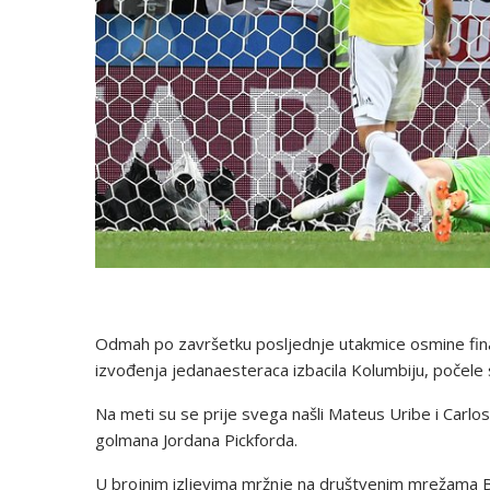
Odmah po završetku posljednje utakmice osmine fin
izvođenja jedanaesteraca izbacila Kolumbiju, počele s
Na meti su se prije svega našli Mateus Uribe i Carlos 
golmana Jordana Pickforda.
U brojnim izljevima mržnje na društvenim mrežama Bac