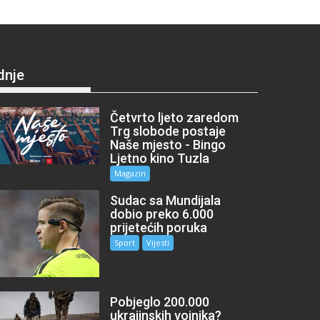
dnje
Četvrto ljeto zaredom
Trg slobode postaje
Naše mjesto - Bingo
Ljetno kino Tuzla
Magazin
Sudac sa Mundijala
dobio preko 6.000
prijetećih poruka
Sport
Vijesti
Pobjeglo 200.000
ukrajinskih vojnika?