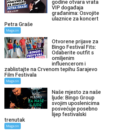
godine otvara vrata
VIP događaja
građanima: Osvojite
ulaznice za koncert
Petra Graše
Magazin
Otvorene prijave za
Bingo Festival Fits:
Odaberite outfit s
omiljenim
influencerom i
zablistajte na Crvenom tepihu Sarajevo
Film Festivala
Magazin
Naše mjesto za naše
ljude: Bingo Group
svojim uposlenicima
posvećuje posebno
lijep festivalski
trenutak
Magazin