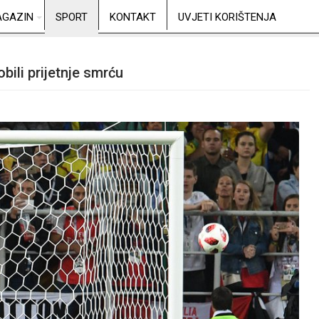
GAZIN
SPORT
KONTAKT
UVJETI KORIŠTENJA
bili prijetnje smrću