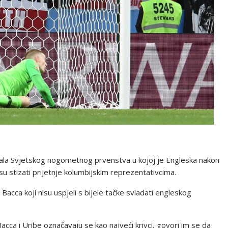
ala Svjetskog nogometnog prvenstva u kojoj je Engleska nakon
u stizati prijetnje kolumbijskim reprezentativcima.
Bacca koji nisu uspjeli s bijele tačke svladati engleskog
ca i Uribe označavaju se kao najveći krivci, govori im se da