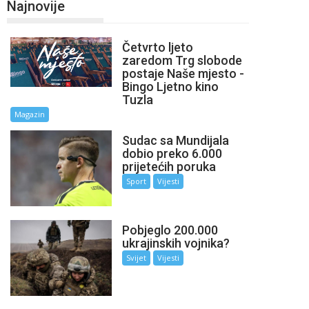
Najnovije
Četvrto ljeto
zaredom Trg slobode
postaje Naše mjesto -
Bingo Ljetno kino
Tuzla
Magazin
Sudac sa Mundijala
dobio preko 6.000
prijetećih poruka
Sport
Vijesti
Pobjeglo 200.000
ukrajinskih vojnika?
Svijet
Vijesti