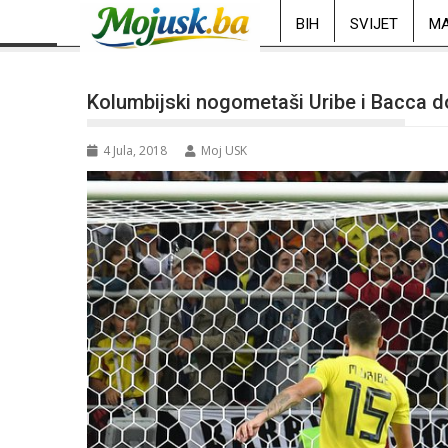
BIH
SVIJET
MA
Kolumbijski nogometaši Uribe i Bacca do
4 Jula, 2018
Moj USK