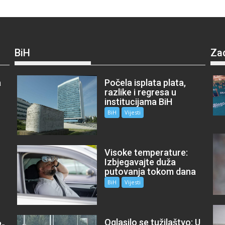
BiH
Za
a
Počela isplata plata,
razlike i regresa u
institucijama BiH
BiH
Vijesti
Visoke temperature:
Izbjegavajte duža
putovanja tokom dana
BiH
Vijesti
Oglasilo se tužilaštvo: U
P-