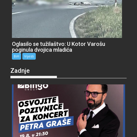
Oglasilo se tužilaštvo: U Kotor Varošu
poginula dvojica mladića
BiH
Vijesti
Zadnje