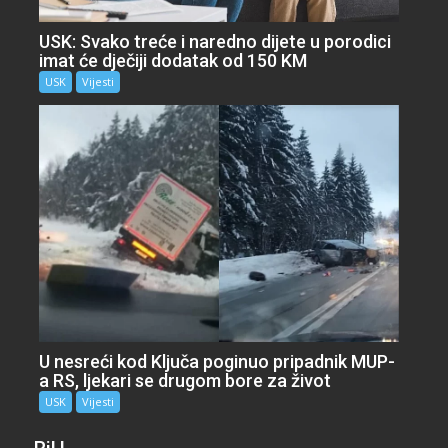
USK: Svako treće i naredno dijete u porodici
imat će dječiji dodatak od 150 KM
USK
Vijesti
U nesreći kod Ključa poginuo pripadnik MUP-
a RS, ljekari se drugom bore za život
USK
Vijesti