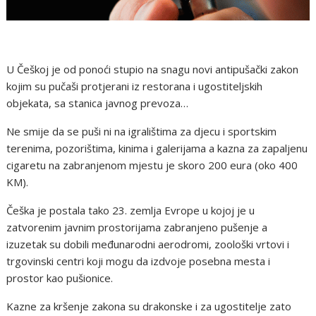
U Češkoj je od ponoći stupio na snagu novi antipušački zakon
kojim su pučaši protjerani iz restorana i ugostiteljskih
objekata, sa stanica javnog prevoza…
Ne smije da se puši ni na igralištima za djecu i sportskim
terenima, pozorištima, kinima i galerijama a kazna za zapaljenu
cigaretu na zabranjenom mjestu je skoro 200 eura (oko 400
KM).
Češka je postala tako 23. zemlja Evrope u kojoj je u
zatvorenim javnim prostorijama zabranjeno pušenje a
izuzetak su dobili međunarodni aerodromi, zoološki vrtovi i
trgovinski centri koji mogu da izdvoje posebna mesta i
prostor kao pušionice.
Kazne za kršenje zakona su drakonske i za ugostitelje zato