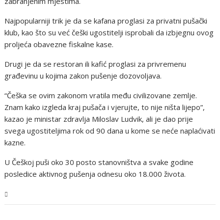
zabranjenim mjestima.
Najpopularniji trik je da se kafana proglasi za privatni pušački
klub, kao što su već češki ugostitelji isprobali da izbjegnu ovog
proljeća obavezne fiskalne kase.
Drugi je da se restoran ili kafić proglasi za privremenu
građevinu u kojima zakon pušenje dozovoljava.
“Češka se ovim zakonom vratila među civilizovane zemlje.
Znam kako izgleda kraj pušača i vjerujte, to nije ništa lijepo”,
kazao je ministar zdravlja Miloslav Ludvik, ali je dao prije
svega ugostiteljima rok od 90 dana u kome se neće naplaćivati
kazne.
U Češkoj puši oko 30 posto stanovništva a svake godine
posledice aktivnog pušenja odnesu oko 18.000 života.
BiH