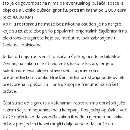
što je odgovornost na njima da eventualnog pušača izbace iz
objekta a ukoliko pušača ignorišu, preti im kazna od 2.000 eura
(oko 4.000 KM)
Ko ni u restoranu ne može bez nikotina osuđen je na nargile
koje su izuzete zbog vrlo popularnih orijentalnih čajdžinica ili na
elektronske cigarete koje su, međutim, ipak zabranjene u
školama i bolnicama.
Jedan od najstrastvenijih pušača u Češkoj, predsjednik Miloš
Zeman, na zakon nije stavio veto, kako je kazao, jer je u
sukobu interesa, ali je ostavio sebi za pravo da u
predsjedničkom zamku Hradčani jedna prostorija bude uvijek
pretvorena u pušionicu – ona u kojoj se trenutno nalazi šef
države.
Česi su se od cigareta u kafanama i restoranima opraštali juče
raznim šaljivim hepeninzima u kampanji Posljednji opušak a već
traže način kako da zaobiđu zakon ili nađu u njemu rupu, kako
bi bez posljedica i kazni mogli i dalje veselo da ; puše na