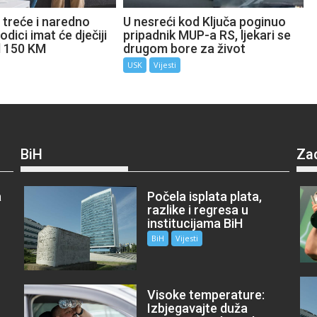
 treće i naredno
U nesreći kod Ključa poginuo
odici imat će dječiji
pripadnik MUP-a RS, ljekari se
d 150 KM
drugom bore za život
USK
Vijesti
BiH
Za
a
Počela isplata plata,
razlike i regresa u
institucijama BiH
BiH
Vijesti
Visoke temperature:
Izbjegavajte duža