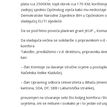
plata cca 2500KM, topli obrok cca 170 KM, korištenje 
zadnjoj sjednici Općinskog vijeća kako mu nedostaje k
Demokratske Narodne Zajednice BiH u Općinskom vij
vladajućoj ELITI sljedeće:
Da se pod hitno poveća planirani grant JKUP „ Komu
Da vladajuća većina se solidariše s pripravnikom v.d
komfora
Također, predlažemo i v.d. direktoru, pripravniku Ane
kao:
– član Komisije za davanje stručne ocjene u postupku
Načelnika Velike Kladuše),
– član Upravnog odbora Univerziteta u Bihaću (imen
kantona, SDA, DF, SBB i Laburistička stranke),
preusmjeri na stvaranje sebi što boljeg komfora i što 
uvjetima, oni se nebune i svakako je i to jedan od usp