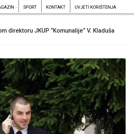
GAZIN
SPORT
KONTAKT
UVJETI KORIŠTENJA
om direktoru JKUP ”Komunalije” V. Kladuša