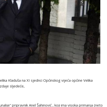
ika Kladuša na XI sjednci Općinskog vijeća općine Velika
izdaje sljedeće,
alije“ pripravnik Anel Šahinović , koji ima visoka primanja (neto