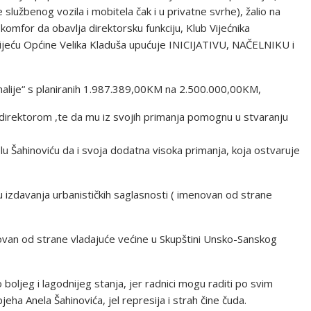
službenog vozila i mobitela čak i u privatne svrhe), žalio na
omfor da obavlja direktorsku funkciju, Klub Vijećnika
eću Općine Velika Kladuša upućuje INICIJATIVU, NAČELNIKU i
nalije“ s planiranih 1.987.389,00KM na 2.500.000,00KM,
. direktorom ,te da mu iz svojih primanja pomognu u stvaranju
lu Šahinoviću da i svoja dodatna visoka primanja, koja ostvaruje
 izdavanja urbanističkih saglasnosti ( imenovan od strane
ovan od strane vladajuće većine u Skupštini Unsko-Sanskog
boljeg i lagodnijeg stanja, jer radnici mogu raditi po svim
jeha Anela Šahinovića, jel represija i strah čine čuda.