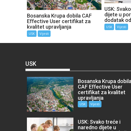
USK: Svako
dijete u por
Bosanska Krupa dobila CAF
dodatak o
Effective User certifikat za
kvalitet upravljanja
USK
Vijesti
USK
Vijesti
USK
Bosanska Krupa dobil
CAF Effective User
certifikat za kvalitet
upravljanja
USK
Vijesti
USK: Svako treće i
naredno dijete u