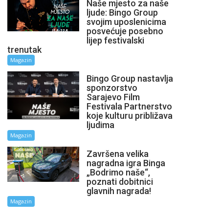
Naše mjesto za naše
ljude: Bingo Group
svojim uposlenicima
posvećuje posebno
lijep festivalski
trenutak
Magazin
Bingo Group nastavlja
sponzorstvo
Sarajevo Film
Festivala Partnerstvo
koje kulturu približava
ljudima
Magazin
Završena velika
nagradna igra Binga
„Bodrimo naše“,
poznati dobitnici
glavnih nagrada!
Magazin