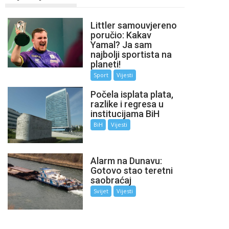
Littler samouvjereno
poručio: Kakav
Yamal? Ja sam
najbolji sportista na
planeti!
Sport
Vijesti
Počela isplata plata,
razlike i regresa u
institucijama BiH
BiH
Vijesti
Alarm na Dunavu:
Gotovo stao teretni
saobraćaj
Svijet
Vijesti