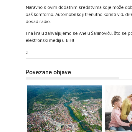
Naravno s ovim dodatnim sredstvima koje može dobiti
baš komforno. Automobil koji trenutno koristi v.d. dire
dosad radio.
I na kraju zahvaljujemo se Anelu Šahinoviću, što se 
elektronski mediji u BiH!
USK
Povezane objave