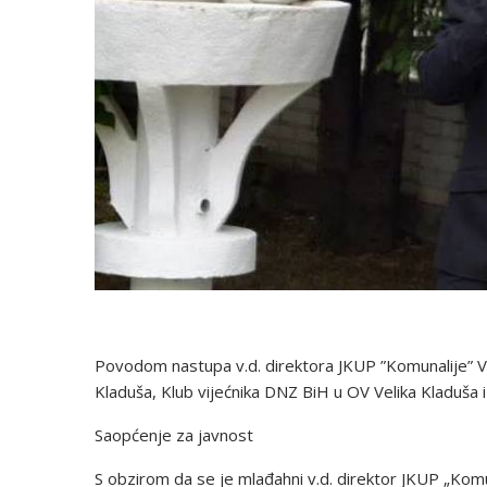
Povodom nastupa v.d. direktora JKUP ”Komunalije” Vel
Kladuša, Klub vijećnika DNZ BiH u OV Velika Kladuša 
Saopćenje za javnost
S obzirom da se je mlađahni v.d. direktor JKUP „Komun