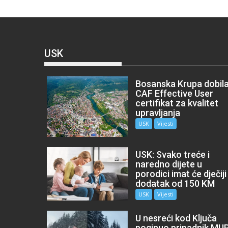
USK
Bosanska Krupa dobil
CAF Effective User
certifikat za kvalitet
upravljanja
USK
Vijesti
USK: Svako treće i
naredno dijete u
porodici imat će dječiji
dodatak od 150 KM
USK
Vijesti
U nesreći kod Ključa
poginuo pripadnik MU