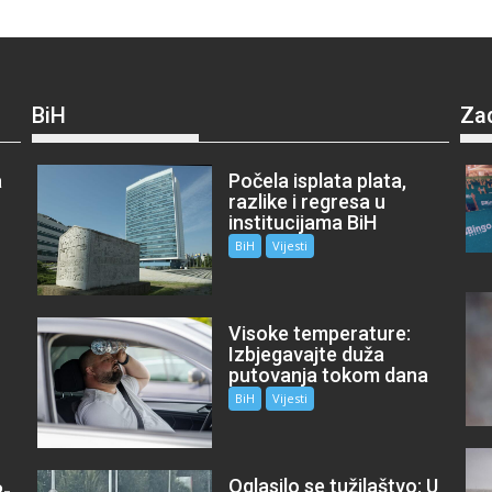
BiH
Za
a
Počela isplata plata,
razlike i regresa u
institucijama BiH
BiH
Vijesti
Visoke temperature:
Izbjegavajte duža
putovanja tokom dana
BiH
Vijesti
Oglasilo se tužilaštvo: U
P-