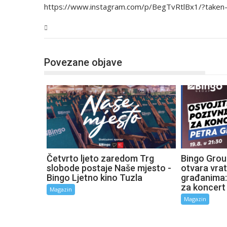
https://www.instagram.com/p/BegTvRtlBx1/?taken
Magazin
Povezane objave
Četvrto ljeto zaredom Trg
Bingo Grou
slobode postaje Naše mjesto -
otvara vra
Bingo Ljetno kino Tuzla
građanima:
za koncert
Magazin
Magazin