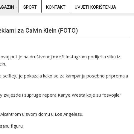
GAZIN
SPORT
KONTAKT
UVJETI KORIŠTENJA
eklami za Calvin Klein (FOTO)
vaj put je na društvenoj mreži Instagram podijelila sliku iz
in.
na selfieju je pokazala kako se za kampanju posebno pripremala
ity zvijezde i supruge repera Kanye Westa koje su “osvojile”
m Alcantrom u svom domu u Los Angelesu.
esanu figuru.