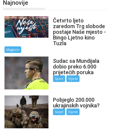
Najnovije
Četvrto ljeto
zaredom Trg slobode
postaje Naše mjesto -
Bingo Ljetno kino
Tuzla
Magazin
Sudac sa Mundijala
dobio preko 6.000
prijetećih poruka
Sport
Vijesti
Pobjeglo 200.000
ukrajinskih vojnika?
Svijet
Vijesti