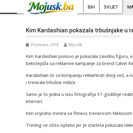
BIH
SVIJET
MA
Kim Kardashian pokazala trbušnjake u r
29 Januara, 2018
Moj USK
Kim Kardashian ponovo je pokazala zavidnu figuru, a o
bekstejdža sa reklamne kampanje za brend Calvin Kle
Kardashian će za kompaniju reklamirati donji veš, a 
i trenirala trbušne mišiće.
Samo je to jedna u nizu fotografija 37-godišnje real
internet.
Kim vrijedno trenira sa fitness trenericom Melisso
Trening se očito isplatio jer je starleta pokazala iskl