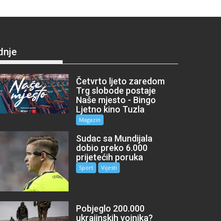
dnje
Četvrto ljeto zaredom
Trg slobode postaje
Naše mjesto - Bingo
Ljetno kino Tuzla
Magazin
Sudac sa Mundijala
dobio preko 6.000
prijetećih poruka
Sport
Vijesti
Pobjeglo 200.000
ukrajinskih vojnika?