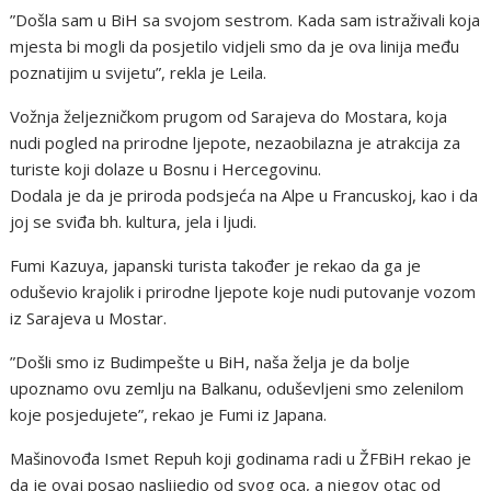
”Došla sam u BiH sa svojom sestrom. Kada sam istraživali koja
mjesta bi mogli da posjetilo vidjeli smo da je ova linija među
poznatijim u svijetu”, rekla je Leila.
Vožnja željezničkom prugom od Sarajeva do Mostara, koja
nudi pogled na prirodne ljepote, nezaobilazna je atrakcija za
turiste koji dolaze u Bosnu i Hercegovinu.
Dodala je da je priroda podsjeća na Alpe u Francuskoj, kao i da
joj se sviđa bh. kultura, jela i ljudi.
Fumi Kazuya, japanski turista također je rekao da ga je
oduševio krajolik i prirodne ljepote koje nudi putovanje vozom
iz Sarajeva u Mostar.
”Došli smo iz Budimpešte u BiH, naša želja je da bolje
upoznamo ovu zemlju na Balkanu, oduševljeni smo zelenilom
koje posjedujete”, rekao je Fumi iz Japana.
Mašinovođa Ismet Repuh koji godinama radi u ŽFBiH rekao je
da je ovaj posao naslijedio od svog oca, a njegov otac od