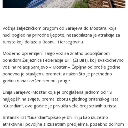
Vožnja željezničkom prugom od Sarajeva do Mostara, koja
nudi pogled na prirodne ljepote, nezaobilazna je atrakcija za
turiste koji dolaze u Bosnu i Hercegovinu.
Moderno opremljeni Talgo voz sa znatno poboljšanom
ponudom Željeznica Federacije BiH (ŽFBiH), koji svakodnevno
vozi na relaciji Sarajevo – Mostar – Čapljina od prošle godine
ponovno je stavljen u promet, a nakon što je prethodno
godinu dana izvršen remont pruge.
Linija Sarajevo-Mostar koja je proglašena jednom od 18
najljepših na svijetu prema izboru uglednog britanskog lista
“Guardian”, ove godine je privukla veliki broj stranih turista.
Britanski list ”Guardian”opisao je bh. liniju kao izuzetno
atraktivne i povoljne s izuzetnim predjelima, posebno dolinom