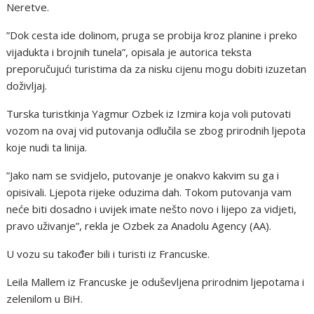
Neretve.
”Dok cesta ide dolinom, pruga se probija kroz planine i preko
vijadukta i brojnih tunela”, opisala je autorica teksta
preporučujući turistima da za nisku cijenu mogu dobiti izuzetan
doživljaj.
Turska turistkinja Yagmur Ozbek iz Izmira koja voli putovati
vozom na ovaj vid putovanja odlučila se zbog prirodnih ljepota
koje nudi ta linija.
”Jako nam se svidjelo, putovanje je onakvo kakvim su ga i
opisivali. Ljepota rijeke oduzima dah. Tokom putovanja vam
neće biti dosadno i uvijek imate nešto novo i lijepo za vidjeti,
pravo uživanje”, rekla je Ozbek za Anadolu Agency (AA).
U vozu su također bili i turisti iz Francuske.
Leila Mallem iz Francuske je oduševljena prirodnim ljepotama i
zelenilom u BiH.