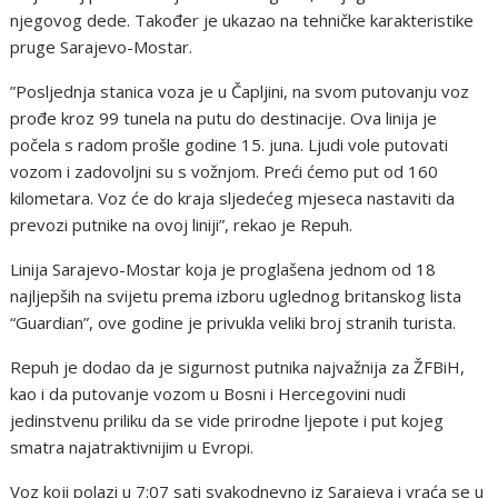
njegovog dede. Također je ukazao na tehničke karakteristike
pruge Sarajevo-Mostar.
”Posljednja stanica voza je u Čapljini, na svom putovanju voz
prođe kroz 99 tunela na putu do destinacije. Ova linija je
počela s radom prošle godine 15. juna. Ljudi vole putovati
vozom i zadovoljni su s vožnjom. Preći ćemo put od 160
kilometara. Voz će do kraja sljedećeg mjeseca nastaviti da
prevozi putnike na ovoj liniji”, rekao je Repuh.
Linija Sarajevo-Mostar koja je proglašena jednom od 18
najljepših na svijetu prema izboru uglednog britanskog lista
“Guardian”, ove godine je privukla veliki broj stranih turista.
Repuh je dodao da je sigurnost putnika najvažnija za ŽFBiH,
kao i da putovanje vozom u Bosni i Hercegovini nudi
jedinstvenu priliku da se vide prirodne ljepote i put kojeg
smatra najatraktivnijim u Evropi.
Voz koji polazi u 7:07 sati svakodnevno iz Sarajeva i vraća se u