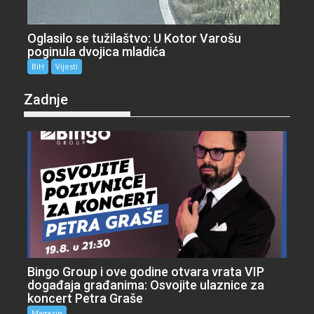
Oglasilo se tužilaštvo: U Kotor Varošu
poginula dvojica mladića
BiH
Vijesti
Zadnje
Bingo Group i ove godine otvara vrata VIP
događaja građanima: Osvojite ulaznice za
koncert Petra Graše
Magazin