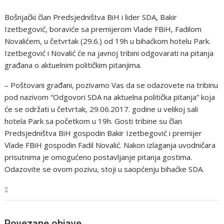
Bošnjački član Predsjedništva BiH i lider SDA, Bakir
Izetbegović, boraviće sa premijerom Vlade FBiH, Fadilom
Novalićem, u četvrtak (29.6.) od 19h u bihaćkom hotelu Park.
Izetbegović i Novalić će na javnoj tribini odgovarati na pitanja
građana o aktuelnim političkim pitanjima.
– Poštovani građani, pozivamo Vas da se odazovete na tribinu
pod nazivom “Odgovori SDA na aktuelna politička pitanja” koja
će se održati u četvrtak, 29.06.2017. godine u velikoj sali
hotela Park sa početkom u 19h. Gosti tribine su član
Predsjedništva BiH gospodin Bakir Izetbegović i premijer
Vlade FBiH gospodin Fadil Novalić. Nakon izlaganja uvodničara
prisutnima je omogućeno postavljanje pitanja gostima.
Odazovite se ovom pozivu, stoji u saopćenju bihaćke SDA.
USK
Povezane objave