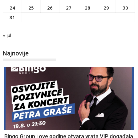
24
25
26
27
28
29
30
31
« jul
Najnovije
Bingo Group i ove godine otvara vrata VIP događaja