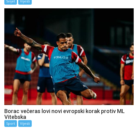
Svijet
Vijesti
Borac večeras lovi novi evropski korak protiv ML
Vitebska
Sport
Vijesti