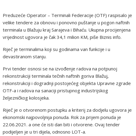
Preduzeće Operator – Terminali Federacije (OTF) raspisalo je
velike tendere za obnovu i ponovno puštanje u pogon naftnih
terminala u Blažuju kraj Sarajeva i Bihaću. Ukupna procijenjena
vrijednost ugovora je čak 34,1 milion KM, piše Biznis info.
Riječ je terminalima koji su godinama van funkcije i u
devastiranom stanju.
Prvi tender osnosi se na izvođenje radova na potpunoj
rekonstrukciji terminala tečnih naftnih goriva Blažuj,
rekonstrukciji i dogradnji postojećeg objekta Upravne zgrade
OTF-a i radova na sanaciji pristupnog industrijskog
željezničkog kolosjeka.
Riječ je o otvorenom postupku a kriterij za dodjelu ugovora je
ekonomski najpovoljnija ponuda. Rok za prijem ponuda je
22.06.2021. a one će isti dan biti i otvorene. Ovaj tender
podijeljen je u tri dijela, odnosno LOT-a.