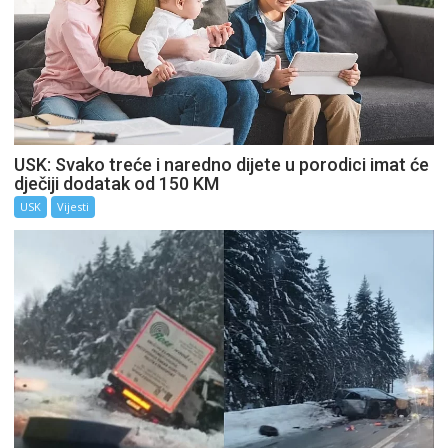
USK: Svako treće i naredno dijete u porodici imat će
dječiji dodatak od 150 KM
USK
Vijesti