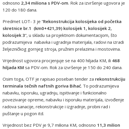
odnosno
2,34 miliona s PDV-om
. Rok za izvršenje ugovora je
120 do 180 dana.
Predmet LOT- 3 je “
Rekonstrukcija kolosijeka od početka
skretnice br.1 (km0+421,39) kolosijek 1, kolosijek 2,
kolosijek 3
“, u skladu sa projektnom dokumentacijom, što
podrazumijeva nabavka i ugradnja materijala, radovi na izradi
željezničkog gornjeg stroja, pružnim prelazima i mostovima.
Vrijednost ugovora procjenjuje se na 400 hiljada KM, ili
468
hiljada
KM
sa PDV-om. Rok za izvršenje je 150 do 240 dana.
Osim toga, OTF je rapisao poseban tender za
rekonstrukciju
terminala tečnih naftnih goriva Bihać
. To podrazumijeva
nabavku, isporuku, ugradnju, ispitivanje i funkcionalno
povezivanje opreme, nabavku i isporuku materijala, izvođenje
radova sanacije, rekonstrukcije i izgradnje, probni rad i
puštanje u pogon itd.
Vrijednost bez PDV je 9,7 miliona KM, odnosno
11,3 milion