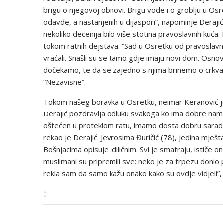
brigu o njegovoj obnovi. Brigu vode i o groblju u Os
odavde, a nastanjenih u dijaspori”, napominje Derajić.
nekoliko decenija bilo više stotina pravoslavnih kuća
tokom ratnih dejstava. “Sad u Osretku od pravoslavn
vraćali. Snašli su se tamo gdje imaju novi dom. Osno
dočekamo, te da se zajedno s njima brinemo o crkvama 
“Nezavisne”.
Tokom našeg boravka u Osretku, neimar Keranović je 
Derajić pozdravlja odluku svakoga ko ima dobre namjer
oštećen u proteklom ratu, imamo dosta dobru saradnju
rekao je Derajić. Jevrosima Đuričić (78), jedina mješ
Bošnjacima opisuje idiličnim. Svi je smatraju, ističe
muslimani su pripremili sve: neko je za trpezu donio 
rekla sam da samo kažu onako kako su ovdje vidjeli”,
USK