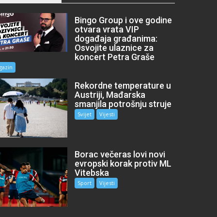
Bingo Group i ove godine
otvara vrata VIP
događaja građanima:
Osvojite ulaznice za
koncert Petra Graše
gazin
Rekordne temperature u
Austriji, Mađarska
smanjila potrošnju struje
Svijet
Vijesti
Borac večeras lovi novi
evropski korak protiv ML
Vitebska
Sport
Vijesti