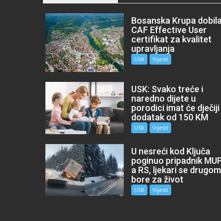
Bosanska Krupa dobil
CAF Effective User
certifikat za kvalitet
upravljanja
USK
Vijesti
USK: Svako treće i
naredno dijete u
porodici imat će dječiji
dodatak od 150 KM
USK
Vijesti
U nesreći kod Ključa
poginuo pripadnik MU
a RS, ljekari se drugo
bore za život
USK
Vijesti