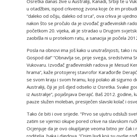
Osretka danas žive u Australiji, Kanadi, Srbiji te u Vuk
u otadžbini, ispod crkvenog zvona koje će im probudi
“daleko od očiju, daleko od srca”, ova crkva je ujedno 
nakon što se pročulo da je izvođač građevinskih ra
početkom 20. vijeka, ali je stradao u Drugom svjets
zaobišla ni u protekom ratu, a sanacija je počela 201
Posla na obnovi ima još kako u unutrašnjosti, tako i na 
Gospod da!” “Obnavlja se, prije svega, sredstvima Srba 
Vukovaru. Izvođač građevinskih radova je Mesud Kera
hrama”, kaže protojerej stavrofor Karađorđe Deraji
se svom kraju i svom hramu, koji polako ali sigurno do
Australiji, čiji je još djed odselio iz Osretka. Svake
iz Australije”, pojašnjava Derajić. Baš 2012. godine,
pauze služen moleban, presiječen slavski kolač i osve
Tako će biti i ove srijede. “Prvo se ujutru odsluži sve
zatim se vjernici okupe pored crkve na slavskom ručk
Ocjenjuje da je ovo okupljanje veoma bitno jer čak i m
roditelja, baka i djedova. “Osim ljudi koji su ovdje ro