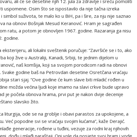
ovaru, ali će se desetine njih 12. jula za zdravlje i sreću pomoliti
ti uspomene. Osim što se ispostavilo da nije tačna izreka
i simbol suživota, te malo ko u BiH, pa i šire, za nju nije saznao
dova na obnovi Bošnjak Mesud Keranović. Hram je sagrađen
kom ratu, a potom je obnovljen 1967. godine. Razaranja ga nisu
2. godine.
eksterijeru, ali lokalni sveštenik poručuje: “Završiće se i to, ako
koji žive u Australiji, Kanadi, Srbiji, te jednim dijelom u
nović, naš komšija, koji sa svojom porodicom radi na obnovi
ć. Svake godine baš na Petrovdan desetine Osretčana vraćaju
bija stari sjaj. “Ove godine će kum slave biti mladić rođen u
 godine možda većina ljudi koje imamo na slavi crkve bude upravo
 kad je počela obnova hrama, prvi put je nakon dvije decenije
štano slavsko žito.
ta liturgija, ode se na groblje i obavi parastos za upokojene, a
u. Već popodne svi se vraćaju svojim kućama”, kaže Derajić.
lađe generacije, rođene u tuđini, vezuje za rodni kraj njihovih
đeni, dođu i mlađi naraštaji. Oni vole da posjete svoj hram i vode