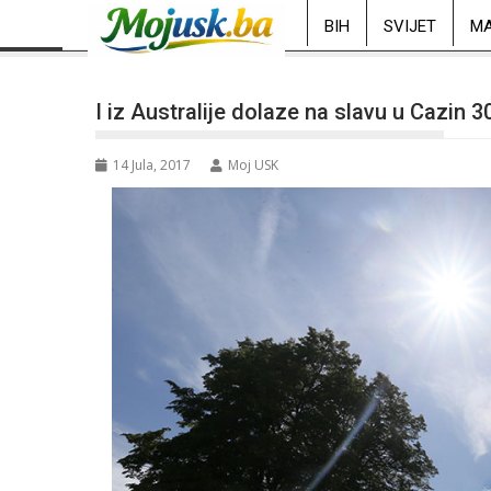
BIH
SVIJET
MA
I iz Australije dolaze na slavu u Cazin 30
14 Jula, 2017
Moj USK