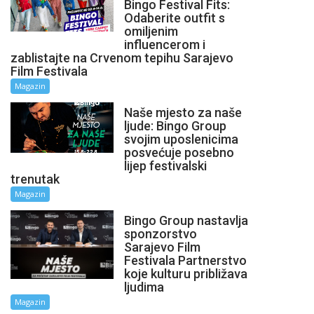
Bingo Festival Fits:
Odaberite outfit s
omiljenim
influencerom i
zablistajte na Crvenom tepihu Sarajevo
Film Festivala
Magazin
Naše mjesto za naše
ljude: Bingo Group
svojim uposlenicima
posvećuje posebno
lijep festivalski
trenutak
Magazin
Bingo Group nastavlja
sponzorstvo
Sarajevo Film
Festivala Partnerstvo
koje kulturu približava
ljudima
Magazin