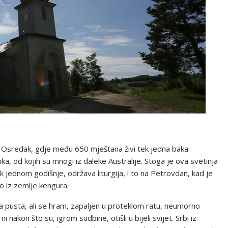
u Osredak, gdje među 650 mještana živi tek jedna baka
ika, od kojih su mnogi iz daleke Australije. Stoga je ova svetinja
k jednom godišnje, održava liturgija, i to na Petrovdan, kad je
go iz zemlje kengura.
a pusta, ali se hram, zapaljen u proteklom ratu, neumorno
ni nakon što su, igrom sudbine, otišli u bijeli svijet. Srbi iz