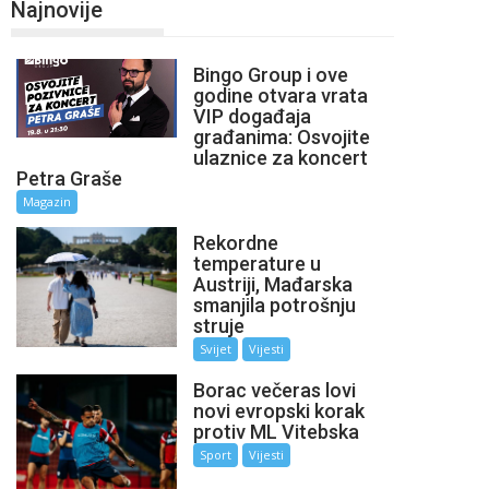
Najnovije
Bingo Group i ove
godine otvara vrata
VIP događaja
građanima: Osvojite
ulaznice za koncert
Petra Graše
Magazin
Rekordne
temperature u
Austriji, Mađarska
smanjila potrošnju
struje
Svijet
Vijesti
Borac večeras lovi
novi evropski korak
protiv ML Vitebska
Sport
Vijesti