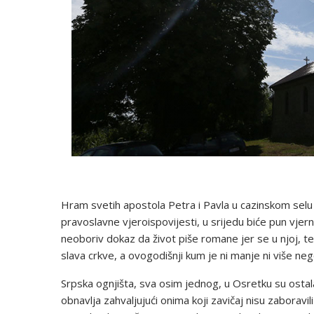
Hram svetih apostola Petra i Pavla u cazinskom sel
pravoslavne vjeroispovijesti, u srijedu biće pun vjern
neoboriv dokaz da život piše romane jer se u njoj, te
slava crkve, a ovogodišnji kum je ni manje ni više ne
Srpska ognjišta, sva osim jednog, u Osretku su ostal
obnavlja zahvaljujući onima koji zavičaj nisu zaboravili 