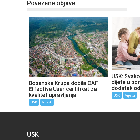
Povezane objave
USK: Svako
dijete u por
Bosanska Krupa dobila CAF
dodatak o
Effective User certifikat za
kvalitet upravljanja
USK
Vijesti
USK
Vijesti
USK