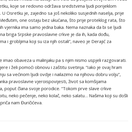
retku, koje se redovno održava sredstvima ljudi porijeklom
 U Osretku je, zajedno sa još nekoliko susjednih naselja, prije
. Međutim, one ostaju bez ukućana, što prije proteklog rata, što
ih vjernika ima samo jedna baka. Nema naznaka da bi se ljudi
vna briga Srpske pravoslavne crkve je da ih, kada dođu,
i grobljima koji su iza njih ostali”, naveo je Derajić za
imao obaveza u malinjaku pa s njim nismo uspjeli razgovarati.
e i želi pomoći obnovu i zaštitu svetinja. “Iako je ovaj hram
 sa većinom ljudi ovdje i nailazimo na njihovu dobru volju”,
tanka pravoslavne vjeroispovijesti, život sa komšijama
 ona, poput člana svoje porodice. “Tokom prve slave crkve
pitu, neko pečenje, neko kolač, neko salatu… Našima koji su došli
 priča nam Đuričićeva.