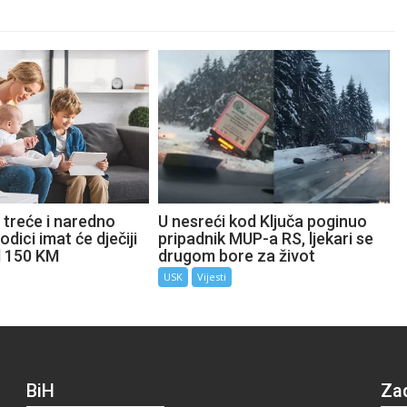
 treće i naredno
U nesreći kod Ključa poginuo
odici imat će dječiji
pripadnik MUP-a RS, ljekari se
d 150 KM
drugom bore za život
USK
Vijesti
BiH
Za