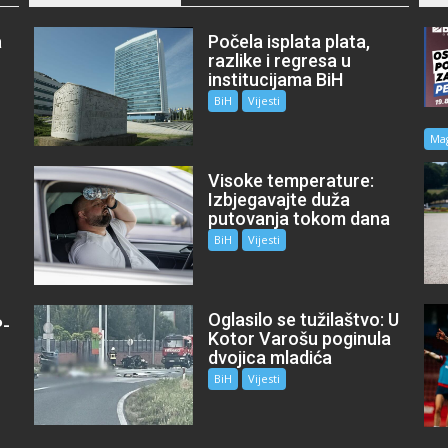
a
Počela isplata plata,
razlike i regresa u
institucijama BiH
BiH
Vijesti
Ma
Visoke temperature:
Izbjegavajte duža
putovanja tokom dana
BiH
Vijesti
Oglasilo se tužilaštvo: U
P-
Kotor Varošu poginula
m
dvojica mladića
BiH
Vijesti