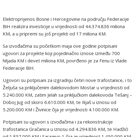
Elektroprijenos Bosne i Hercegovine na području Federacije
BiH realizira investicije u vrijednosti od 44.374.836 miliona
KM, a u pripremi su još projekti od 17 miliona KM.
Sa izvođačima su početkom maja ove godine potpisani
ugovori za projekte koji pojedinačno iznose između 700
hiljada KM i devet miliona KM, povrđeno je za Fenu iz Vlade
Federacije BiH.
Ugovori su potpisani za izgradnju četiri nove trafostanice, i to
Željuša sa priključenim dalekovodom Mostar u vrijednosti od
5.240.000 KM, zatim Jelah sa priključkom dalekovoda Tešanj –
Doboj Jug od skoro 6.610.000 KM, te Ilijaš u iznosu od
5.200.000 KM i Živinice čija je vrijednosti 4.100.000 KM.
Potpisani su ugovori s izvođačima i za rekonstrukcije
trafostanica Gračanica u iznosu od 4.294.836 KM, te Hadžići
od 1.857.000 KM i Sarajevo 1 čija je vrijednost 1.450.000 KM.