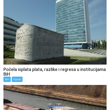
Počela isplata plata, razlike i regresa u institucijama
BiH
BiH
Vijesti