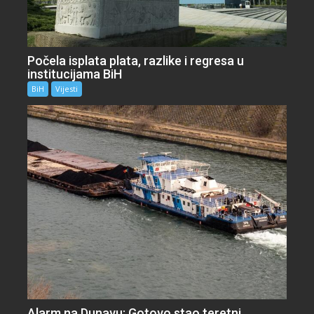
Počela isplata plata, razlike i regresa u
institucijama BiH
BiH
Vijesti
Alarm na Dunavu: Gotovo stao teretni