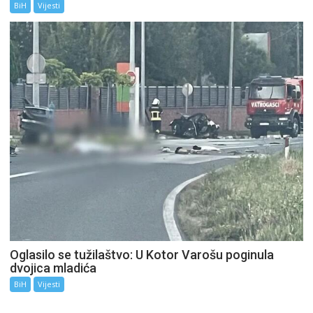
BiH
Vijesti
Oglasilo se tužilaštvo: U Kotor Varošu poginula
dvojica mladića
BiH
Vijesti