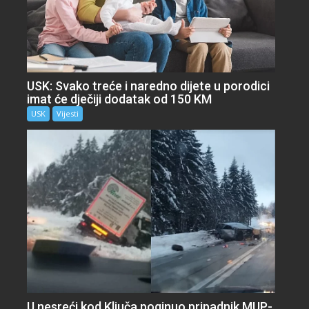
USK: Svako treće i naredno dijete u porodici
imat će dječiji dodatak od 150 KM
USK
Vijesti
U nesreći kod Ključa poginuo pripadnik MUP-