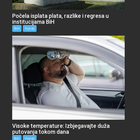
Počela isplata plata, razlike i regresa u
institucijama BiH
BiH
Vijesti
Visoke temperature: Izbjegavajte duža
putovanja tokom dana
BiH
Vijesti