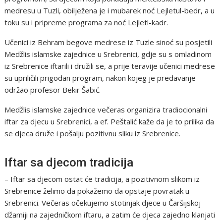
medresu u Tuzli, obilježena je i mubarek noć Lejletul-bedr, a u
toku su i pripreme programa za noć Lejletl-kadr.
Učenici iz Behram begove medrese iz Tuzle sinoć su posjetili
Medžlis islamske zajednice u Srebrenici, gdje su s omladinom
iz Srebrenice iftarili i družili se, a prije teravije učenici medrese
su upriličili prigodan program, nakon kojeg je predavanje
održao profesor Bekir Šabić.
Medžlis islamske zajednice večeras organizira tradiocionalni
iftar za djecu u Srebrenici, a ef. Peštalić kaže da je to prilika da
se djeca druže i pošalju pozitivnu sliku iz Srebrenice.
Iftar sa djecom tradicija
– Iftar sa djecom ostat će tradicija, a pozitivnom slikom iz
Srebrenice želimo da pokažemo da opstaje povratak u
Srebrenici. Večeras očekujemo stotinjak djece u Čaršijskoj
džamiji na zajedničkom iftaru, a zatim će djeca zajedno klanjati