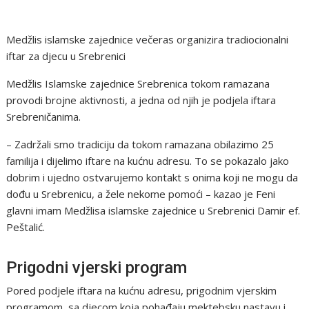
Medžlis islamske zajednice večeras organizira tradiocionalni
iftar za djecu u Srebrenici
Medžlis Islamske zajednice Srebrenica tokom ramazana
provodi brojne aktivnosti, a jedna od njih je podjela iftara
Srebreničanima.
– Zadržali smo tradiciju da tokom ramazana obilazimo 25
familija i dijelimo iftare na kućnu adresu. To se pokazalo jako
dobrim i ujedno ostvarujemo kontakt s onima koji ne mogu da
dođu u Srebrenicu, a žele nekome pomoći – kazao je Feni
glavni imam Medžlisa islamske zajednice u Srebrenici Damir ef.
Peštalić.
Prigodni vjerski program
Pored podjele iftara na kućnu adresu, prigodnim vjerskim
programom, sa djecom koja pohađaju mektebsku nastavu i