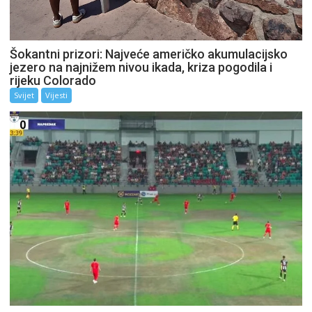
Šokantni prizori: Najveće američko akumulacijsko
jezero na najnižem nivou ikada, kriza pogodila i
rijeku Colorado
Svijet
Vijesti