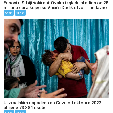
Fanovi u Srbiji šokirani: Ovako izgleda stadion od 28
miliona eura kojeg su Vučić i Dodik otvorili nedavno
Sport
Vijesti
U izraelskim napadima na Gazu od oktobra 2023.
ubijene 73.384 osobe
Svijet
Vijesti