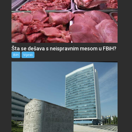
Šta se dešava s neispravnim mesom u FBiH?
BiH
Vijesti