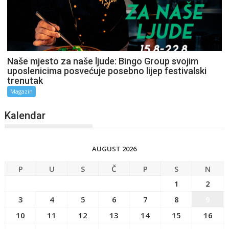
Naše mjesto za naše ljude: Bingo Group svojim
uposlenicima posvećuje posebno lijep festivalski
trenutak
Magazin
Kalendar
AUGUST 2026
P
U
S
Č
P
S
N
1
2
3
4
5
6
7
8
9
10
11
12
13
14
15
16