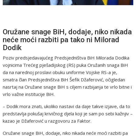
Oružane snage BiH, dodaje, niko nikada
neće moći razbiti pa tako ni Milorad
Dodik
Poziv predsjedavajućeg Predsjedništva BiH Milorada Dodika
vojnicima Trećeg pješadijskog (RS) puka Oružanih snaga BiH
da na narednoj proslavi obuku uniforme Vojske RS-a je,
smatra član Predsjedništva BiH Šefik Džaferović, očigledan
nasrtaj na Oružane snage BiH s ciljem razbijanja te vrlo bitne i
vrlo važne institucije BiH.
– Dodik mora znati, ukoliko nastavi da daje takve izjave, da to
predstavlja pokušaj krivičnog djela koji je sam po sebi kažnjiv –
kazao je Džaferović u razgovoru za Faktor.
Oružane snage BiH, dodaje, niko nikada neće moći razbiti pa