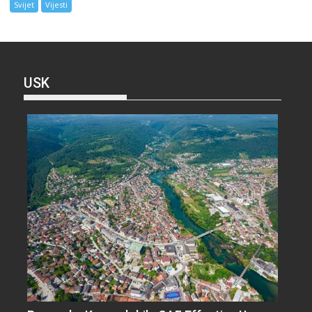
Svijet
Vijesti
USK