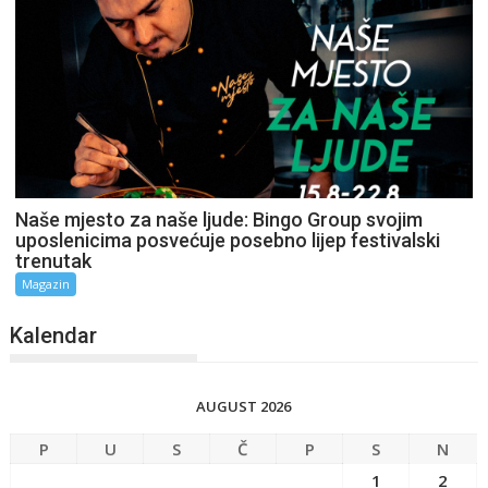
Naše mjesto za naše ljude: Bingo Group svojim
uposlenicima posvećuje posebno lijep festivalski
trenutak
Magazin
Kalendar
AUGUST 2026
P
U
S
Č
P
S
N
1
2