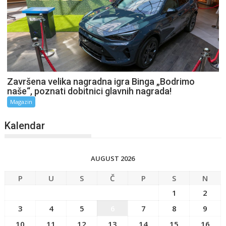
Završena velika nagradna igra Binga „Bodrimo
naše“, poznati dobitnici glavnih nagrada!
Magazin
Kalendar
AUGUST 2026
P
U
S
Č
P
S
N
1
2
3
4
5
6
7
8
9
10
11
12
13
14
15
16