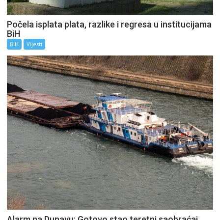
Počela isplata plata, razlike i regresa u institucijama
BiH
BiH
Vijesti
Alarm na Dunavu: Gotovo stao teretni saobraćaj