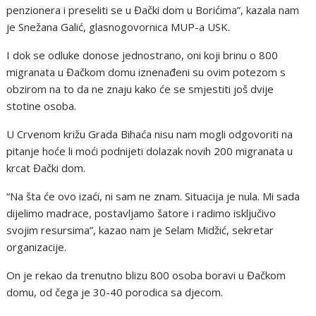
penzionera i preseliti se u Đački dom u Borićima”, kazala nam
je Snežana Galić, glasnogovornica MUP-a USK.
I dok se odluke donose jednostrano, oni koji brinu o 800
migranata u Đačkom domu iznenađeni su ovim potezom s
obzirom na to da ne znaju kako će se smjestiti još dvije
stotine osoba.
U Crvenom križu Grada Bihaća nisu nam mogli odgovoriti na
pitanje hoće li moći podnijeti dolazak novih 200 migranata u
krcat Đački dom.
“Na šta će ovo izaći, ni sam ne znam. Situacija je nula. Mi sada
dijelimo madrace, postavljamo šatore i radimo isključivo
svojim resursima”, kazao nam je Selam Midžić, sekretar
organizacije.
On je rekao da trenutno blizu 800 osoba boravi u Đačkom
domu, od čega je 30-40 porodica sa djecom.