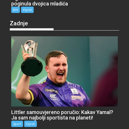
poginula dvojica mladića
BiH
Vijesti
Zadnje
Littler samouvjereno poručio: Kakav Yamal?
Ja sam najbolji sportista na planeti!
Sport
Vijesti