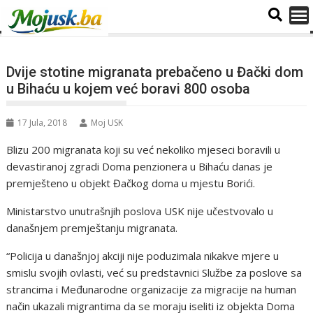
Dvije stotine migranata prebačeno u Đački dom
u Bihaću u kojem već boravi 800 osoba
17 Jula, 2018
Moj USK
Blizu 200 migranata koji su već nekoliko mjeseci boravili u
devastiranoj zgradi Doma penzionera u Bihaću danas je
premješteno u objekt Đačkog doma u mjestu Borići.
Ministarstvo unutrašnjih poslova USK nije učestvovalo u
današnjem premještanju migranata.
“Policija u današnjoj akciji nije poduzimala nikakve mjere u
smislu svojih ovlasti, već su predstavnici Službe za poslove sa
strancima i Međunarodne organizacije za migracije na human
način ukazali migrantima da se moraju iseliti iz objekta Doma