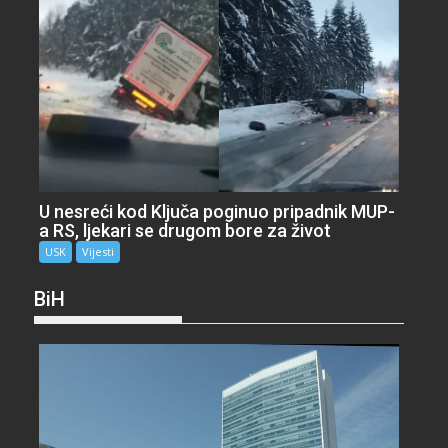
U nesreći kod Ključa poginuo pripadnik MUP-
a RS, ljekari se drugom bore za život
USK
Vijesti
BiH