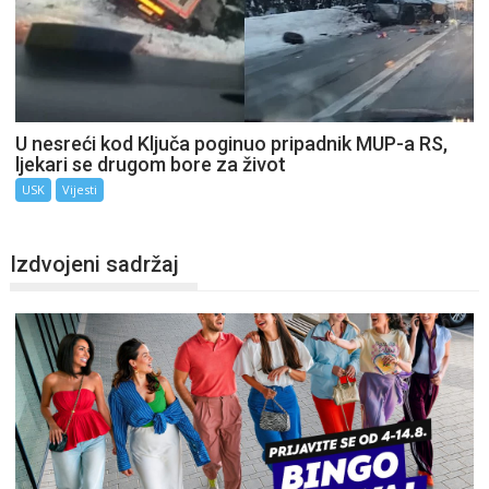
U nesreći kod Ključa poginuo pripadnik MUP-a RS,
ljekari se drugom bore za život
USK
Vijesti
Izdvojeni sadržaj