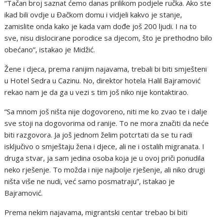
“Tačan broj saznat ćemo danas prilikom podjele ručka. Ako ste
ikad bili ovdje u Đačkom domu i vidjeli kakvo je stanje,
zamislite onda kako je kada vam dođe još 200 ljudi. I na to
sve, nisu dislocirane porodice sa djecom, što je prethodno bilo
obećano”, istakao je Midžić.
Žene i djeca, prema ranijim najavama, trebali bi biti smješteni
u Hotel Sedra u Cazinu. No, direktor hotela Halil Bajramović
rekao nam je da ga u vezi s tim još niko nije kontaktirao.
“Sa mnom još ništa nije dogovoreno, niti me ko zvao te i dalje
sve stoji na dogovorima od ranije. To ne mora značiti da neće
biti razgovora. Ja još jednom želim potcrtati da se tu radi
isključivo o smještaju žena i djece, ali ne i ostalih migranata. I
druga stvar, ja sam jedina osoba koja je u ovoj priči ponudila
neko rješenje. To možda i nije najbolje rješenje, ali niko drugi
ništa više ne nudi, već samo posmatraju”, istakao je
Bajramović.
Prema nekim najavama, migrantski centar trebao bi biti